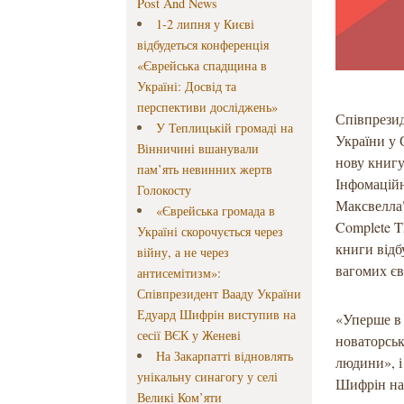
Post And News
1-2 липня у Києві
відбудеться конференція
«Єврейська спадщина в
Україні: Досвід та
перспективи досліджень»
Співпрезид
У Теплицькій громаді на
України у 
Вінничині вшанували
нову книгу
пам’ять невинних жертв
Інфомаційн
Голокосту
Максвелла" 
«Єврейська громада в
Complete T
Україні скорочується через
книги відб
війну, а не через
вагомих єв
антисемітизм»:
Співпрезидент Вааду України
Едуард Шифрін виступив на
«Уперше в 
сесії ВЄК у Женеві
новаторськ
На Закарпатті відновлять
людини», і
унікальну синагогу у селі
Шифрін на
Великі Ком’яти