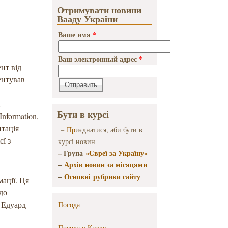
Отримувати новини
Вааду України
Ваше имя
*
Ваш электронный адрес
*
нт від
ентував
н
Бути в курсі
Information,
нтація
–
Пр
иєднатися, аби бути в
єї з
курсі новин
– Група
«Євреї за Україну»
–
Архів новин за місяцями
–
Основні рубрики сайту
мації. Ця
 до
в Едуард
Погода
Погода в
Киеве