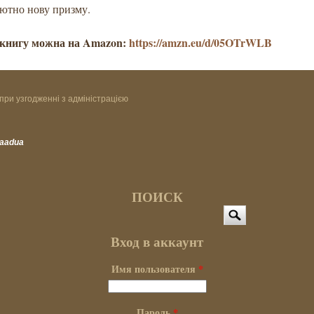
лютно нову призму.
книгу можна на Amazon:
https://amzn.eu/d/05OTrWLB
при узгодженні з адміністрацією
vaadua
ПОИСК
Поиск
Вход в аккаунт
Имя пользователя
*
Пароль
*