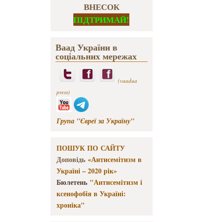
ВНЕСОК
ПІДТРИМАЙ!
Ваад України в
соціальних мережах
(vaadua
press)
Група "Євреї за Україну"
ПОШУК ПО САЙТУ
Доповідь
«Антисемітизм в
Україні – 2020 рік»
Бюлетень
"Антисемітизм і
ксенофобія в Україні:
хроніка"