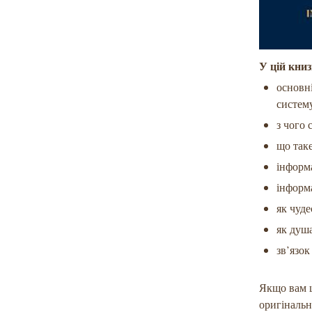
У цій книз
основн
систем
з чого 
що таке
інформ
інформ
як чуде
як душ
зв’язо
Якщо вам ц
оригінальн