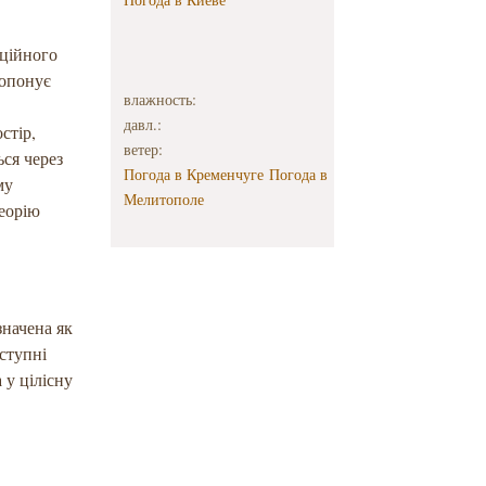
ційного
ропонує
влажность:
давл.:
стір,
ветер:
ься через
Погода в Кременчуге
Погода в
му
Мелитополе
еорію
значена як
вступні
 у цілісну