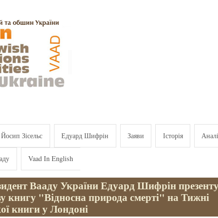
Йосип Зісельс
Едуард Шифрін
Заяви
Історія
Анал
аду
Vaad In English
зидент Вааду України Едуард Шифрін презент
у книгу "Відносна природа смерті" на Тижні
ої книги у Лондоні