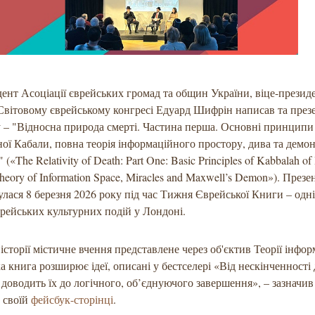
ент Асоціації єврейських громад та общин України, віце-президе
Світовому єврейському конгресі Едуард Шифрін написав та през
 – "Відносна природа смерті. Частина перша. Основні принципи
ої Кабали, повна теорія інформаційного простору, дива та демо
(«The Relativity of Death: Part One: Basic Principles of Kabbalah of 
heory of Information Space, Miracles and Maxwell’s Demon»). Презе
улася 8 березня 2026 року під час Тижня Єврейської Книги – одні
рейських культурних подій у Лондоні.
історії містичне вчення представлене через об'єктив Теорії інфор
а книга розширює ідеї, описані у бестселері «Від нескінченності
 доводить їх до логічного, об’єднуючого завершення», – зазначи
 своїй
фейсбук-сторінці
.