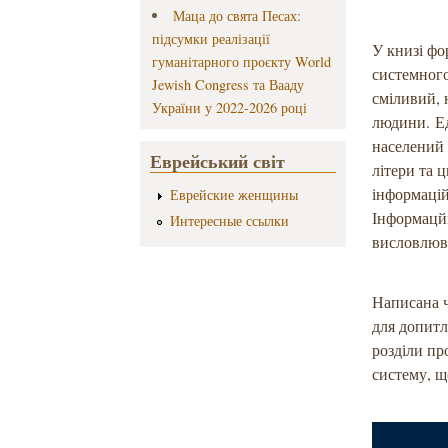
Маца до свята Песах:
підсумки реалізації
У книзі ф
гуманітарного проєкту World
системного
Jewish Congress та Вааду
сміливий, 
України у 2022-2026 році
людини. Ед
населений 
Еврейський світ
літери та 
інформаці
Еврейские женщины
Інформацйн
Интересные ссылки
висловлюв
Написана ч
для допитл
розділи пр
систему, щ