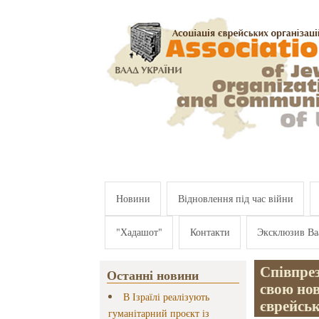
Перейти к основному содержанию
Новини
Відновлення під час війни
"Хадашот"
Контакти
Эксклюзив Ва
Співпре
Останні новини
свою нов
В Ізраїлі реалізують
єврейськ
гуманітарний проєкт із