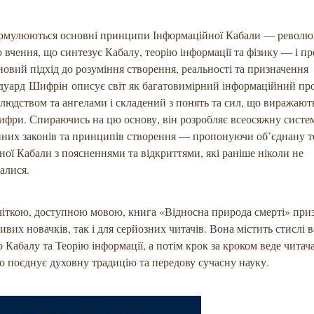
ормулюються основні принципи Інформаційної Кабали — револю
 вчення, що синтезує Кабалу, теорію інформації та фізику — і п
новий підхід до розуміння створення, реальності та призначення
уард Шифрін описує світ як багатовимірний інформаційний про
людством та ангелами і складений з понять та сил, що виражают
цифри. Спираючись на цю основу, він розробляє всеосяжну систе
йних законів та принципів створення — пропонуючи об’єднану т
ої Кабали з поясненнями та відкриттями, які раніше ніколи не
алися.
іткою, доступною мовою, книга «Відносна природа смерті» при
ивих новачків, так і для серйозних читачів. Вона містить стислі 
о Кабалу та Теорію інформації, а потім крок за кроком веде читача
о поєднує духовну традицію та передову сучасну науку.