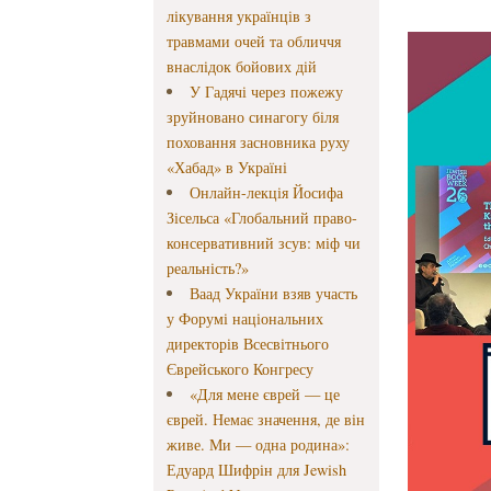
лікування українців з
травмами очей та обличчя
внаслідок бойових дій
У Гадячі через пожежу
зруйновано синагогу біля
поховання засновника руху
«Хабад» в Україні
Онлайн-лекція Йосифа
Зісельса «Глобальний право-
консервативний зсув: міф чи
реальність?»
Ваад України взяв участь
у Форумі національних
директорів Всесвітнього
Єврейського Конгресу
«Для мене єврей — це
єврей. Немає значення, де він
живе. Ми — одна родина»:
Едуард Шифрін для Jewish