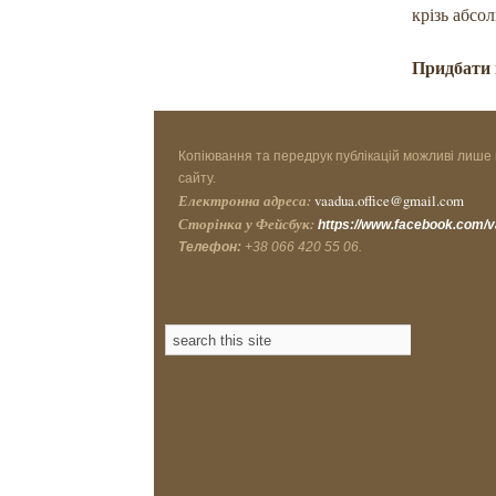
крізь абсо
Придбати 
Копіювання та передрук публікацій можливі лише 
сайту.
Електронна адреса:
vaadua.office@gmail.com
Сторінка у Фейсбук:
https://www.facebook.com/
Телефон:
+38 066 420 55 06.