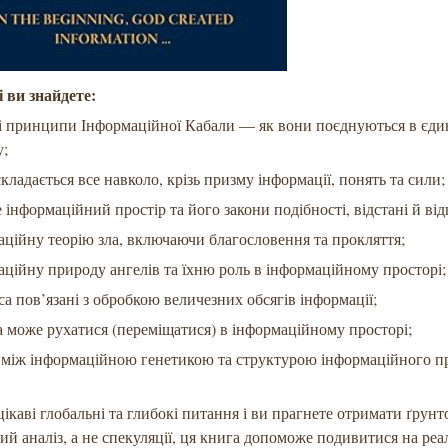
і ви знайдете:
і принципи Інформаційної Кабали — як вони поєднуються в єдин
у;
складається все навколо, крізь призму інформації, понять та сили;
 інформаційний простір та його закони подібності, відстані й від
аційну теорію зла, включаючи благословення та прокляття;
аційну природу ангелів та їхню роль в інформаційному просторі;
са пов’язані з обробкою величезних обсягів інформації;
а може рухатися (переміщатися) в інформаційному просторі;
к між інформаційною генетикою та структурою інформаційного п
ікаві глобальні та глибокі питання і ви прагнете отримати ґрун
ий аналіз, а не спекуляції, ця книга допоможе подивитися на реа