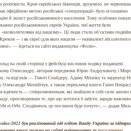
о розповісти. Кров єврейських біженців, зрозуміло, не червоніша
ак офіційною метою російської «спецоперації» було оголошено
цію й захист російськомовного населення. Тому особливо показ
реважно російськомовних євреїв України, чиї життя були
 «визволителями від нацизму». Ці люди стали об’єктами подвійн
Кремля — і як євреї (для яких нацизм — еквівалент абсолютного З
овні», — йдеться на сайті видавництва «Фоліо».
льд на своїй сторінці у фейсбуці висловив подяку видавцеві
кому Олександру, авторам передмови Юрію Андруховичу і Мир
, та відгуків — Тімоті Снайдеру, Адаму Міхніку та лауреатці Н
у Олександрі Матвійчук, а також переклачці книги Ганні Некрас
я вдячність — співрозмовникам, які знайшли в собі сили заново
оду, проговоривши те, про що хотілося б забути, заради важлив
rbi et Orbi. Сподіваюся, це послання буде почуте», — додав Мих
dus-2022 був реалізований під егідою Вааду України за підтр
амовити книгу можна на сайті видавництва за
посиланням
.