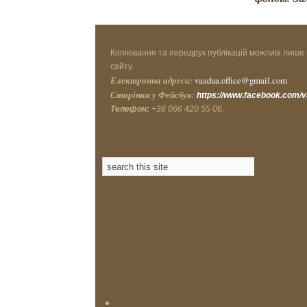
Копіювання та передрук публікацій можливі лише 
сайту.
Електронна адреса:
vaadua.office@gmail.com
Сторінка у Фейсбук:
https://www.facebook.com/
Телефон:
+38 066 420 55 06.