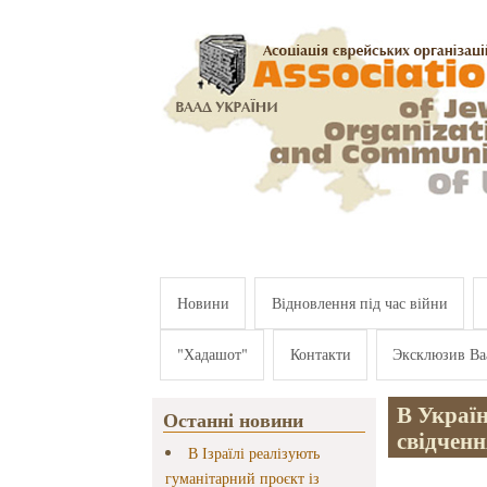
Перейти к основному содержанию
Новини
Відновлення під час війни
"Хадашот"
Контакти
Эксклюзив Ва
В Украї
Останні новини
свідченн
В Ізраїлі реалізують
гуманітарний проєкт із