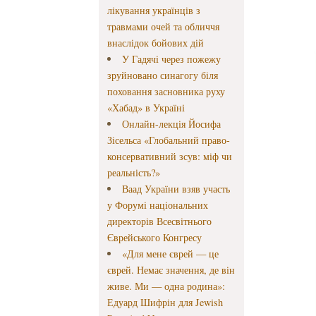
лікування українців з
травмами очей та обличчя
внаслідок бойових дій
У Гадячі через пожежу
зруйновано синагогу біля
поховання засновника руху
«Хабад» в Україні
Онлайн-лекція Йосифа
Зісельса «Глобальний право-
консервативний зсув: міф чи
реальність?»
Ваад України взяв участь
у Форумі національних
директорів Всесвітнього
Єврейського Конгресу
«Для мене єврей — це
єврей. Немає значення, де він
живе. Ми — одна родина»:
Едуард Шифрін для Jewish