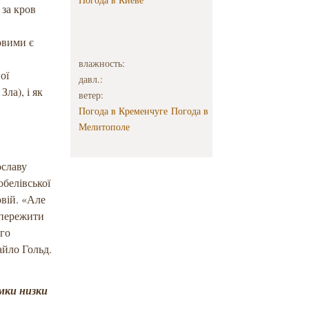
 за кров
овими є
влажность:
ої
давл.:
ла), і як
ветер:
Погода в Кременчуге
Погода в
Мелитополе
ославу
обелівської
овій. «Але
 пережити
ого
айло Гольд.
имки низки