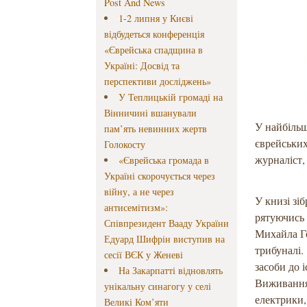
Post And News
1-2 липня у Києві
відбудеться конференція
«Єврейська спадщина в
Україні: Досвід та
перспективи досліджень»
У Теплицькій громаді на
Вінничині вшанували
У найбільш
пам’ять невинних жертв
єврейських
Голокосту
журналіст,
«Єврейська громада в
Україні скорочується через
війну, а не через
У книзі зі
антисемітизм»:
рятуючись 
Співпрезидент Вааду України
Михайла Го
Едуард Шифрін виступив на
трибуналі.
сесії ВЄК у Женеві
засоби до 
На Закарпатті відновлять
Виживання 
унікальну синагогу у селі
електрики,
Великі Ком’яти