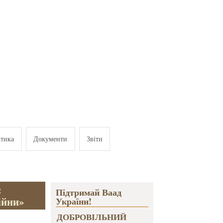
ітика
Документи
Звіти
:
Підтримай Ваад
ійни»
України!
ДОБРОВІЛЬНИЙ