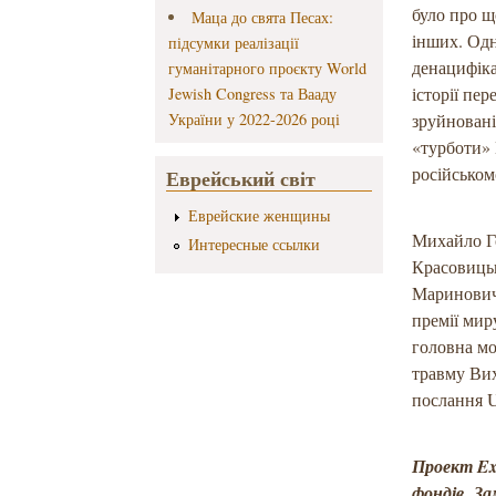
було про щ
Маца до свята Песах:
інших. Одн
підсумки реалізації
денацифіка
гуманітарного проєкту World
історії пе
Jewish Congress та Вааду
України у 2022-2026 році
зруйновані
«турботи» 
російськом
Еврейський світ
Еврейские женщины
Михайло Го
Интересные ссылки
Красовиць
Мариновичу
премії мир
головна мо
травму Вих
послання U
Проект Exo
фондів. З