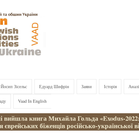
Йосип Зісельс
Едуард Шифрін
Заяви
Історія
Анал
аду
Vaad In English
ні вийшла книга Михайла Гольда «Exodus-2022
я єврейських біженців російсько-української в