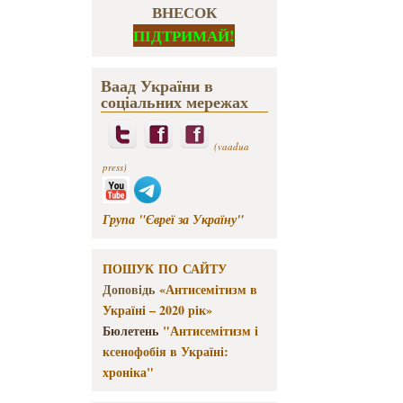
ВНЕСОК
ПІДТРИМАЙ!
Ваад України в
соціальних мережах
(vaadua
press)
Група "Євреї за Україну"
ПОШУК ПО САЙТУ
Доповідь
«Антисемітизм в
Україні – 2020 рік»
Бюлетень
"Антисемітизм і
ксенофобія в Україні:
хроніка"