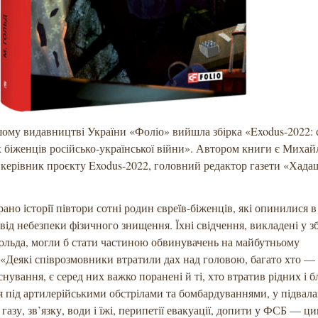
ому видавництві України «Фоліо» вийшла збірка «Exodus-2022: 
 біженців російсько-української війни». Автором книги є Михай
 керівник проєкту Exodus-2022, головний редактор газети «Хада
брано історії півтори сотні родин євреїв-біженців, які опинилися в
від небезпеки фізичного знищення. Їхні свідчення, викладені у зб
льда, могли б стати частиною обвинувачень на майбутньому
 «Деякі співрозмовники втратили дах над головою, багато хто —
існування, є серед них важко поранені й ті, хто втратив рідних і 
під артилерійськими обстрілами та бомбардуваннями, у підвала
 газу, зв’язку, води і їжі, перипетії евакуації, допити у ФСБ — 