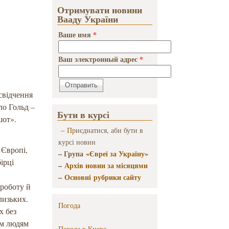
Отримувати новини
Вааду України
Ваше имя
*
Ваш электронный адрес
*
свідчення
ло Гольд –
Бути в курсі
шот».
–
Пр
иєднатися, аби бути в
курсі новин
 Європі,
– Група
«Євреї за Україну»
ірці
–
Архів новин за місяцями
–
Основні рубрики сайту
 роботу й
близьких.
Погода
х без
цим людям
Погода в
Киеве