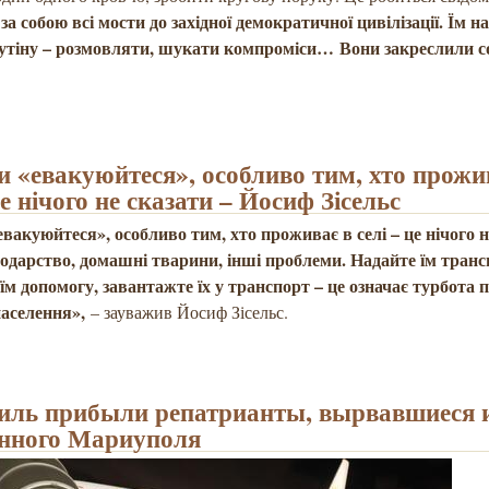
а собою всі мости до західної демократичної цивілізації. Їм н
утіну – розмовляти, шукати компроміси… Вони закреслили с
и «евакуюйтеся», особливо тим, хто прожи
це нічого не сказати – Йосиф Зісельс
вакуюйтеся», особливо тим, хто проживає в селі – це нічого н
подарство, домашні тварини, інші проблеми. Надайте їм транс
їм допомогу, завантажте їх у транспорт – це означає турбота 
населення»,
– зауважив Йосиф Зісельс.
иль прибыли репатрианты, вырвавшиеся 
нного Мариуполя