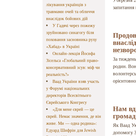
лікування українців з
запитання 
травмами очей та обличчя
внаслідок бойових дій
У Гадячі через пожежу
зруйновано синагогу біля
Продов
поховання засновника руху
внаслі
«Хабад» в Україні
незвор
Онлайн-лекція Йосифа
За тиждень
Зісельса «Глобальний право-
родин. Вон
консервативний зсув: міф чи
волонтерсь
реальність?»
орієнтовно
Ваад України взяв участь
у Форумі національних
директорів Всесвітнього
Єврейського Конгресу
Нам вд
«Для мене єврей — це
громад
єврей. Немає значення, де він
живе. Ми — одна родина»:
Як Ваад Ук
Едуард Шифрін для Jewish
допомогу 