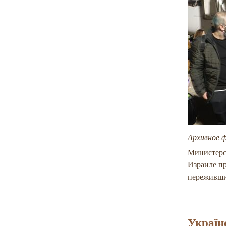
Архивное 
Министерс
Израиле пр
переживши
Україн