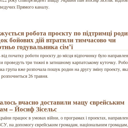
ведучих Прямого каналу.
жується робота проєкту по підтримці родин
док бойових дій втратили тимчасово чи
отньо годувальника сім’ї
 від початку роботи проєкту до місця відпочинку було направле
и проведуть три тижні в затишному карпатському куточку. Робо
ка група вже розпочала пошук родин на другу зміну проекту, як
 розпочнеться 26 травня.
алось вчасно доставили мацу єврейським
ам – Йосиф Зісельс
раїни працює в умовах війни, о програмах і проектах, направле
ЗСУ, на допомогу єврейським громадам, національним громадам