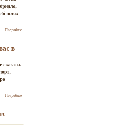
абридло,
обі шлях
о росія
Подробнее
свідомо
спалює
мости, щоб
ває в
ніколи не
повернутись
в світ
е сказати.
західної
порт,
цивілізації –
Йосиф
про
Зісельс
о Сказати
Подробнее
«евакуюйтеся»,
особливо тим,
хто проживає в
из
селі – це нічого
не сказати –
Йосиф Зісельс