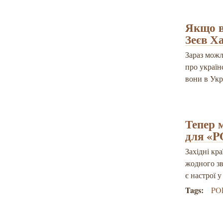
Якщо в 
Зеєв Х
Зараз можл
про україн
вони в Укр
Тепер 
для «
Західні кр
жодного зв
є настрої 
Tags:
PO