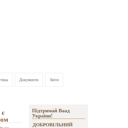
ітика
Документи
Звіти
Підтримай Ваад
 є
України!
мом
ДОБРОВІЛЬНИЙ
ів на