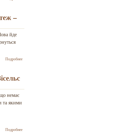
не можна
налякати – вона
тільки
 теж –
переповнюється
все більше і
більше
Мова йде
ненавистю до
ернуться
ворога – Йосиф
Зісельс на
"Прямому"
о Якщо в
Подробнее
Європі
йде війна,
це
ісельс
стосується
й Ізраїлю
теж – Зеєв
 що немає
Ханін
и та якими
о Тепер ми
Подробнее
бачимо, хто
справжній