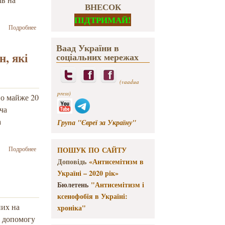
ВНЕСОК
ПІДТРИМАЙ!
о Багато з
Подробнее
того, що в цій
війні здається
Ваад України в
випадковим,
, які
соціальних мережах
є насправді
запланованим
– Йосиф
(vaadua
Зісельс на
press)
но майже 20
Прямом
ча
а
Група "Євреї за Україну"
о
Подробнее
ПОШУК ПО САЙТУ
Продовжується
Доповідь
«Антисемітизм в
робота проєкту
Україні – 2020 рік»
по підтримці
родин, які
Бюлетень
"Антисемітизм і
внаслідок
ксенофобія в Україні:
бойових дій
них на
хроніка"
втратили
, допомогу
тимчасово чи