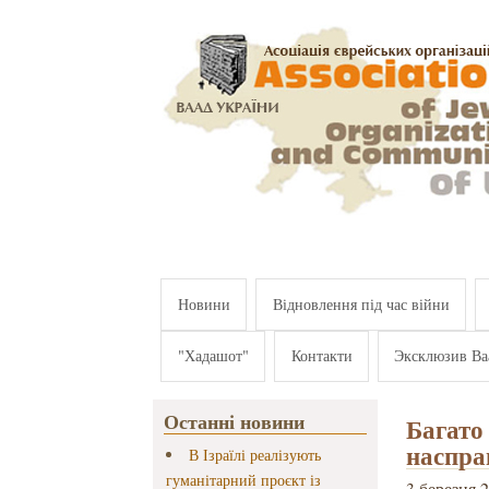
Перейти к основному содержанию
Новини
Відновлення під час війни
"Хадашот"
Контакти
Эксклюзив Ва
Останні новини
Багато 
наспра
В Ізраїлі реалізують
гуманітарний проєкт із
3 березня 