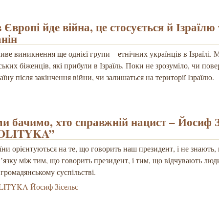
Європі йде війна, це стосується й Ізраїлю
анін
иве виникнення ще однієї групи – етнічних українців в Ізраїлі. 
ських біженців, які прибули в Ізраїль. Поки не зрозуміло, чи пов
аїну після закінчення війни, чи залишаться на території Ізраїлю.
ми бачимо, хто справжній нацист – Йосиф З
POLITYKA”
аїни орієнтуються на те, що говорить наш президент, і не знають,
’язку між тим, що говорить президент, і тим, що відчувають люд
у громадянському суспільстві.
LITYKA Йосиф Зісельс