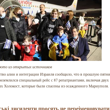
фото из открытых источников
тво алии и интеграции Израиля сообщило, что в прошлую пятни
иземлился специальный рейс с 87 репатриантами, включая двух
х Холокост, которые были спасены из осажденного Мариуполя.
ські дисиденти просять не переіменовувати