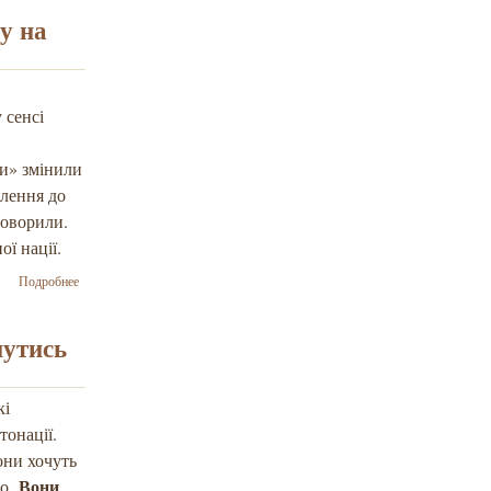
нацист –
у на
Йосиф
Зісельс для
«POLITYKA”
 сенсі
ти» змінили
влення до
говорили.
ї нації.
о Перемога
Подробнее
над
ворогом не
має
нутись
перетворити
Україну на
подібну до
кі
росії
тонації.
державу –
Йосиф
они хочуть
Зісельс
Вони
мо.