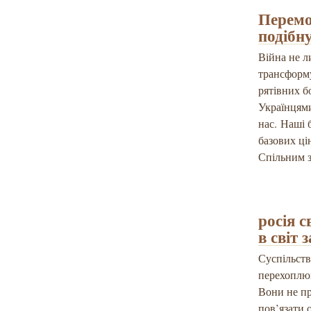
Перемо
подібну
Війна не л
трансформує
рятівних б
Українцями
нас. Наші 
базових ці
Спільним з
росія 
в світ 
Суспільств
перехоплюю
Вони не пр
пов’язати 