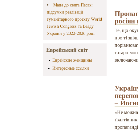
Маца до свята Песах:
Пропаг
підсумки реалізації
росіян 
гуманітарного проєкту World
Jewish Congress та Вааду
Те, що оку
України у 2022-2026 році
про ті звіл
порівнюват
Еврейський світ
татаро-мон
включаючи
Еврейские женщины
Интересные ссылки
Україн
перепо
– Йоси
«Не можна 
ґвалтівник
пропаганді