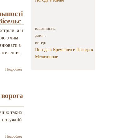
зустрічі
проєкт з
підтримки
льшості
родин, які
Зісельс
втратили
годувальників
влажность:
стріли, а й
під час війни
давл.:
іло з чим
ветер:
івнювати з
Погода в Кременчуге
Погода в
населення,
Мелитополе
о
Подробнее
Пропагандистські
тези глибоко
сидять в мозку
більшості росіян
 ворога
не завдяки
путінській
пропаганді –
націю таких
Йосиф Зісельс
ій потужній
о Україну вже
Подробнее