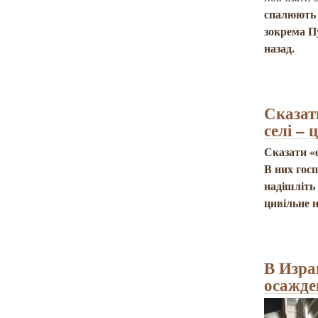
спалюють з
зокрема П
назад.
Сказат
селі – 
Сказати «е
В них гос
надішліть 
цивільне 
В Изра
осажде