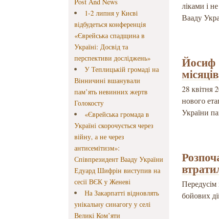
Post And News
ліками і н
1-2 липня у Києві
Вааду Укр
відбудеться конференція
«Єврейська спадщина в
Україні: Досвід та
перспективи досліджень»
Йосиф 
У Теплицькій громаді на
місяців
Вінничині вшанували
28 квітня 
пам’ять невинних жертв
нового ета
Голокосту
України па
«Єврейська громада в
Україні скорочується через
війну, а не через
антисемітизм»:
Розпоч
Співпрезидент Вааду України
втрати
Едуард Шифрін виступив на
сесії ВЄК у Женеві
Передусім 
На Закарпатті відновлять
бойових ді
унікальну синагогу у селі
Великі Ком’яти