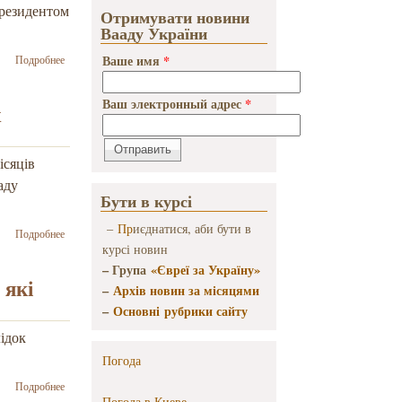
незворотньо
президентом
Отримувати новини
годувальника
Вааду України
сім’ї
о Нам
Ваше имя
*
Подробнее
вдалось
вчасно
Ваш электронный адрес
*
доставили
х
мацу
єврейським
громадам –
ісяців
Йосиф
аду
Зісельс
Бути в курсі
–
Пр
иєднатися, аби бути в
о Йосиф
Подробнее
Зісельс.
курсі новин
Україна:
– Група
«Євреї за Україну»
проміжні
 які
–
Архів новин за місяцями
результати
–
Основні рубрики сайту
двох
місяців
ідок
нового
Погода
етапу
війни –
о Розпочав
Подробнее
запис
роботу новий
Погода в
Киеве