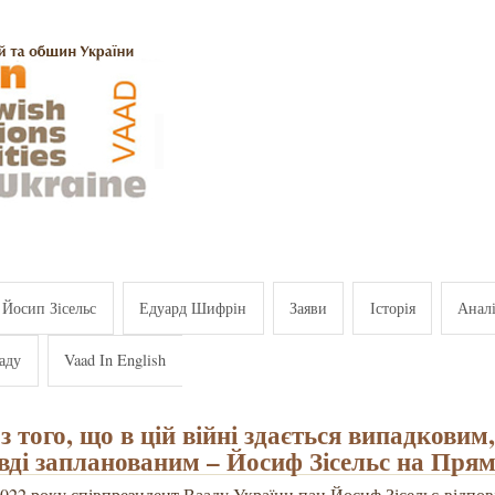
Йосип Зісельс
Едуард Шифрін
Заяви
Історія
Анал
аду
Vaad In English
з того, що в цій війні здається випадковим,
вді запланованим – Йосиф Зісельс на Пря
2022 року співпрезидент Вааду України пан Йосиф Зісельс відпов