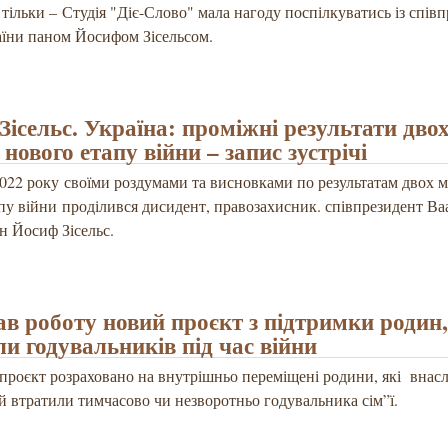
е тільки – Студія "Діє-Слово" мала нагоду поспілкуватись із спів
аїни паном Йосифом Зісельсом.
Зісельс. Україна: проміжні результати дво
 нового етапу війни – запис зустрічі
2022 року своїми роздумами та висновками по результатам двох м
пу війни проділився дисидент, правозахисник. співпрезидент Ва
н Йосиф Зісельс.
ав роботу новий проєкт з підтримки родин,
ли годувальників під час війни
проєкт розраховано на внутрішньо переміщені родини, які внасл
й втратили тимчасово чи незворотньо годувальника сім”ї.