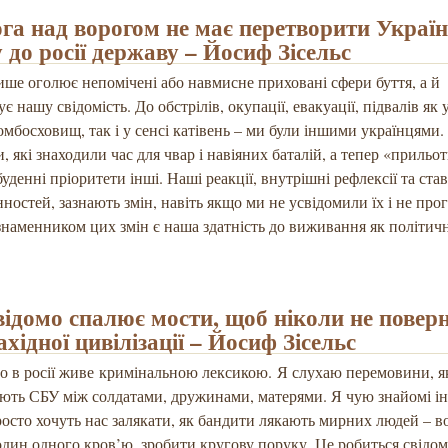
га над ворогом не має перетворити Україн
 до росії державу – Йосиф Зісельс
ише оголює непомічені або навмисне приховані сфери буття, а й
 нашу свідомість. До обстрілів, окупації, евакуації, підвалів як у
омбосховищ, так і у сенсі катівень – ми були іншими українцями.
, які знаходили час для чвар і навіяних баталій, а тепер «прильо
буденні пріоритети інші. Наші реакції, внутрішні рефлексії та ста
нностей, зазнають змін, навіть якщо ми не усвідомили їх і не про
наменником цих змін є наша здатність до виживання як політично
свідомо спалює мости, щоб ніколи не повер
західної цивілізації – Йосиф Зісельс
о в росії живе кримінальною лексикою. Я слухаю перемовини, я
ть СБУ між солдатами, дружинами, матерями. Я чую знайомі ін
осто хочуть нас залякати, як бандити лякають мирних людей – в
один одного кров’ю, зробити кругову поруку. Це робиться свідо