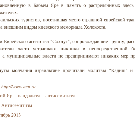
тановленную в Бабьем Яре в память о растреляннных здесь
 жителях.
раильских туристов, посетившая место страшной еврейской тра
а внешним видом киевского мемориала Холокоста.
 Еврейского агентства "Сохнут", сопровождавшие группу, расс
жители часто устраивают пикники в непосредственной б
, а муниципальные власти не предпринимают никаких мер пр
нуты молчания израильтяне прочитали молитвы "Кадиш" и
:
http://www.aen.ru
бий Яр
вандализм
антисемитизм
Антисемитизм
ябрь 2013