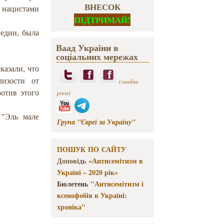
ВНЕСОК
 нацистами
ПІДТРИМАЙ!
гедии, была
Ваад України в
соціальних мережах
казали, что
лизости от
(vaadua
отив этого
press)
 "Эль мале
Група "Євреї за Україну"
ПОШУК ПО САЙТУ
Доповідь
«Антисемітизм в
Україні – 2020 рік»
Бюлетень
"Антисемітизм і
ксенофобія в Україні:
хроніка"