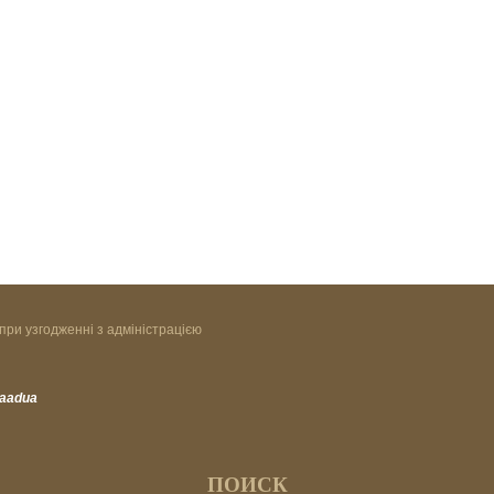
при узгодженні з адміністрацією
vaadua
ПОИСК