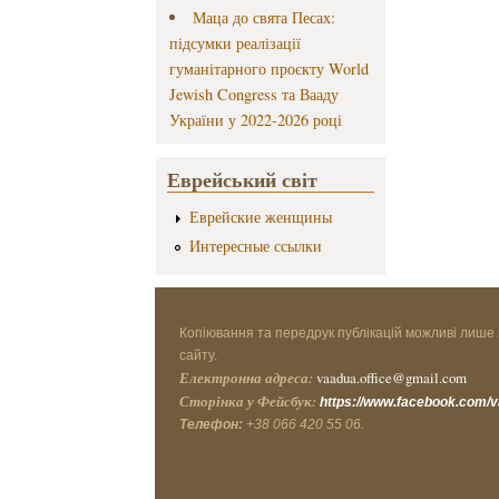
Маца до свята Песах:
підсумки реалізації
гуманітарного проєкту World
Jewish Congress та Вааду
України у 2022-2026 році
Еврейський світ
Еврейские женщины
Интересные ссылки
Копіювання та передрук публікацій можливі лише 
сайту.
Електронна адреса:
vaadua.office@gmail.com
Сторінка у Фейсбук:
https://www.facebook.com/
Телефон:
+38 066 420 55 06.