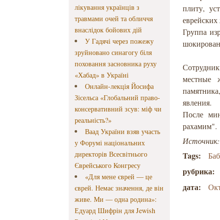
лікування українців з
плиту, ус
травмами очей та обличчя
еврейских
внаслідок бойових дій
Группа из
У Гадячі через пожежу
шокирован
зруйновано синагогу біля
поховання засновника руху
Сотрудники
«Хабад» в Україні
местные 
Онлайн-лекція Йосифа
памятника
Зісельса «Глобальний право-
явления.
консервативний зсув: міф чи
После ми
реальність?»
рахамим".
Ваад України взяв участь
Источник
у Форумі національних
директорів Всесвітнього
Tags:
Ба
Єврейського Конгресу
рубрика:
«Для мене єврей — це
дата:
Окт
єврей. Немає значення, де він
живе. Ми — одна родина»:
Едуард Шифрін для Jewish