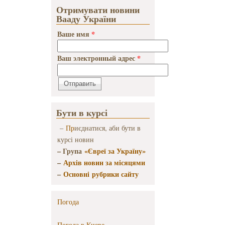
Отримувати новини
Вааду України
Ваше имя
*
Ваш электронный адрес
*
Бути в курсі
–
Пр
иєднатися, аби бути в
курсі новин
– Група
«Євреї за Україну»
–
Архів новин за місяцями
–
Основні рубрики сайту
Погода
Погода в
Киеве