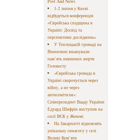
Post And News
1-2 липня у Києві
відбудеться конференція
«Єврейська спадщина в
Україні: Досвід та
перспективи досліджень»
У Теплицькій громаді на
Вінничині вшанували
пам’ять невинних жертв
Голокосту
«Єврейська громада в
Україні скорочується через
війну, а не через
антисемітизм»:
Співпрезидент Вааду України
Едуард Шифрін виступив на
сесії ВЄК у Женеві
На Закарпатті відновлять
унікальну синагогу у селі
Великі Ком’яти