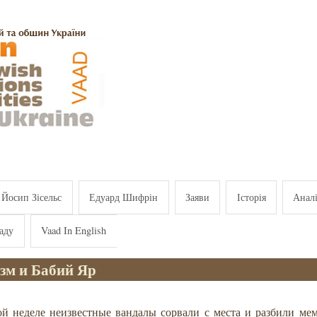
Йосип Зісельс
Едуард Шифрін
Заяви
Історія
Анал
аду
Vaad In English
зм и Бабий Яр
й неделе неизвестные вандалы сорвали с места и разбили ме