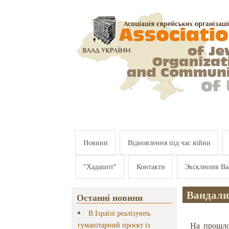
Перейти к основному содержанию
Новини
Відновлення під час війни
"Хадашот"
Контакти
Эксклюзив Ва
Вандали
Останні новини
В Ізраїлі реалізують
гуманітарний проєкт із
На прошло