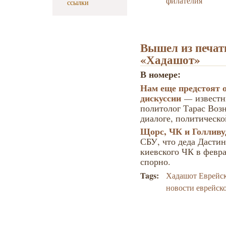
филателия
ссылки
Вышел из печат
«Хадашот»
В номере:
Нам еще предстоят
дискуссии
—
известн
политолог Тарас Воз
диалоге, политическо
Щорс, ЧК и Голливу
СБУ, что деда Дасти
киевского ЧК в февра
спорно.
Tags:
Хадашот Еврейс
новости еврейск