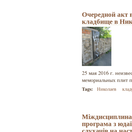
Очередной акт 
кладбище в Ник
25 мая 2016 г. неизв
мемориальных плит п
Tags:
Николаев
кла
Міждисциплина
програма з юдаї
слухачів на нас