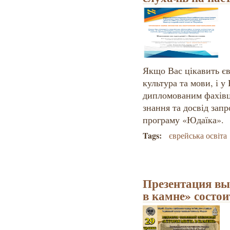
Якщо Вас цікавить євр
культура та мови, і у
дипломованим фахівце
знання та досвід зап
програму «Юдаїка».
Tags:
єврейська освіта
Презентация вы
в камне» состои