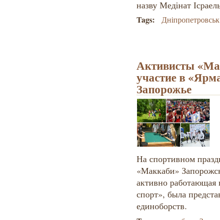
назву Медінат Ісраель
Tags:
Дніпропетровськ
Активисты «Ма
участие в «Ярма
Запорожье
На спортивном празд
«Маккаби» Запорожск
активно работающая 
спорт», была предста
единоборств.