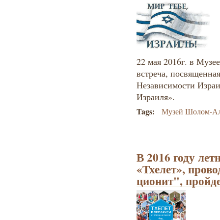
22 мая 2016г. в Муз
встреча, посвященна
Независимости Израи
Израиля».
Tags:
Музей Шолом-А
​В 2016 году ле
«Тхелет», про
ционит", пройде