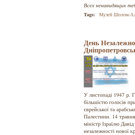
Всех ненавидящих те
Tags:
Музей Шолом-А
День Незалежнос
Дніпропетровсь
У листопаді 1947 р.
більшістю голосів пр
єврейської та арабськ
Палестини. 14 травня
міністр Ізраїлю Даві
незалежності нової к