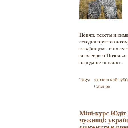
Понять тексты и сим
сегодня просто ником
кладбищем - в поселк
всех евреев Подолья 
народа не осталось.
Tags:
украинский субб
Сатанов
Міні-курс Юдіт 
чужинці: україн
співжиття в ра