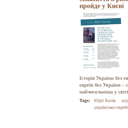
пройде у Києві
Історія України без є
євреїв без України – 
найчисельніша у світі
Tags:
Юдіт Калік
ку
українсько-єврей