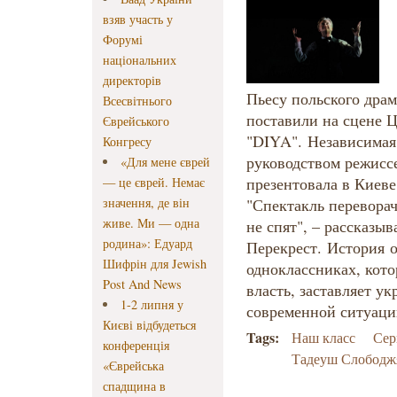
взяв участь у
Форумі
національних
директорів
Пьесу польского дра
Всесвітнього
поставили на сцене Ц
Єврейського
"DIYA".
Независимая
Конгресу
руководством режисс
«Для мене єврей
презентовала в Киеве
— це єврей. Немає
значення, де він
"Спектакль перевора
живе. Ми — одна
не спят", – рассказы
родина»: Едуард
Перекрест.
История
о
Шифрін для Jewish
одноклассниках, кото
Post And News
власть, заставляет ук
1-2 липня у
современной ситуации
Києві відбудеться
Tags:
Наш класс
Сер
конференція
Тадеуш Слободж
«Єврейська
спадщина в