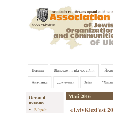
Перейти к основному содержанию
Новини
Відновлення під час війни
Йосип
Аналітика
Документи
Звіти
"Хада
Май 2016
Останні
новини
«LvivKlezFest 2
В Ізраїлі