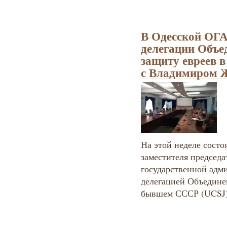
В Одесской ОГА
делегации Объе
защиту евреев 
с Владимиром
На этой неделе состо
заместителя председа
государственной адм
делегацией Объедине
бывшем СССР (UCSJ)