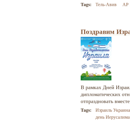
Tags:
Тель-Авив
АР
Поздравим Изра
В рамках Дней Израил
дипломатических от
отпраздновать вместе
Tags:
Израиль Украин
день Иерусалима