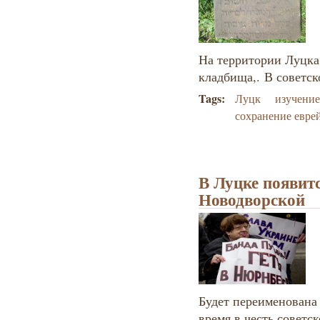
На территории Луцка
кладбища,.
В советс
Tags:
Луцк
изучение
сохранение евре
В Луцке появит
Новодворской
Б
удет переименована 
время в честь совет