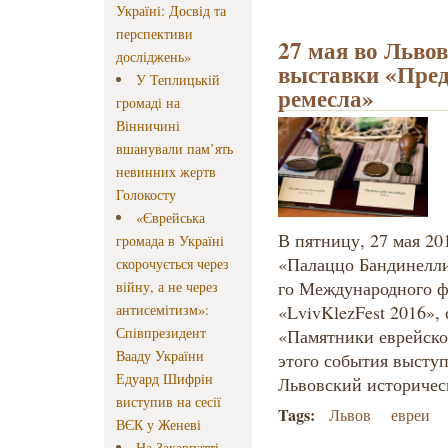
Україні: Досвід та
перспективи
27 мая во Львов
досліджень»
выставки «Пред
У Теплицькій
ремесла»
громаді на
Вінничині
вшанували пам’ять
невинних жертв
Голокосту
«Єврейська
В пятницу, 27 мая 20
громада в Україні
«Палаццо Бандинелли»
скорочується через
го Международного ф
війну, а не через
антисемітизм»:
«LvivKlezFest 2016»,
Співпрезидент
«Памятники еврейско
Вааду України
этого события высту
Едуард Шифрін
Львовский историчес
виступив на сесії
Tags:
Львов
евреи
ВЄК у Женеві
На Закарпатті