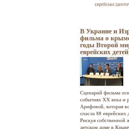
єврейська іденти
В Украине и Из
фильма о крымс
годы Второй ми
еврейских детей
Сценарий фильма осн
событиях ХХ века и 
Арифовой, которая в
спасла 88
еврейских 
Рискуя собственной 
детском доме в Крым