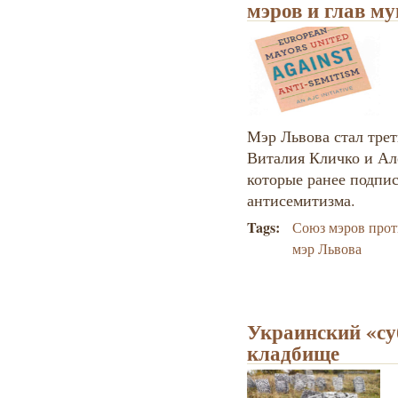
мэров и глав 
Мэр Львова стал тре
Виталия Кличко и Ал
которые ранее подпис
антисемитизма.
Tags:
Союз мэров прот
мэр Львова
Украинский «су
кладбище