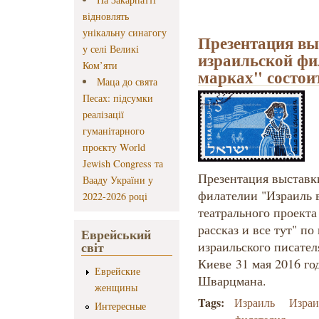
відновлять
унікальну синагогу
Презентация вы
у селі Великі
израильской фи
Ком’яти
марках" состои
Маца до свята
Песах: підсумки
реалізації
гуманітарного
проєкту World
Jewish Congress та
Презентация выставк
Вааду України у
филателии "Израиль в
2022-2026 році
театрального проекта
рассказ и все тут" п
Еврейський
світ
израильского писател
Киеве
31 мая 2016 г
Еврейские
Шварцмана.
женщины
Tags:
Израиль
Израи
Интересные