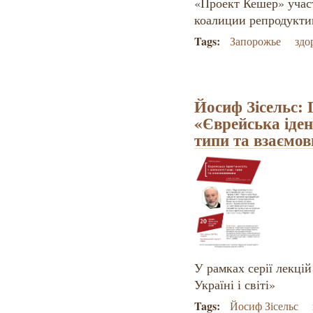
«Проект Кешер» учас
коалиции репродукти
Tags:
Запорожье
здо
​Йосиф Зісельс:
«Єврейська іден
типи та взаємо
У рамках серії лекці
Україні і світі»
Tags:
​Йосиф Зісельс