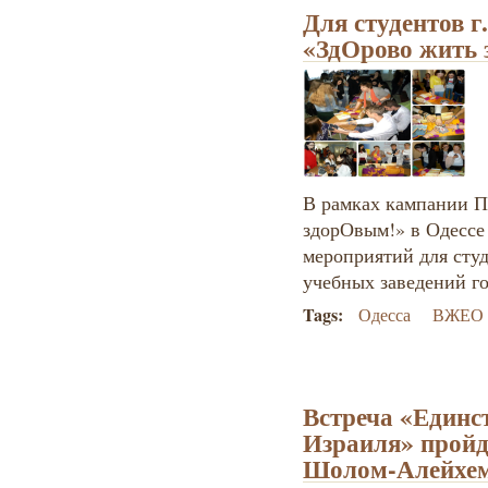
Для студентов 
«ЗдОрово жить
В рамках кампании П
здорОвым!» в Одессе
мероприятий для сту
учебных заведений г
Tags:
Одесса
ВЖЕО 
Встреча «Единст
Израиля» пройд
Шолом-Алейхе