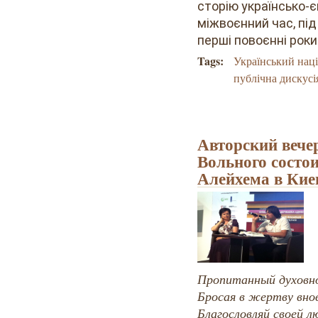
сторію українсько-
міжвоєнний час, під 
перші повоєнні роки
Tags:
Український наці
публічна дискусі
Авторский вече
Вольного состо
Алейхема в Кие
Пропитанный духовно
Бросая в жертву внов
Благословляй своей 