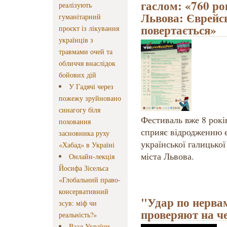
гаслом: «760 ро
реалізують
Львова: Єврейс
гуманітарний
повертається»
проєкт із лікування
українців з
травмами очей та
обличчя внаслідок
бойових дій
У Гадячі через
пожежу зруйновано
синагогу біля
Фестиваль вже 8 років
поховання
сприяє відродженню є
засновника руху
української галицької
«Хабад» в Україні
міста Львова.
Онлайн-лекція
Йосифа Зісельса
«Глобальний право-
консервативний
"Удар по нервам
зсув: міф чи
проверяют на ч
реальність?»
Ваад України