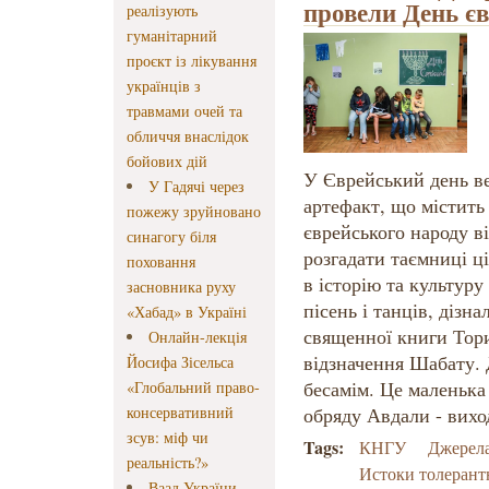
провели День є
реалізують
гуманітарний
проєкт із лікування
українців з
травмами очей та
обличчя внаслідок
бойових дій
У Єврейський день в
У Гадячі через
артефакт, що містить 
пожежу зруйновано
єврейського народу в
синагогу біля
розгадати таємниці ц
поховання
в історію та культуру
засновника руху
пісень і танців, дізн
«Хабад» в Україні
священної книги Тори 
Онлайн-лекція
відзначення Шабату. 
Йосифа Зісельса
бесамім. Це маленька
«Глобальний право-
консервативний
обряду Авдали - виход
зсув: міф чи
Tags:
КНГУ
Джерела
реальність?»
Истоки толерант
Ваад України