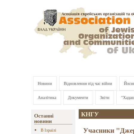
Перейти к основному содержанию
Новини
Відновлення під час війни
Йосип
Аналітика
Документи
Звіти
"Хада
КНГУ
Останні
новини
Учасники "Джер
В Ізраїлі