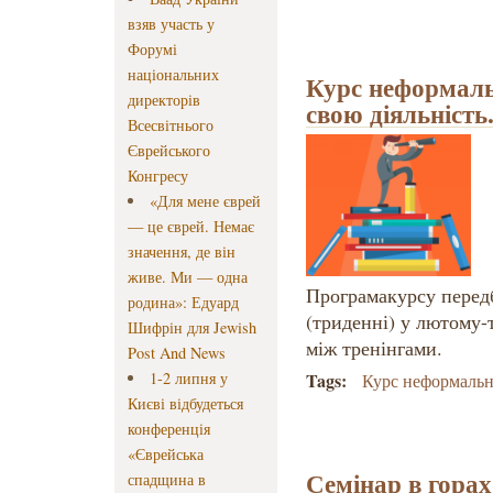
взяв участь у
Форумі
національних
Курс неформаль
директорів
свою діяльність
Всесвітнього
Єврейського
Конгресу
«Для мене єврей
— це єврей. Немає
значення, де він
живе. Ми — одна
Програмакурсу передба
родина»: Едуард
(триденні) у лютому-
Шифрін для Jewish
між тренінгами.
Post And News
1-2 липня у
Tags:
Курс неформальн
Києві відбудеться
конференція
«Єврейська
Семінар в горах
спадщина в