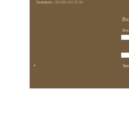
Телефон:
+38 066 420 55 06.
Вх
Имя
Зап