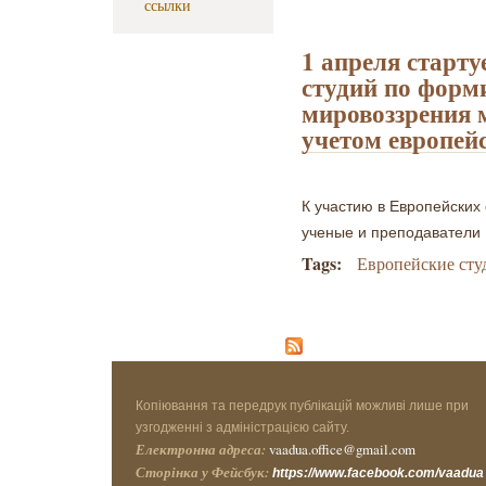
ссылки
1 апреля старту
студий по фор
мировоззрения 
учетом европей
К участию в Европейских
ученые и преподаватели
Tags:
Европейские сту
Копіювання та передрук публікацій можливі лише при
узгодженні з адміністрацією сайту.
Електронна адреса:
vaadua.office@gmail.com
Сторінка у Фейсбук:
https://www.facebook.com/vaadua