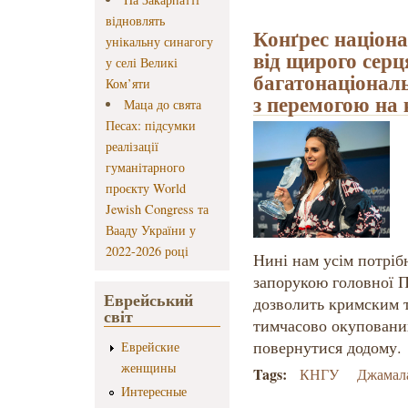
відновлять
Конґрес націон
унікальну синагогу
від щирого серц
у селі Великі
багатонаціонал
Ком’яти
з перемогою на
Маца до свята
Песах: підсумки
реалізації
гуманітарного
проєкту World
Jewish Congress та
Вааду України у
2022-2026 році
Нині нам усім потріб
запорукою головної П
Еврейський
дозволить кримским т
світ
тимчасово окуповани
повернутися додому.
Еврейские
женщины
Tags:
КНГУ
Джамал
Интересные