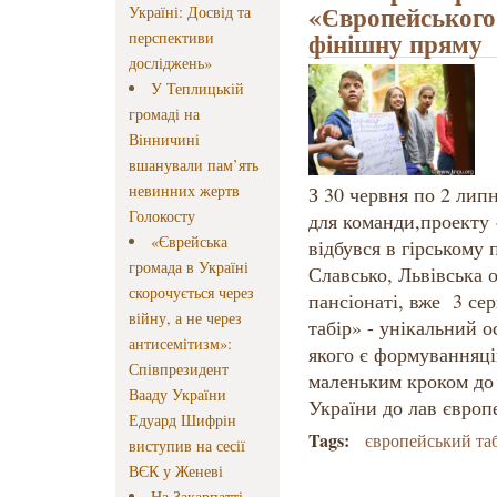
«Європейського
Україні: Досвід та
фінішну пряму
перспективи
досліджень»
У Теплицькій
громаді на
Вінничині
вшанували пам’ять
невинних жертв
З 30 червня по 2 лип
Голокосту
для команди,проекту 
«Єврейська
відбувся в гірському 
громада в Україні
Славсько, Львівська 
скорочується через
пансіонаті, вже 3 се
війну, а не через
табір» - унікальний 
антисемітизм»:
якого є формуванняці
Співпрезидент
маленьким кроком до 
Вааду України
України до лав європ
Едуард Шифрін
Tags:
європейський та
виступив на сесії
ВЄК у Женеві
На Закарпатті