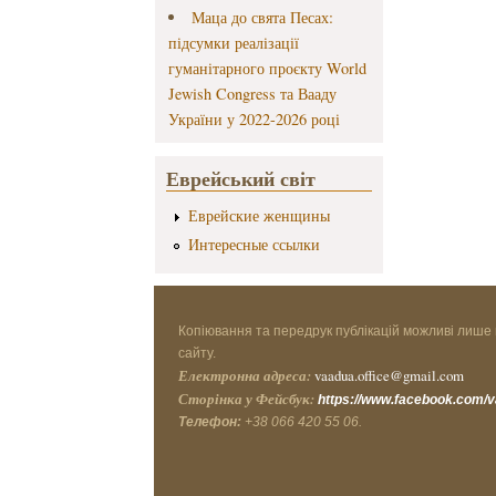
Маца до свята Песах:
підсумки реалізації
гуманітарного проєкту World
Jewish Congress та Вааду
України у 2022-2026 році
Еврейський світ
Еврейские женщины
Интересные ссылки
Копіювання та передрук публікацій можливі лише 
сайту.
Електронна адреса:
vaadua.office@gmail.com
Сторінка у Фейсбук:
https://www.facebook.com/
Телефон:
+38 066 420 55 06.