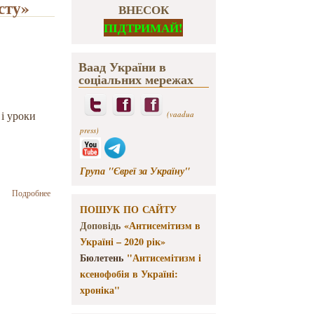
сту»
ВНЕСОК
ПІДТРИМАЙ!
Ваад України в
соціальних мережах
 і уроки
(vaadua
press)
Група "Євреї за Україну"
о Завтра, 14
Подробнее
травня,
ПОШУК ПО САЙТУ
розпочинається
Доповідь
«Антисемітизм в
XVІ
Україні – 2020 рік»
Всеукраїнський
конкурс
Бюлетень
"Антисемітизм і
учнівських
ксенофобія в Україні:
робіт «Історія і
хроніка"
уроки
Голокосту»