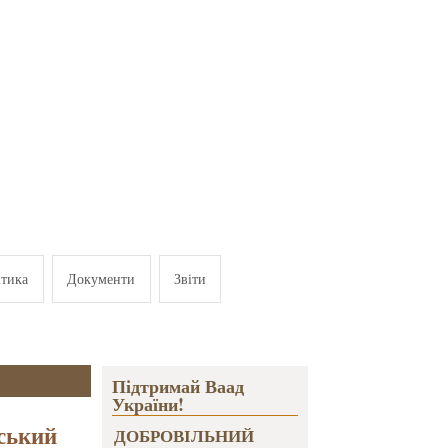
ітика
Документи
Звіти
Підтримай Ваад
України!
нський
ДОБРОВІЛЬНИЙ