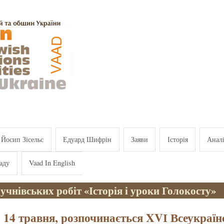
Йосип Зісельс
Едуард Шифрін
Заяви
Історія
Анал
аду
Vaad In English
учнівських робіт «Історія і уроки Голокосту»
, 14 травня, розпочинається XVІ Всеукраї