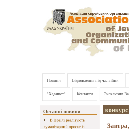
Перейти к основному содержанию
Новини
Відновлення під час війни
"Хадашот"
Контакти
Эксклюзив Ва
конкурс 
Останні новини
В Ізраїлі реалізують
Завтра
гуманітарний проєкт із