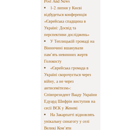
Post And News
1-2 липня у Києві
відбудеться конференція
«Єврейська спадщина в
Україні: Досвід та
перспективи досліджень»
У Теплицькій громаді на
Вінничині вшанували
пам’ять невинних жертв
Голокосту
«Єврейська громада в
Україні скорочується через
війну, а не через
антисемітизм»:
Співпрезидент Вааду України
Едуард Шифрін виступив на
сесії ВЄК у Женеві
На Закарпатті відновлять
унікальну синагогу у селі
Великі Ком’яти