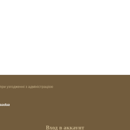
при узгодженні з адміністрацією
vaadua
Вход в аккаунт