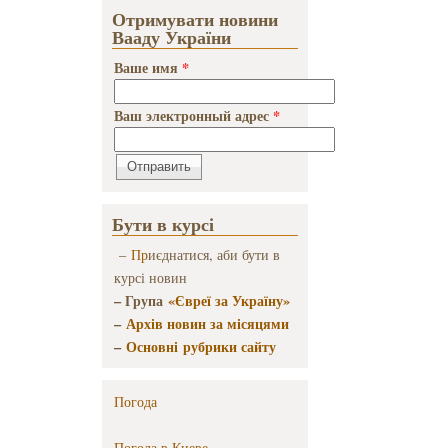
Отримувати новини
Вааду України
Ваше имя
*
Ваш электронный адрес
*
Бути в курсі
–
Пр
иєднатися, аби бути в
курсі новин
– Група
«Євреї за Україну»
–
Архів новин за місяцями
–
Основні рубрики сайту
Погода
Погода в
Киеве