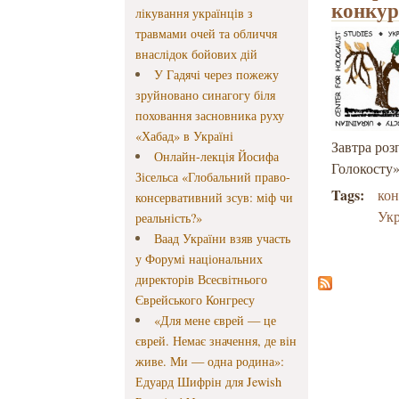
конкур
лікування українців з
травмами очей та обличчя
внаслідок бойових дій
У Гадячі через пожежу
зруйновано синагогу біля
поховання засновника руху
«Хабад» в Україні
Завтра роз
Онлайн-лекція Йосифа
Голокосту
Зісельса «Глобальний право-
Tags:
кон
консервативний зсув: міф чи
Укр
реальність?»
Ваад України взяв участь
у Форумі національних
директорів Всесвітнього
Єврейського Конгресу
«Для мене єврей — це
єврей. Немає значення, де він
живе. Ми — одна родина»:
Едуард Шифрін для Jewish