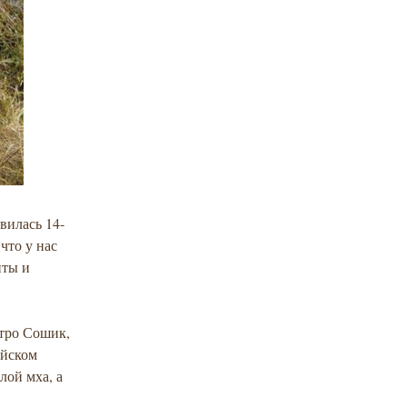
ивилась 14-
что у нас
нты и
итро Сошик,
ейском
лой мха, а