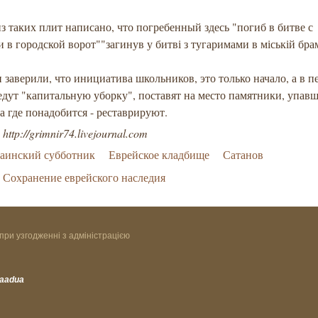
з таких плит написано, что погребенный здесь "погиб в битве с
 в городской ворот""загинув у битві з тугаримами в міській бра
заверили, что инициатива школьников, это только начало, а в п
едут "капитальную уборку", поставят на место памятники, упав
а где понадобится - реставрируют.
ttp://grimnir74.livejournal.com
аинский субботник
Еврейское кладбище
Сатанов
Сохранение еврейского наследия
при узгодженні з адміністрацією
vaadua