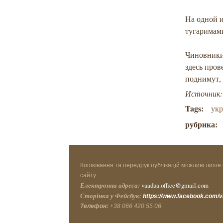
На одной и
тугаримами
Чиновники 
здесь пров
поднимут, 
Источник: h
Tags:
укр
рубрика:
Копіювання та передрук публікацій можливі лише 
сайту.
Електронна адреса:
vaadua.office@gmail.com
Сторінка у Фейсбук:
https://www.facebook.com/
Телефон:
+38 066 420 55 06.