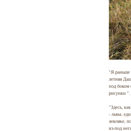
"Я раньше 
летняя Даш
под боком 
рисунки ".
"Здесь, ка
- львы, ед
земляке, п
из-под нег