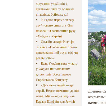
лікування українців з
травмами очей та обличчя
внаслідок бойових дій
У Гадячі через пожежу
зруйновано синагогу біля
поховання засновника руху
«Хабад» в Україні
Онлайн-лекція Йосифа
Зісельса «Глобальний право-
консервативний зсув: міф чи
реальність?»
Ваад України взяв участь
у Форумі національних
директорів Всесвітнього
Єврейського Конгресу
«Для мене єврей — це
єврей. Немає значення, де він
Древнее Са
живе. Ми — одна родина»:
открытым 
Едуард Шифрін для Jewish
памятники