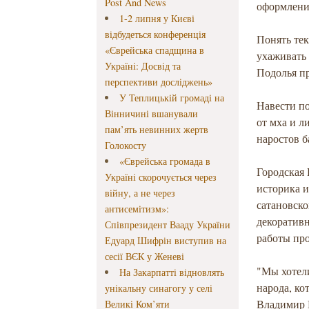
Post And News
оформлени
1-2 липня у Києві
відбудеться конференція
Понять тек
«Єврейська спадщина в
ухаживать 
Україні: Досвід та
Подолья пр
перспективи досліджень»
У Теплицькій громаді на
Навести п
Вінничині вшанували
от мха и л
пам’ять невинних жертв
наростов 
Голокосту
«Єврейська громада в
Городская
Україні скорочується через
историка и
війну, а не через
сатановск
антисемітизм»:
декоративн
Співпрезидент Вааду України
работы пр
Едуард Шифрін виступив на
сесії ВЄК у Женеві
"Мы хотели
На Закарпатті відновлять
народа, ко
унікальну синагогу у селі
Владимир В
Великі Ком’яти