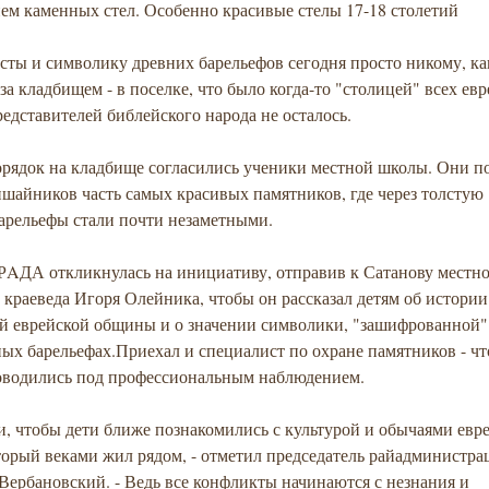
ем каменных стел. Особенно красивые стелы 17-18 столетий
сты и символику древних барельефов сегодня просто никому, ка
за кладбищем - в поселке, что было когда-то "столицей" всех евр
едставителей библейского народа не осталось.
орядок на кладбище согласились ученики местной школы. Они п
ишайников часть самых красивых памятников, где через толстую
барельефы стали почти незаметными.
 РAДА откликнулась на инициативу, отправив к Сатанову местн
 краеведа Игоря Олейника, чтобы он рассказал детям об истории
ой еврейской общины и о значении символики, "зашифрованной"
ых барельефах.Приехал и специалист по охране памятников - ч
оводились под профессиональным наблюдением.
, чтобы дети ближе познакомились с культурой и обычаями евр
торый веками жил рядом, - отметил председатель райадминистра
ербановский. - Ведь все конфликты начинаются с незнания и