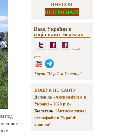
ВНЕСОК
ПІДТРИМАЙ!
Ваад України в
соціальних мережах
(vaadua
press)
Група "Євреї за Україну"
ПОШУК ПО САЙТУ
Доповідь
«Антисемітизм в
Україні – 2020 рік»
Бюлетень
"Антисемітизм і
ем под
ксенофобія в Україні:
евнейшие
хроніка"
нным