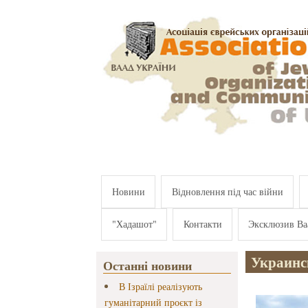
Перейти к основному содержанию
Новини
Відновлення під час війни
"Хадашот"
Контакти
Эксклюзив Ва
Украинс
Останні новини
В Ізраїлі реалізують
гуманітарний проєкт із