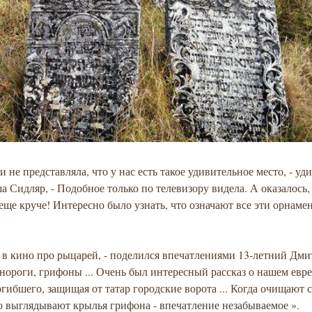
и не представляла, что у нас есть такое удивительное место, - уд
а Сидляр, - Подобное только по телевизору видела. А оказалось, 
еще круче! Интересно было узнать, что означают все эти орнаме
к в кино про рыцарей, - поделился впечатлениями 13-летний Дм
инороги, грифоны ... Очень был интересный рассказ о нашем евр
огибшего, защищая от татар городские ворота ... Когда очищают с
о выглядывают крылья грифона - впечатление незабываемое ».