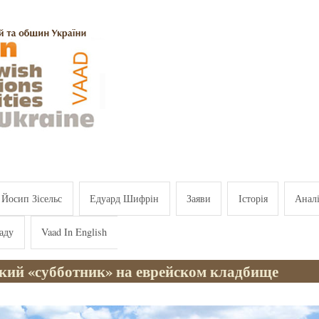
Йосип Зісельс
Едуард Шифрін
Заяви
Історія
Анал
аду
Vaad In English
кий «субботник» на еврейском кладбище