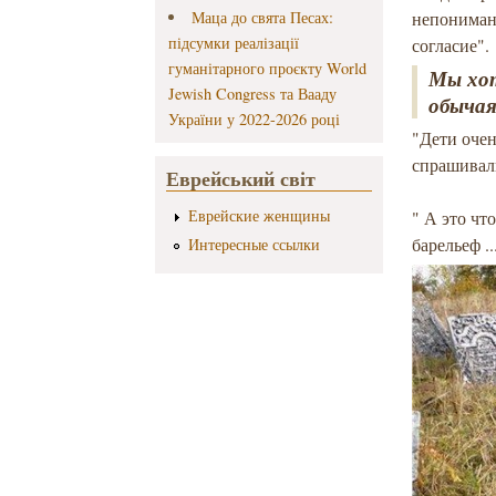
Маца до свята Песах:
непонимани
підсумки реалізації
согласие".
гуманітарного проєкту World
Мы хот
Jewish Congress та Вааду
обычая
України у 2022-2026 році
"Дети очен
спрашивал
Еврейський світ
Еврейские женщины
" А это чт
барельеф ..
Интересные ссылки