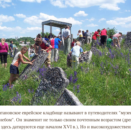
тановское еврейское кладбище называют в путеводителях "музе
небом". Он знаменит не только своим почтенным возрастом (др
 здесь датируются еще началом XVI в.), Но и высокохудожестве