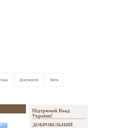
ітика
Документи
Звіти
Підтримай Ваад
України!
ДОБРОВІЛЬНИЙ