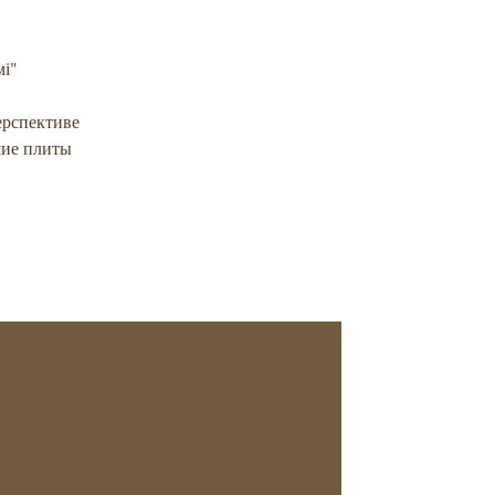
мі"
ерспективе
шие плиты