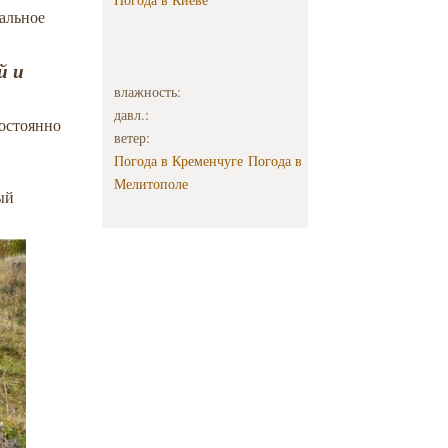
нальное
й и
влажность:
давл.:
постоянно
ветер:
Погода в Кременчуге
Погода в
Мелитополе
ный