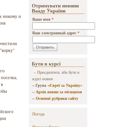
Отримувати новини
Вааду України
к никому и
Ваше имя
*
еев
Ваш электронный адрес
*
очистили
 "корку"
Бути в курсі
ого
–
Пр
иєднатися, аби бути в
 поселка,
курсі новин
 в
– Група
«Євреї за Україну»
тобы
–
Архів новин за місяцями
–
Основні рубрики сайту
ейского
Погода
ции
Погода в
Киеве