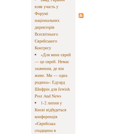
взяв участь у
Форумі
національних
директорів
Всесвітнього
Єврейського
Конгресу
«Для мене єврей
— це єврей. Немає
значення, де він
живе. Ми — одна
родина»: Едуард
Шифрін для Jewish
Post And News
1-2 липня у
Києві відбудеться
конференція
«Єврейська
спадщина в