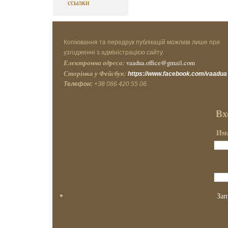
ссылки
Копіювання та передрук публікацій можливі лише при
узгодженні з адміністрацією сайту.
Електронна адреса:
vaadua.office@gmail.com
Сторінка у Фейсбук:
https://www.facebook.com/vaadua
Телефон:
+38 066 420 55 06.
Вх
Имя
Зап