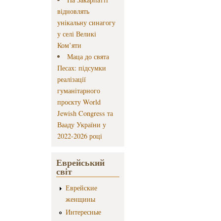
відновлять
унікальну синагогу
у селі Великі
Ком’яти
Маца до свята
Песах: підсумки
реалізації
гуманітарного
проєкту World
Jewish Congress та
Вааду України у
2022-2026 році
Еврейський
світ
Еврейские
женщины
Интересные