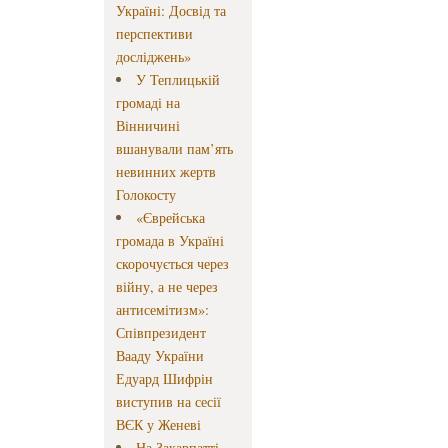
Україні: Досвід та
перспективи
досліджень»
У Теплицькій
громаді на
Вінничині
вшанували пам’ять
невинних жертв
Голокосту
«Єврейська
громада в Україні
скорочується через
війну, а не через
антисемітизм»:
Співпрезидент
Вааду України
Едуард Шифрін
виступив на сесії
ВЄК у Женеві
На Закарпатті