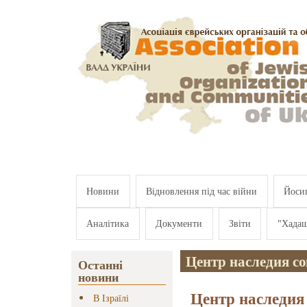
Перейти к основному содержанию
Новини
Відновлення під час війни
Йосип
Аналітика
Документи
Звіти
"Хада
Центр наследия со
Останні
новини
Центр наследия 
В Ізраїлі