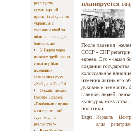
планируется соз
реалізують
гуманітарний
проєкт із лікування
українців з
травмами очей та
обличчя внаслідок
бойових дій
После падения "желез
У Гадячі через
СССР - СНГ репатрии
пожежу зруйновано
евреев. Это - самая 
синагогу біля
создания государства
поховання
колоссальное влияни
засновника руху
изменив жизнь его об
«Хабад» в Україні
духовные ценности, б
Онлайн-лекція
главное, людей, оказ
Йосифа Зісельса
культуры, искусства,
«Глобальний право-
политики.
консервативний
Tags:
Израиль
Центр
зсув: міф чи
алия
репатриа
реальність?»
Ваад України