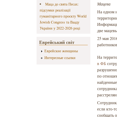
Мацева
Маца до свята Песах:
підсумки реалізації
На одном и
гуманітарного проєкту World
территории
Jewish Congress та Вааду
Информаци
України у 2022-2026 році
две мацевы
25 мая 20
Еврейський світ
работников
Еврейские женщины
На террит
Интересные ссылки
в ФБ
сотр
разрушения
по отноше
найденные
сотрудник
расстрелян
Сотрудник
если кто-т
сообщать о