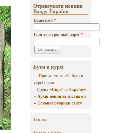
Отримувати новини
Вааду України
Ваше имя
*
Ваш электронный адрес
*
Бути в курсі
–
Пр
иєднатися, аби бути в
курсі новин
– Група
«Євреї за Україну»
–
Архів новин за місяцями
–
Основні рубрики сайту
Погода
Погода в
Киеве