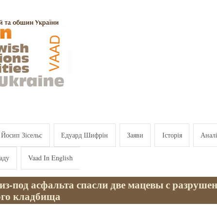
Йосип Зісельс
Едуард Шифрін
Заяви
Історія
Анал
аду
Vaad In English
из-под асфальта спасли две мацевы с разруше
ого кладбища