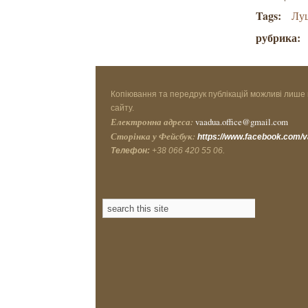
Tags:
Лу
рубрика:
Копіювання та передрук публікацій можливі лише 
сайту.
Електронна адреса:
vaadua.office@gmail.com
Сторінка у Фейсбук:
https://www.facebook.com/
Телефон:
+38 066 420 55 06.