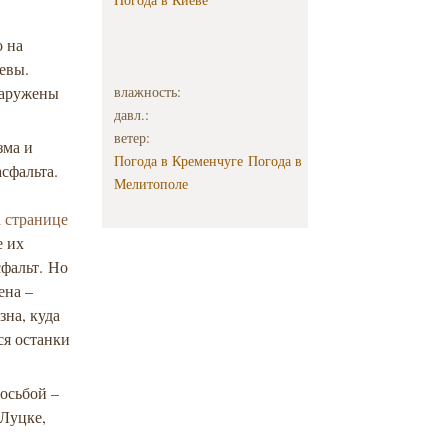
о на
евы.
наружены
влажность:
давл.:
ветер:
зма и
Погода в Кременчуге
Погода в
сфальта.
Мелитополе
 странице
е их
сфальт. Но
ена –
на, куда
ся останки
осьбой –
 Луцке,