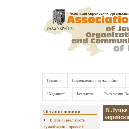
Перейти к основному содержанию
Новини
Відновлення під час війни
"Хадашот"
Контакти
Эксклюзив Ва
В Луцке 
Останні новини
еврейск
В Ізраїлі реалізують
гуманітарний проєкт із