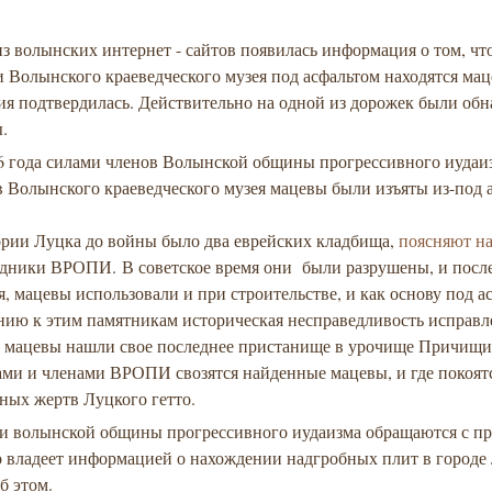
з волынских интернет - сайтов появилась информация о том, чт
 Волынского краеведческого музея под асфальтом находятся мац
я подтвердилась. Действительно на одной из дорожек были об
.
16 года силами членов Волынской общины прогрессивного иудаи
 Волынского краеведческого музея мацевы были изъяты из-под а
ории Луцка до войны было два еврейских кладбища,
поясняют на
удники
ВРОПИ
. В советское время они были разрушены, и посл
, мацевы использовали и при строительстве, и как основу под а
нию к этим памятникам историческая несправедливость исправл
 мацевы нашли свое последнее пристанище в урочище Причищиз
ами и членами ВРОПИ свозятся найденные мацевы, и где покоят
ных жертв Луцкого гетто.
и волынской общины прогрессивного иудаизма обращаются с пр
о владеет информацией о нахождении надгробных плит в городе
б этом.