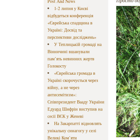
Просто д
Post And News
1-2 липня у Києві
відбудеться конференція
«Єврейська спадщина в
Україні: Досвід та
перспективи досліджень»
У Теплицькій громаді на
Вінничині вшанували
пам’ять невинних жертв
Голокосту
«Єврейська громада в
Україні скорочується через
війну, а не через
антисемітизм»:
Співпрезидент Вааду України
Едуард Шифрін виступив на
сесії ВЄК у Женеві
На Закарпатті відновлять
унікальну синагогу у селі
Великі Ком’яти