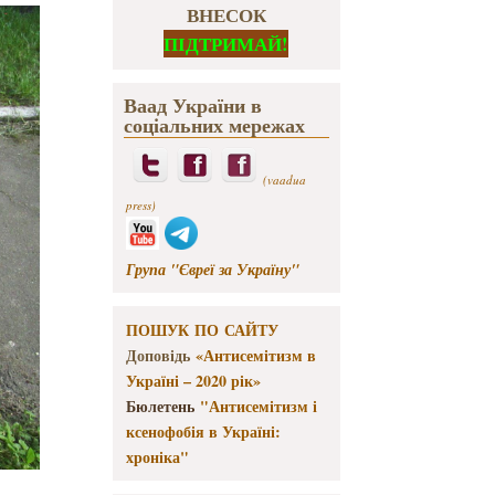
ВНЕСОК
ПІДТРИМАЙ!
Ваад України в
соціальних мережах
(vaadua
press)
Група "Євреї за Україну"
ПОШУК ПО САЙТУ
Доповідь
«Антисемітизм в
Україні – 2020 рік»
Бюлетень
"Антисемітизм і
ксенофобія в Україні:
хроніка"