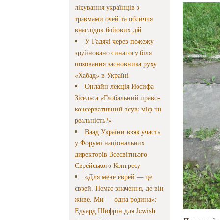
лікування українців з
травмами очей та обличчя
внаслідок бойових дій
У Гадячі через пожежу
зруйновано синагогу біля
поховання засновника руху
«Хабад» в Україні
Онлайн-лекція Йосифа
Зісельса «Глобальний право-
консервативний зсув: міф чи
реальність?»
Ваад України взяв участь
у Форумі національних
директорів Всесвітнього
Єврейського Конгресу
«Для мене єврей — це
єврей. Немає значення, де він
живе. Ми — одна родина»:
Едуард Шифрін для Jewish