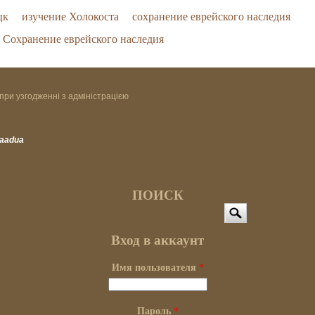
цк
изучение Холокоста
сохранение еврейского наследия
Сохранение еврейского наследия
при узгодженні з адміністрацією
vaadua
ПОИСК
Поиск
Вход в аккаунт
Имя пользователя
*
Пароль
*