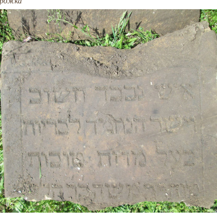
орожка