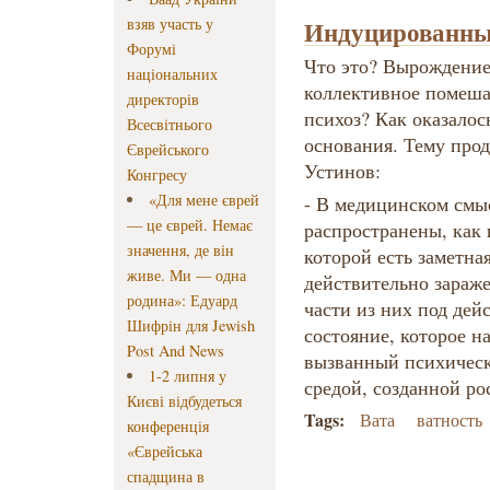
взяв участь у
Индуцированные
Форумі
Что это? Вырождение
національних
коллективное помеша
директорів
психоз? Как оказалос
Всесвітнього
основания. Тему про
Єврейського
Устинов:
Конгресу
«Для мене єврей
- В медицинском смы
— це єврей. Немає
распространены, как 
значення, де він
которой есть заметна
живе. Ми — одна
действительно зараж
родина»: Едуард
части из них под дей
Шифрін для Jewish
состояние, которое н
Post And News
вызванный психичес
1-2 липня у
средой, созданной 
Києві відбудеться
Tags:
Вата
ватность
конференція
«Єврейська
спадщина в