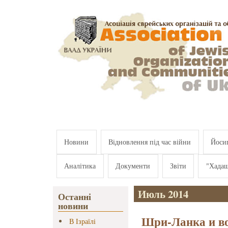
Перейти к основному содержанию
Новини
Відновлення під час війни
Йосип
Аналітика
Документи
Звіти
"Хада
Июль 2014
Останні
новини
Шри-Ланка и во
В Ізраїлі