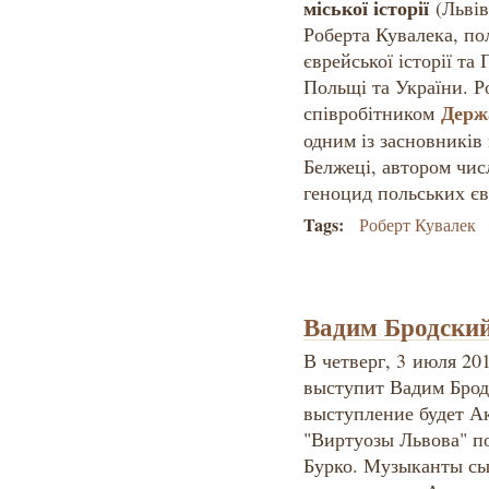
міської історії
(Львів
Роберта Кувалека, по
єврейської історії та 
Польщі та України. Р
Держ
співробітником
одним із засновників
Белжеці, автором чис
геноцид польських єв
Tags:
Роберт Кувалек
Вадим Бродский
В четверг, 3 июля 201
выступит Вадим Брод
выступление будет А
"Виртуозы Львова" п
Бурко. Музыканты сыг