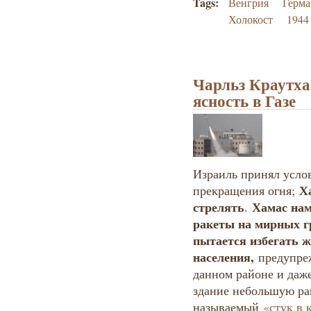
Tags:
Венгрия
Герма
Холокост
1944
Чарльз Краутх
ясность в Газе
Израиль принял усло
Ха
прекращения огня;
стрелять
Хамас нам
.
ракеты на мирных г
пытается избегать ж
населения,
предупреж
данном районе и даж
здание небольшую рак
называемый
«стук в