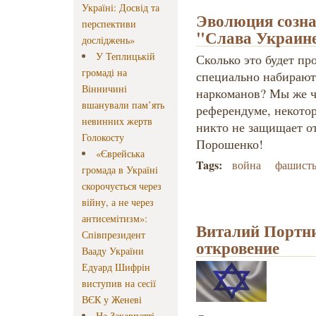
Україні: Досвід та
Эволюция созна
перспективи
"Слава Украин
досліджень»
У Теплицькій
Сколько это будет пр
громаді на
специально набирают
Вінничині
наркоманов? Мы же ч
вшанували пам’ять
референдуме, некотор
невинних жертв
никто не защищает от
Голокосту
Порошенко!
«Єврейська
Tags:
война
фашист
громада в Україні
скорочується через
війну, а не через
антисемітизм»:
Виталий Портни
Співпрезидент
откровение
Вааду України
Едуард Шифрін
виступив на сесії
ВЄК у Женеві
На Закарпатті