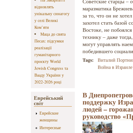
Советские старцы – о
відновлять
маразматика Брежнев
унікальну синагогу
за то, что он не хоте
у селі Великі
захотел стать базой 
Ком’яти
Востоке, не побоялс
Маца до свята
технику – даже тогда
Песах: підсумки
могут управлять наем
реалізації
победившего социали
гуманітарного
Tags:
Виталий Портни
проєкту World
Война в Израиле
Jewish Congress та
Вааду України у
2022-2026 році
В Днепропетров
Еврейський
поддержку Изра
світ
людей – горожа
Еврейские
руководство «П
женщины
Интересные