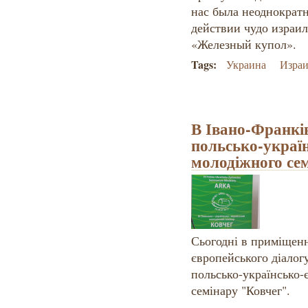
нас была неоднократ
действии чудо израи
«Железный купол».
Tags:
Украина
Израи
В Івано-Франкі
польсько-украї
молодіжного се
Сьогодні в приміщенн
європейського діалогу
польсько-українсько-
семінару "Ковчег".