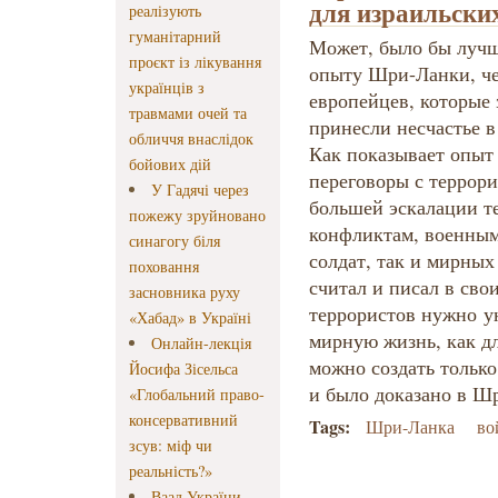
для израильски
реалізують
гуманітарний
Может, было бы лучш
проєкт із лікування
опыту Шри-Ланки, че
українців з
европейцев, которые 
травмами очей та
принесли несчастье в
обличчя внаслідок
Как показывает опыт
бойових дій
переговоры с террор
У Гадячі через
большей эскалации т
пожежу зруйновано
конфликтам, военным 
синагогу біля
солдат, так и мирных
поховання
считал и писал в сво
засновника руху
террористов нужно у
«Хабад» в Україні
мирную жизнь, как дл
Онлайн-лекція
можно создать только
Йосифа Зісельса
и было доказано в 
«Глобальний право-
консервативний
Tags:
Шри-Ланка
во
зсув: міф чи
реальність?»
Ваад України