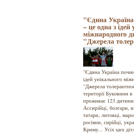
"Єдина Україна
– це одна з ідей
міжнародного д
"Джерела толер
"Єдина Україна почина
ідей унікального між
"Джерела толерантност
території Буковини в 
проживає 123 дитини 
Ассирійці, болгари, в
татари, литовці, маро
росіяни, сирійці, укр
Криму... Усіх цих діт