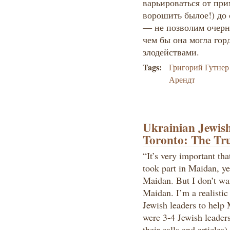
варьироваться от при
ворошить былое!) до
— не позволим очерн
чем бы она могла горд
злодействами.
Tags:
Григорий Гутнер
Арендт
Ukrainian Jewish
Toronto: The Tr
“It’s very important th
took part in Maidan, ye
Maidan. But I don’t wan
Maidan. I’m a realistic 
Jewish leaders to help 
were 3-4 Jewish leader
their calls and articles