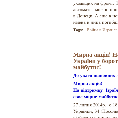
уходящих на фронт. Т
автоматы, можно поня
в Донецк. А еще в н
имена и лица погибш
Tags:
Война в Израиле
Мирна акція! Н
України у борот
майбутнє!
До уваги шановних 
Мирна акція!
На підтримку Ізраїл
своє мирне майбутнє
27 липня 2014р. о 18
Українки, 34 (Посольс
відбудеться мирна акц