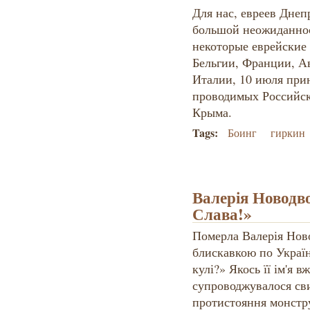
Для нас, евреев Днеп
большой неожиданност
некоторые еврейские 
Бельгии, Франции, А
Италии, 10 июля при
проводимых Российск
Крыма.
Tags:
Боинг
гиркин
Валерія Новодв
Слава!»
Померла Валерія Ново
блискавкою по Україні
кулі?» Якось її ім'я в
супроводжувалося сви
протистояння монстру