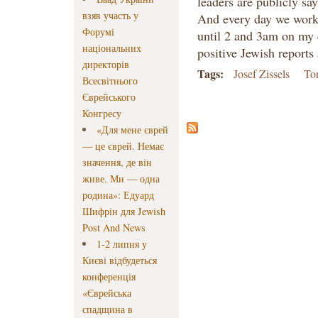
leaders are publicly say
взяв участь у
And every day we worked
Форумі
until 2 and 3am on my
національних
positive Jewish report
директорів
Tags:
Josef Zissels
To
Всесвітнього
Єврейського
Конгресу
«Для мене єврей
— це єврей. Немає
значення, де він
живе. Ми — одна
родина»: Едуард
Шифрін для Jewish
Post And News
1-2 липня у
Києві відбудеться
конференція
«Єврейська
спадщина в