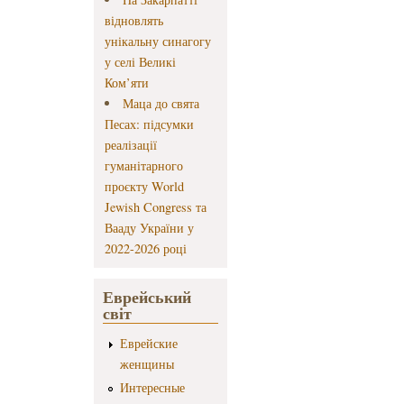
відновлять
унікальну синагогу
у селі Великі
Ком’яти
Маца до свята
Песах: підсумки
реалізації
гуманітарного
проєкту World
Jewish Congress та
Вааду України у
2022-2026 році
Еврейський
світ
Еврейские
женщины
Интересные