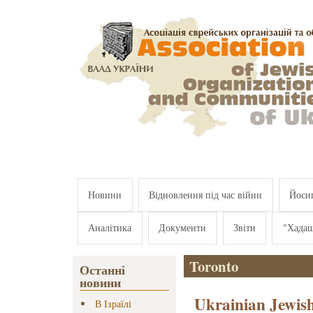
Перейти к основному содержанию
Новини
Відновлення під час війни
Йосип
Аналітика
Документи
Звіти
"Хада
Toronto
Останні
новини
Ukrainian Jewish
В Ізраїлі