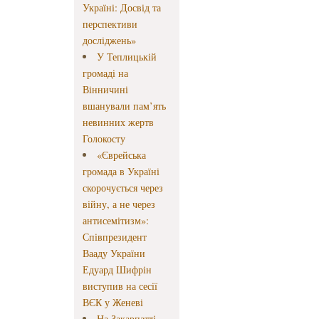
Україні: Досвід та
перспективи
досліджень»
У Теплицькій
громаді на
Вінничині
вшанували пам’ять
невинних жертв
Голокосту
«Єврейська
громада в Україні
скорочується через
війну, а не через
антисемітизм»:
Співпрезидент
Вааду України
Едуард Шифрін
виступив на сесії
ВЄК у Женеві
На Закарпатті