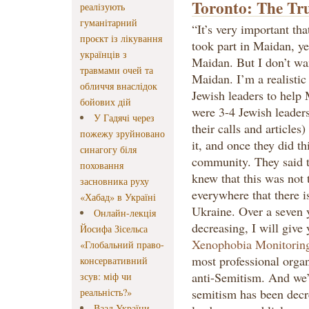
Toronto: The Tr
реалізують
гуманітарний
“It’s very important th
проєкт із лікування
took part in Maidan, ye
українців з
Maidan. But I don’t wan
травмами очей та
Maidan. I’m a realistic 
обличчя внаслідок
Jewish leaders to help 
бойових дій
were 3-4 Jewish leader
У Гадячі через
their calls and articles
пожежу зруйновано
it, and once they did th
синагогу біля
community. They said t
поховання
knew that this was not 
засновника руху
everywhere that there i
«Хабад» в Україні
Ukraine. Over a seven y
Онлайн-лекція
decreasing, I will give 
Йосифа Зісельса
Xenophobia Monitorin
«Глобальний право-
most professional organ
консервативний
anti-Semitism. And we’v
зсув: міф чи
реальність?»
semitism has been decr
Ваад України