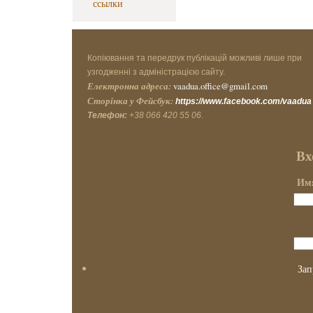
ссылки
Копіювання та передрук публікацій можливі лише при
узгодженні з адміністрацією сайту.
Електронна адреса:
vaadua.office@gmail.com
Сторінка у Фейсбук:
https://www.facebook.com/vaadua
Телефон:
+38 066 420 55 06.
Вх
Имя
Зап