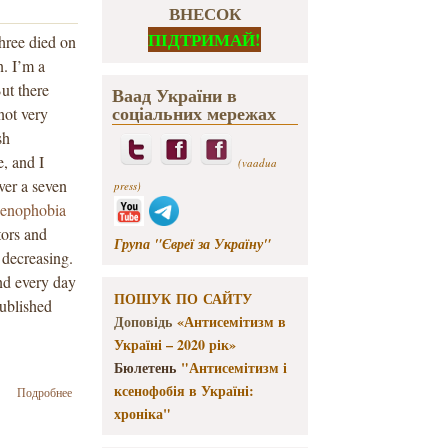
ВНЕСОК
ПІДТРИМАЙ!
Three died on
n. I’m a
But there
Ваад України в
соціальних мережах
not very
sh
, and I
(vaadua
ver a seven
press)
enophobia
tors and
Група "Євреї за Україну"
 decreasing.
And every day
ПОШУК ПО САЙТУ
published
Доповідь
«Антисемітизм в
Україні – 2020 рік»
Бюлетень
"Антисемітизм і
ксенофобія в Україні:
о
Подробнее
Ukrainian
хроніка"
Jewish
Leader