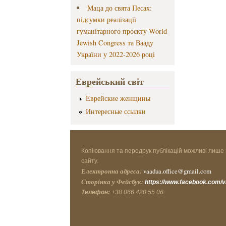
Маца до свята Песах:
підсумки реалізації
гуманітарного проєкту World
Jewish Congress та Вааду
України у 2022-2026 році
Еврейський світ
Еврейские женщины
Интересные ссылки
Копіювання та передрук публікацій можливі лише 
сайту.
Електронна адреса:
vaadua.office@gmail.com
Сторінка у Фейсбук:
https://www.facebook.com/
Телефон:
+38 066 420 55 06.