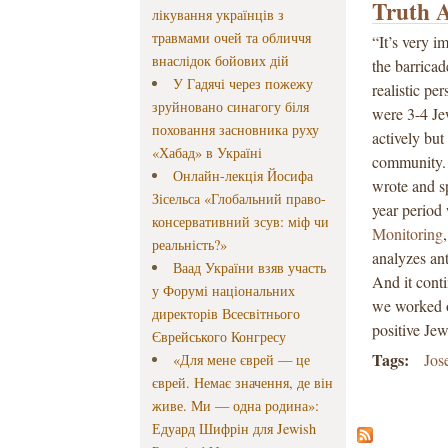
Truth 
лікування українців з
травмами очей та обличчя
“It’s very i
внаслідок бойових дій
the barrica
У Гадячі через пожежу
realistic pe
зруйновано синагогу біля
were 3-4 Je
поховання засновника руху
actively but
«Хабад» в Україні
community. 
Онлайн-лекція Йосифа
wrote and s
Зісельса «Глобальний право-
year period 
консервативний зсув: міф чи
Monitoring
реальність?»
analyzes an
Ваад України взяв участь
And it conti
у Форумі національних
we worked o
директорів Всесвітнього
positive Je
Єврейського Конгресу
Tags:
Jos
«Для мене єврей — це
єврей. Немає значення, де він
живе. Ми — одна родина»:
Едуард Шифрін для Jewish