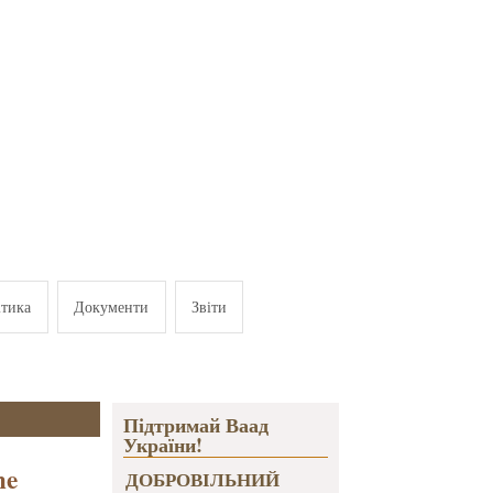
ітика
Документи
Звіти
Підтримай Ваад
України!
he
ДОБРОВІЛЬНИЙ