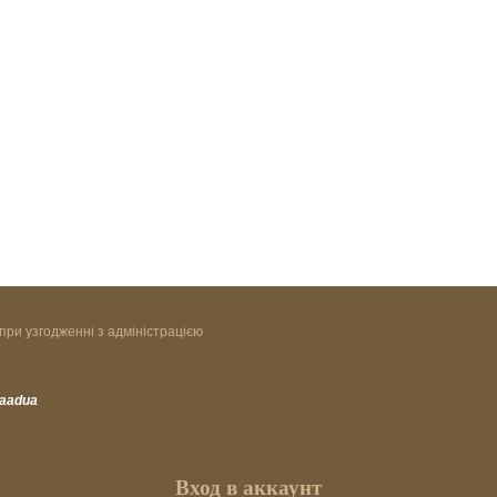
при узгодженні з адміністрацією
vaadua
Вход в аккаунт