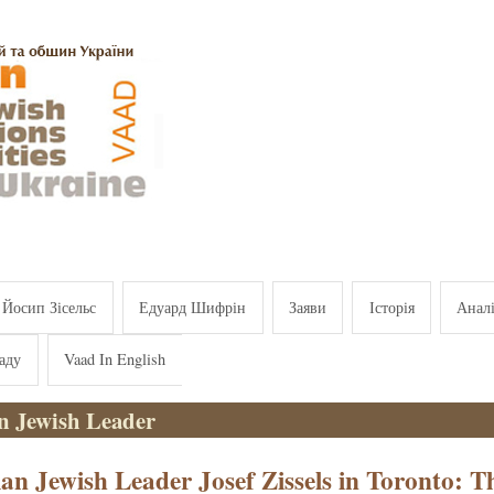
Йосип Зісельс
Едуард Шифрін
Заяви
Історія
Анал
аду
Vaad In English
n Jewish Leader
an Jewish Leader Josef Zissels in Toronto: T