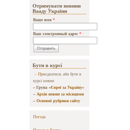
Josef
Отримувати новини
Zissels in
Вааду України
Toronto:
Ваше имя
*
The Truth
About
Ukraine
Ваш электронный адрес
*
Бути в курсі
–
Пр
иєднатися, аби бути в
курсі новин
– Група
«Євреї за Україну»
–
Архів новин за місяцями
–
Основні рубрики сайту
Погода
Погода в
Киеве