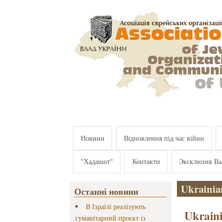
Перейти к основному содержанию
Новини
Відновлення під час війни
"Хадашот"
Контакти
Эксклюзив Ва
Ukrainia
Останні новини
В Ізраїлі реалізують
Ukraini
гуманітарний проєкт із