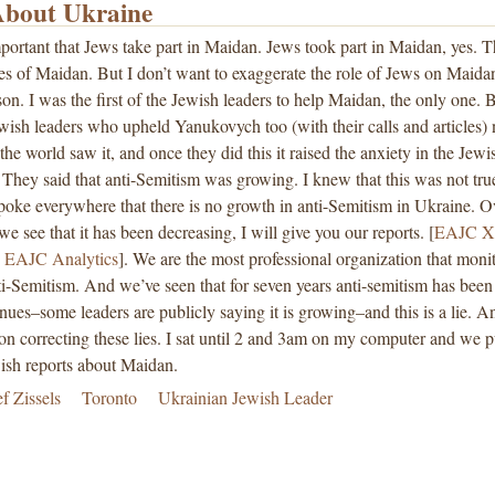
About Ukraine
mportant that Jews take part in Maidan. Jews took part in Maidan, yes. 
des of Maidan. But I don’t want to exaggerate the role of Jews on Maida
rson. I was the first of the Jewish leaders to help Maidan, the only one. 
wish leaders who upheld Yanukovych too (with their calls and articles) 
 the world saw it, and once they did this it raised the anxiety in the Jewi
They said that anti-Semitism was growing. I knew that this was not true
poke everywhere that there is no growth in anti-Semitism in Ukraine. O
we see that it has been decreasing, I will give you our reports. [
EAJC X
,
EAJC Analytics
]. We are the most professional organization that moni
ti-Semitism. And we’ve seen that for seven years anti-semitism has been
nues–some leaders are publicly saying it is growing–and this is a lie. 
n correcting these lies. I sat until 2 and 3am on my computer and we 
wish reports about Maidan.
ef Zissels
Toronto
Ukrainian Jewish Leader