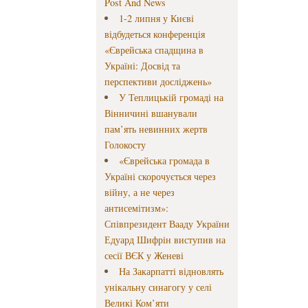
Post And News
1-2 липня у Києві
відбудеться конференція
«Єврейська спадщина в
Україні: Досвід та
перспективи досліджень»
У Теплицькій громаді на
Вінничині вшанували
пам’ять невинних жертв
Голокосту
«Єврейська громада в
Україні скорочується через
війну, а не через
антисемітизм»:
Співпрезидент Вааду України
Едуард Шифрін виступив на
сесії ВЄК у Женеві
На Закарпатті відновлять
унікальну синагогу у селі
Великі Ком’яти