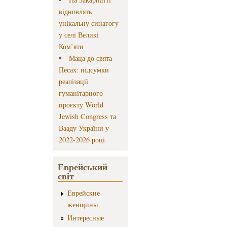
відновлять
унікальну синагогу
у селі Великі
Ком’яти
Маца до свята
Песах: підсумки
реалізації
гуманітарного
проєкту World
Jewish Congress та
Вааду України у
2022-2026 році
Еврейський
світ
Еврейские
женщины
Интересные