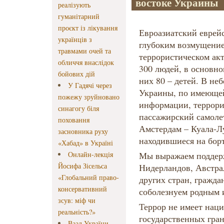
востоке Украины
реалізують
гуманітарний
проєкт із лікування
Евроазиатский еврейс
українців з
глубоким возмущение
травмами очей та
террористическом ак
обличчя внаслідок
300 людей, в основно
бойових дій
них 80 – детей. В не
У Гадячі через
Украины, по имеюще
пожежу зруйновано
информации, террори
синагогу біля
пассажирский самоле
поховання
Амстердам – Куала-Л
засновника руху
находившиеся на борт
«Хабад» в Україні
Онлайн-лекція
Мы выражаем поддерж
Йосифа Зісельса
Нидерландов, Австра
«Глобальний право-
других стран, гражда
консервативний
соболезнуем родным 
зсув: міф чи
Террор не имеет наци
реальність?»
государственных гран
Ваад України