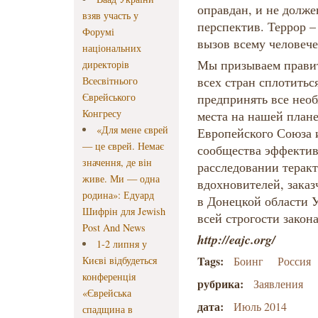
оправдан, и не долж
взяв участь у
перспектив. Террор –
Форумі
вызов всему человече
національних
Мы призываем правит
директорів
всех стран сплотитьс
Всесвітнього
Єврейського
предпринять все необ
Конгресу
места на нашей план
«Для мене єврей
Европейского Союза 
— це єврей. Немає
сообщества эффектив
значення, де він
расследовании теракт
живе. Ми — одна
вдохновителей, заказ
родина»: Едуард
в Донецкой области 
Шифрін для Jewish
всей строгости закон
Post And News
http://eajc.org/
1-2 липня у
Tags:
Києві відбудеться
Боинг
Россия
конференція
рубрика:
Заявления
«Єврейська
дата:
Июль 2014
спадщина в