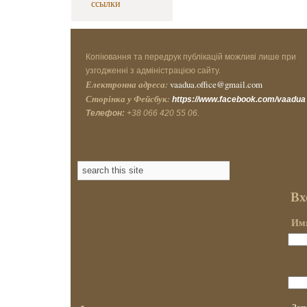
ссылки
Копіювання та передрук публікацій можливі лише при
узгодженні з адміністрацією сайту.
Електронна адреса:
vaadua.office@gmail.com
Сторінка у Фейсбук:
https://www.facebook.com/vaadua
Телефон:
+38 066 420 55 06.
Вх
Имя