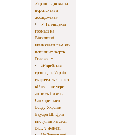
Україні: Досвід та
перспективи
досліджень»
У Теплицькій
громаді на
Вінничині
вшанували пам’ять
невинних жертв
Голокосту
«Єврейська
громада в Україні
скорочується через
війну, а не через
антисемітизм»:
Співпрезидент
Вааду України
Едуард Шифрін
виступив на сесії
ВЄК у Женеві
На Закарпатті