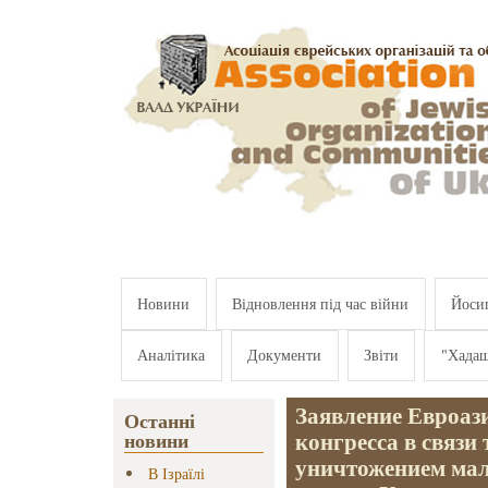
Перейти к основному содержанию
Новини
Відновлення під час війни
Йосип
Аналітика
Документи
Звіти
"Хада
Заявление Евроази
Останні
конгресса в связи
новини
уничтожением мал
В Ізраїлі