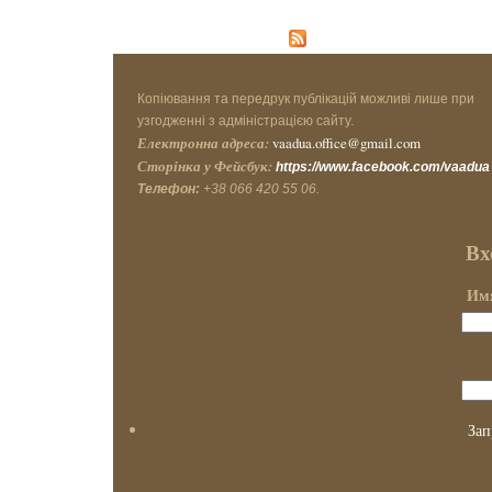
Копіювання та передрук публікацій можливі лише при
узгодженні з адміністрацією сайту.
Електронна адреса:
vaadua.office@gmail.com
Сторінка у Фейсбук:
https://www.facebook.com/vaadua
Телефон:
+38 066 420 55 06.
Вх
Имя
Зап