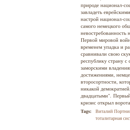
природе национал-со
завладеть еврейскими
настрой национал-со
самого немецкого об
невостребованность 
Первой мировой войн
временем упадка и ра
сравнивали свою ску
республику страну с
заморскими владения
достижениями, немц
второсортности, кото
никакой демократией
двадцатыми". Первый
кризис открыл ворота
Tags:
Виталий Портни
тоталитарная си