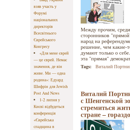
взяв участь у
Форумі
національних
директорів
Между прочим, среди
Всесвітнього
сторонников "прямой
Єврейського
народ на референдуме
решение, чем какие-т
Конгресу
думают только о себе
«Для мене єврей
эта "прямая" демокра
— це єврей. Немає
Tags:
Виталий Портни
значення, де він
живе. Ми — одна
родина»: Едуард
Шифрін для Jewish
Виталий Портни
Post And News
с Шенгенской зо
1-2 липня у
стремиться жит
Києві відбудеться
стране – горазд
конференція
«Єврейська
спадщина в