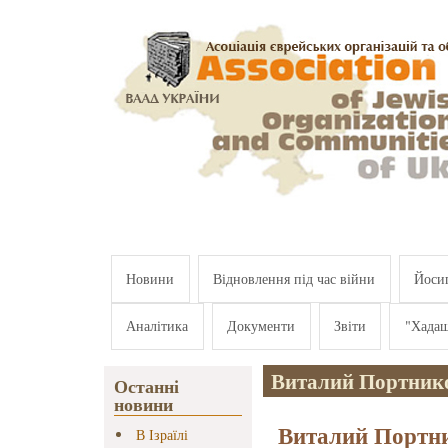
Перейти к основному содержанию
Новини
Відновлення під час війни
Йосип
Аналітика
Документи
Звіти
"Хада
Виталий Портник
Останні
новини
Виталий Портни
В Ізраїлі