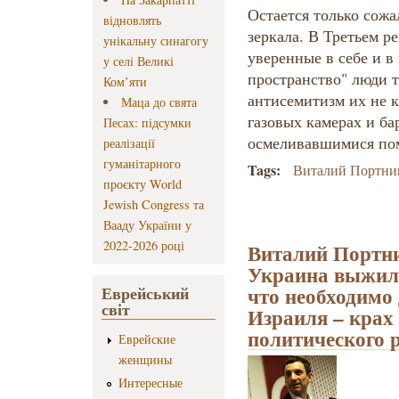
Остается только сожа
відновлять
зеркала. В Третьем р
унікальну синагогу
уверенные в себе и в
у селі Великі
пространство" люди т
Ком’яти
антисемитизм их не к
Маца до свята
газовых камерах и ба
Песах: підсумки
осмеливавшимися пом
реалізації
гуманітарного
Tags:
Виталий Портни
проєкту World
Jewish Congress та
Вааду України у
2022-2026 році
Виталий Портни
Украина выжила
что необходимо
Еврейський
світ
Израиля – крах
политического 
Еврейские
женщины
Интересные