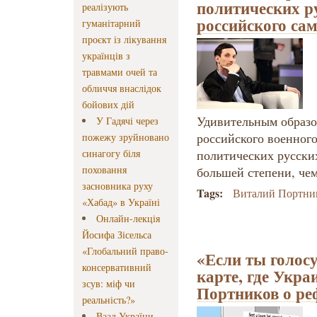
политических ру
реалізують
российского са
гуманітарний
проєкт із лікування
українців з
травмами очей та
обличчя внаслідок
бойових дій
Удивительным образо
У Гадячі через
российского военного
пожежу зруйновано
синагогу біля
политических русски
поховання
большей степени, чем
засновника руху
Tags:
Виталий Портни
«Хабад» в Україні
Онлайн-лекція
Йосифа Зісельса
«Глобальний право-
«Если ты голос
консервативний
карте, где Укра
зсув: міф чи
Портников о ре
реальність?»
Ваад України