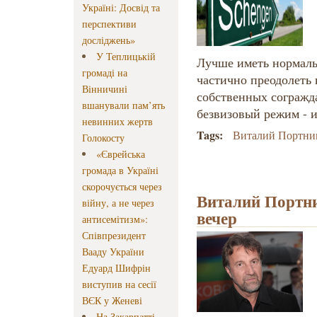
Україні: Досвід та
перспективи
досліджень»
У Теплицькій
Лучше иметь нормальн
громаді на
частично преодолеть
Вінничині
собственных согражда
вшанували пам’ять
безвизовый режим - и
невинних жертв
Tags:
Виталий Портни
Голокосту
«Єврейська
громада в Україні
скорочується через
Виталий Портн
війну, а не через
вечер
антисемітизм»:
Співпрезидент
Вааду України
Едуард Шифрін
виступив на сесії
ВЄК у Женеві
На Закарпатті