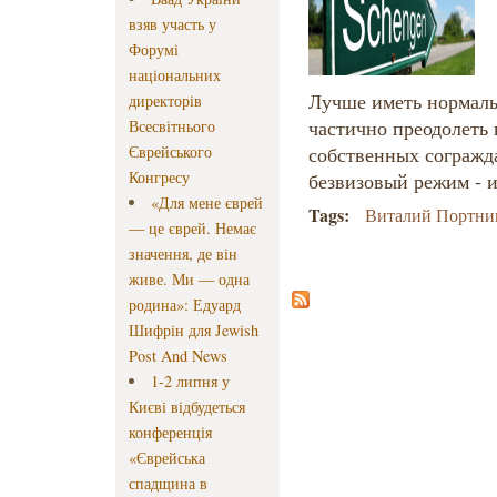
взяв участь у
Форумі
національних
Лучше иметь нормальн
директорів
частично преодолеть
Всесвітнього
Єврейського
собственных согражда
Конгресу
безвизовый режим - и
«Для мене єврей
Tags:
Виталий Портни
— це єврей. Немає
значення, де він
живе. Ми — одна
родина»: Едуард
Шифрін для Jewish
Post And News
1-2 липня у
Києві відбудеться
конференція
«Єврейська
спадщина в