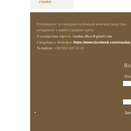
ссылки
Копіювання та передрук публікацій можливі лише при
узгодженні з адміністрацією сайту.
Електронна адреса:
vaadua.office@gmail.com
Сторінка у Фейсбук:
https://www.facebook.com/vaadua
Телефон:
+38 066 420 55 06.
Вх
Имя
Зап