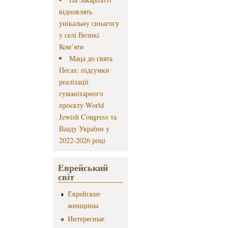
відновлять
унікальну синагогу
у селі Великі
Ком’яти
Маца до свята
Песах: підсумки
реалізації
гуманітарного
проєкту World
Jewish Congress та
Вааду України у
2022-2026 році
Еврейський
світ
Еврейские
женщины
Интересные