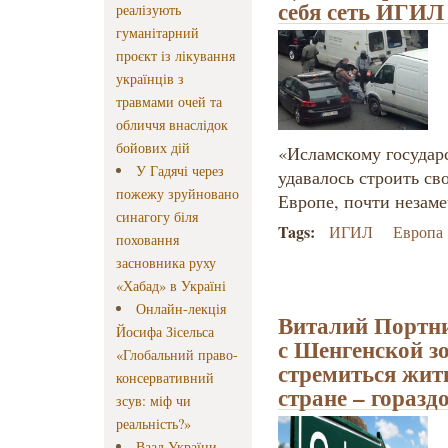
себя сеть ИГИЛ
реалізують
гуманітарний
проєкт із лікування
українців з
травмами очей та
обличчя внаслідок
бойових дій
«Исламскому государ
У Гадячі через
удавалось строить св
пожежу зруйновано
Европе, почти незам
синагогу біля
Tags:
ИГИЛ
Европа
поховання
засновника руху
«Хабад» в Україні
Онлайн-лекція
Виталий Портни
Йосифа Зісельса
с Шенгенской зо
«Глобальний право-
стремиться жит
консервативний
стране – горазд
зсув: міф чи
реальність?»
Ваад України