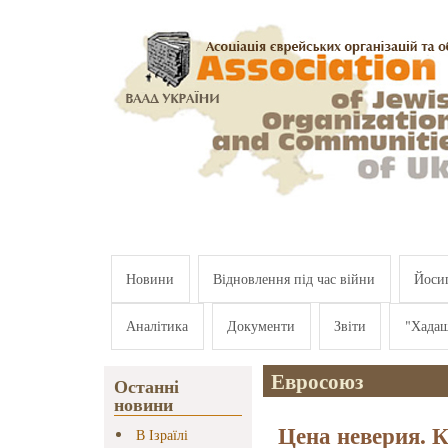
Перейти к основному содержанию
Новини
Відновлення під час війни
Йосип
Аналітика
Документи
Звіти
"Хада
Евросоюз
Останні
новини
Цена неверия. 
В Ізраїлі