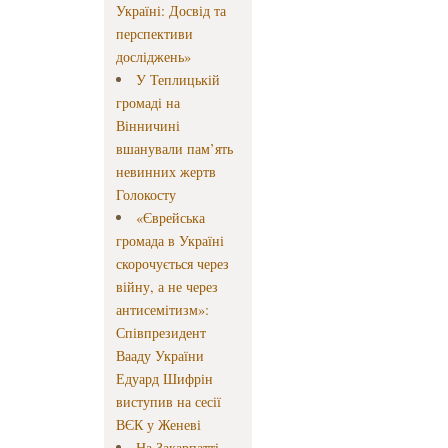
Україні: Досвід та
перспективи
досліджень»
У Теплицькій
громаді на
Вінничині
вшанували пам’ять
невинних жертв
Голокосту
«Єврейська
громада в Україні
скорочується через
війну, а не через
антисемітизм»:
Співпрезидент
Вааду України
Едуард Шифрін
виступив на сесії
ВЄК у Женеві
На Закарпатті