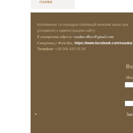
ссылки
Копіювання та передрук публікацій можливі лише при
узгодженні з адміністрацією сайту.
Електронна адреса:
vaadua.office@gmail.com
Сторінка у Фейсбук:
https://www.facebook.com/vaadua
Телефон:
+38 066 420 55 06.
Вх
Имя
Зап