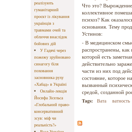
реалізують
Что это? Вырождение
гуманітарний
коллективное помеша
проєкт із лікування
психоз? Как оказалос
українців з
основания. Тему про
травмами очей та
Устинов:
обличчя внаслідок
- В медицинском смы
бойових дій
распространены, как 
У Гадячі через
которой есть заметна
пожежу зруйновано
действительно зараж
синагогу біля
части из них под дей
поховання
состояние, которое н
засновника руху
«Хабад» в Україні
вызванный психичес
Онлайн-лекція
средой, созданной 
Йосифа Зісельса
Tags:
Вата
ватность
«Глобальний право-
консервативний
зсув: міф чи
реальність?»
Ваад України