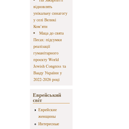
відновлять
унікальну синагогу
у селі Великі
Ком’яти
Маца до свята
Песах: підсумки
реалізації
гуманітарного
проєкту World
Jewish Congress та
Вааду України у
2022-2026 році
Еврейський
світ
Еврейские
женщины
Интересные