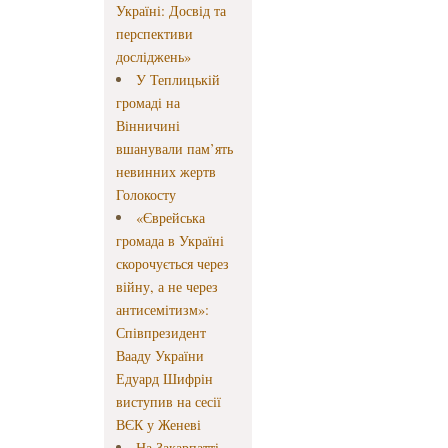
Україні: Досвід та
перспективи
досліджень»
У Теплицькій
громаді на
Вінничині
вшанували пам’ять
невинних жертв
Голокосту
«Єврейська
громада в Україні
скорочується через
війну, а не через
антисемітизм»:
Співпрезидент
Вааду України
Едуард Шифрін
виступив на сесії
ВЄК у Женеві
На Закарпатті