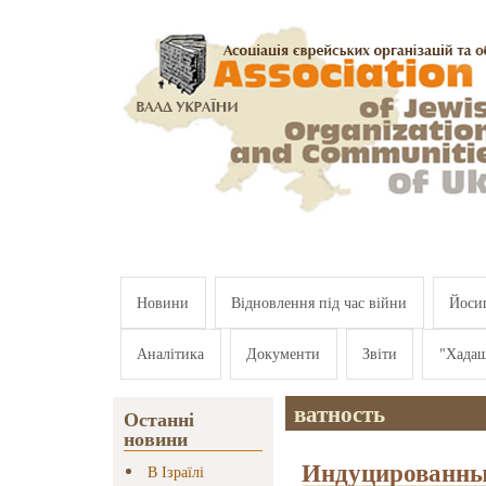
Перейти к основному содержанию
Новини
Відновлення під час війни
Йосип
Аналітика
Документи
Звіти
"Хада
ватность
Останні
новини
Индуцированные
В Ізраїлі