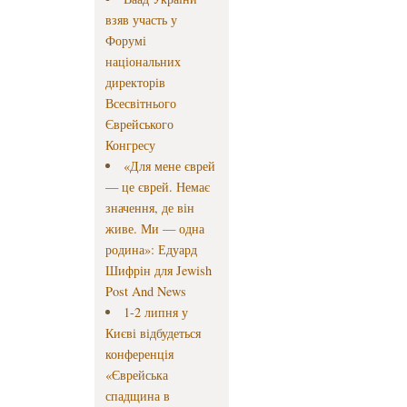
взяв участь у
Форумі
національних
директорів
Всесвітнього
Єврейського
Конгресу
«Для мене єврей
— це єврей. Немає
значення, де він
живе. Ми — одна
родина»: Едуард
Шифрін для Jewish
Post And News
1-2 липня у
Києві відбудеться
конференція
«Єврейська
спадщина в