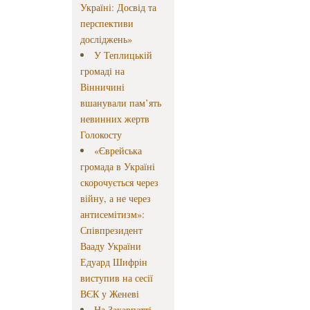
Україні: Досвід та
перспективи
досліджень»
У Теплицькій
громаді на
Вінничині
вшанували пам’ять
невинних жертв
Голокосту
«Єврейська
громада в Україні
скорочується через
війну, а не через
антисемітизм»:
Співпрезидент
Вааду України
Едуард Шифрін
виступив на сесії
ВЄК у Женеві
На Закарпатті