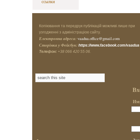
ссылки
Копіювання та передрук публікацій можливі лише при
узгодженні з адміністрацією сайту.
Електронна адреса:
vaadua.office@gmail.com
Сторінка у Фейсбук:
https://www.facebook.com/vaadua
Телефон:
+38 066 420 55 06.
Вх
Имя