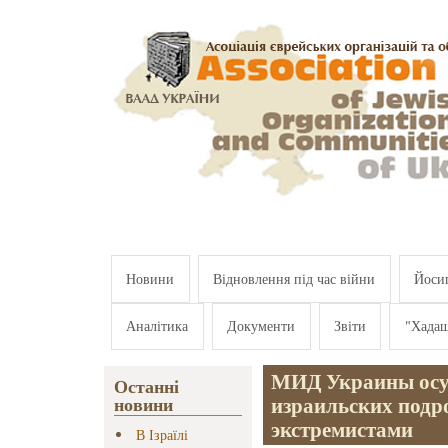
Перейти к основному содержанию
Новини
Відновлення під час війни
Йосип
Аналітика
Документи
Звіти
"Хада
МИД Украины осуд
Останні
израильских подр
новини
экстремистами
В Ізраїлі