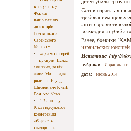
детей убили сразу по
взяв участь у
Сотни израильтян вы
Форумі
требованием провед
національних
антитеррористическо
директорів
возмездия за убийств
Всесвітнього
Ранее, боевики "Х
Єврейського
израильских юношей 
Конгресу
«Для мене єврей
Источник: http://ukr
— це єврей. Немає
рубрика:
Израиль и из
значення, де він
дата:
живе. Ми — одна
июнь 2014
родина»: Едуард
Шифрін для Jewish
Post And News
1-2 липня у
Києві відбудеться
конференція
«Єврейська
спадщина в