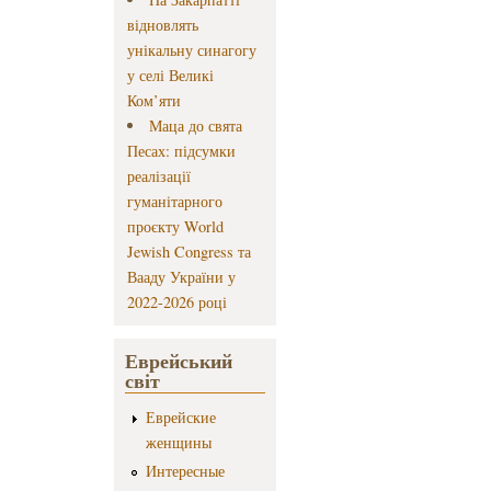
відновлять
унікальну синагогу
у селі Великі
Ком’яти
Маца до свята
Песах: підсумки
реалізації
гуманітарного
проєкту World
Jewish Congress та
Вааду України у
2022-2026 році
Еврейський
світ
Еврейские
женщины
Интересные