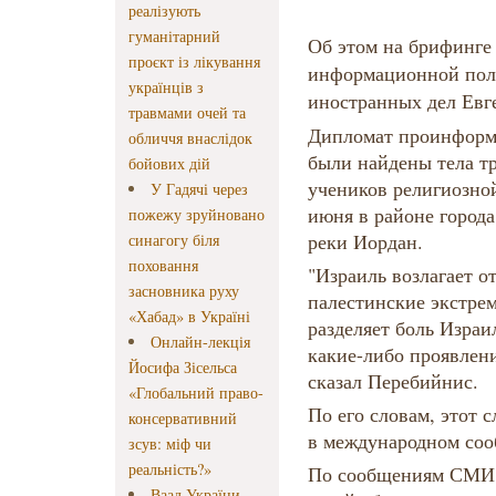
реалізують
гуманітарний
Об этом на брифинге
проєкт із лікування
информационной пол
українців з
иностранных дел Евг
травмами очей та
Дипломат проинформи
обличчя внаслідок
были найдены тела тр
бойових дій
учеников религиозно
У Гадячі через
июня в районе города
пожежу зруйновано
реки Иордан.
синагогу біля
поховання
"Израиль возлагает от
засновника руху
палестинские экстрем
«Хабад» в Україні
разделяет боль Израи
Онлайн-лекція
какие-либо проявлени
Йосифа Зісельса
сказал Перебийнис.
«Глобальний право-
По его словам, этот 
консервативний
в международном соо
зсув: міф чи
реальність?»
По сообщениям СМИ,
Ваад України