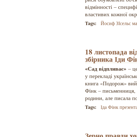
відмінності – специф
властивих кожної окре
Tags:
Йосиф ЗІсельс м
18 листопада ві
збірника Іди Фі
«Сад відпливає»
– це
у перекладі українсь
книга «Подорож» вийш
Фінк – письменниця, 
родини, але писала п
Tags:
Іда Фінк презент
Зерно правди хо