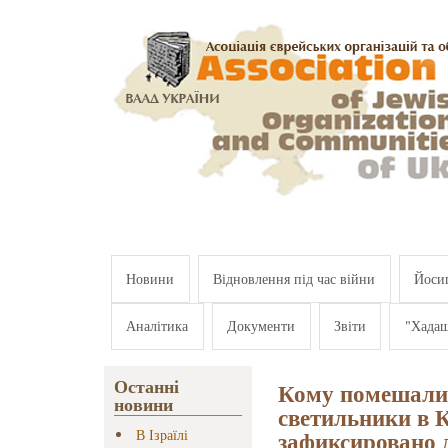
Перейти к основному содержанию
Новини
Відновлення під час війни
Йосип
Аналітика
Документи
Звіти
"Хада
Останні
Кому помешали
новини
светильники в К
зафиксировано 
В Ізраїлі