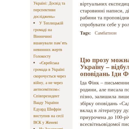
віртуальних експедиц
Україні: Досвід та
перспективи
старовинні написи, д
досліджень»
рабини та проповідни
У Теплицькій
спробувати себе у рол
громаді на
Tags:
Самбатион
Вінничині
вшанували пам’ять
невинних жертв
Голокосту
Цю прозу можна
«Єврейська
Україну – відбу
громада в Україні
оповідань Іди 
скорочується через
Іда Фінк – письменни
війну, а не через
родини, але писала 
антисемітизм»:
пізно, залишила лише
Співпрезидент
Вааду України
збірку оповідань «Сад
Едуард Шифрін
вклад в літературу д
виступив на сесії
приурочена до 100-рі
ВЄК у Женеві
всесвітньовідомої пис
На Закарпатті