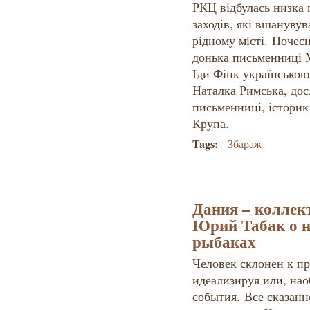
РКЦ відбулась низка 
заходів, які вшанувув
рідному місті. Поче
донька письменниці М
Іди Фінк українською
Наталка Римська, дос
письменниці, історик
Крупа.
Tags:
Збараж
Дания – коллек
Юрий Табак о н
рыбаках
Человек склонен к 
идеализируя или, нао
события. Все сказанн