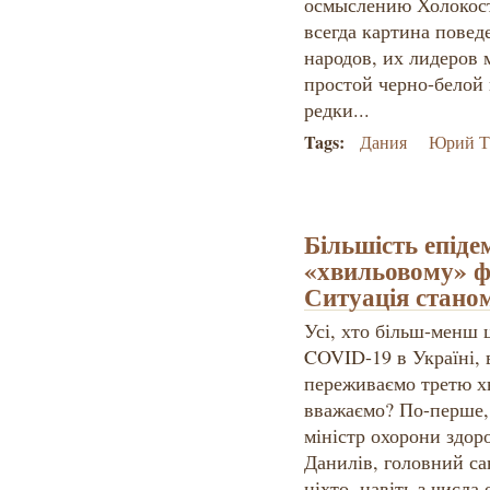
осмыслению Холокост
всегда картина повед
народов, их лидеров 
простой черно-белой
редки...
Tags:
Дания
Юрий Т
Більшість епіде
«хвильовому» фо
Ситуація станом
Усі, хто більш-менш ц
COVID-19 в Україні, 
переживаємо третю хв
вважаємо? По-перше,
міністр охорони здор
Данилів, головний са
ніхто, навіть з числа