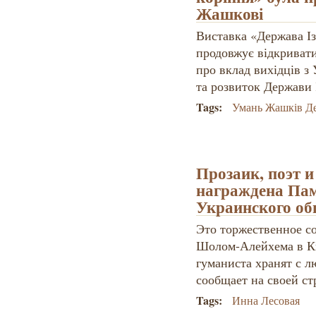
Жашкові
Виставка «Держава Із
продовжує відкривати 
про вклад вихідців з
та розвиток Держави І
Tags:
Умань Жашків Дер
Прозаик, поэт 
награждена Па
Украинского о
Это торжественное с
Шолом-Алейхема в Кие
гуманиста хранят с л
сообщает на своей ст
Tags:
Инна Лесовая