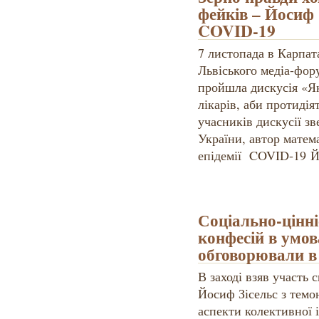
фейків – Йосиф 
COVID-19
7 листопада в Карпат
Львіського медіа-фор
пройшла дискусія «Як
лікарів, аби протидія
учасників дискусії з
України, автор матем
епідемії COVID-19 Й
Соціально-цінніс
конфесій в умов
обговорювали 
В заході взяв участь 
Йосиф Зісельс з темо
аспекти колективної 