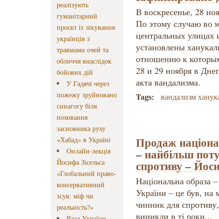
реалізують
В воскресенье, 28 но
гуманітарний
По этому случаю во 
проєкт із лікування
центральных улицах и
українців з
установлены ханукал
травмами очей та
отношению к которы
обличчя внаслідок
28 и 29 ноября в Дне
бойових дій
акта вандализма.
У Гадячі через
пожежу зруйновано
Tags:
вандализм ханук
синагогу біля
поховання
засновника руху
Продаж націона
«Хабад» в Україні
– найбільш пот
Онлайн-лекція
Йосифа Зісельса
спротиву – Йоси
«Глобальний право-
Національна образа –
консервативний
України – це був, на
зсув: міф чи
чинник для спротиву,
реальність?»
виникли в ті роки...
Ваад України