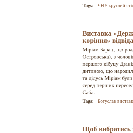
Tags:
ЧНУ круглий сті
Виставка «Держа
коріння» відвід
Міріам Барац, що родо
Островська), з чолов
першого кібуцу Дґані
дитиною, що народила
та дідусь Міріам бул
серед перших пересел
Саба.
Tags:
Богуслав виставк
Щоб вибратись 