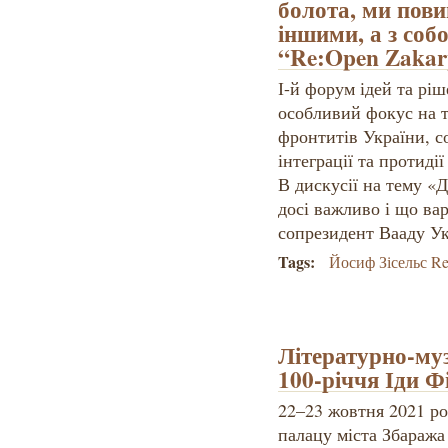
болота, ми пови
іншими, а з соб
“Re:Open Zakar
І-й форум ідей та ріш
особливий фокус на т
фронтитів України, со
інтеграції та протидії
В дискусії на тему «
досі важливо і що ва
сопрезидент Вааду Ук
Tags:
Йосиф Зісельс Re
Літературно-му
100-річчя Іди Ф
22–23 жовтня 2021 ро
палацу міста Збаража 