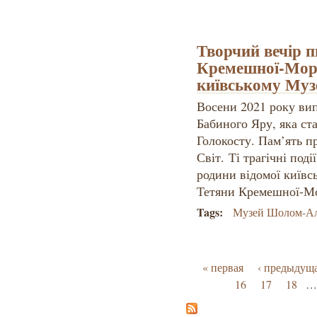
Творчий вечір 
Кремешної-Мора
київському Му
Восени 2021 року вип
Бабиного Яру, яка с
Голокосту. Пам’ять п
Світ. Ті трагічні поді
родини відомої київс
Тетяни Кремешної-Мо
Tags:
Музей Шолом-А
Страницы
« первая
‹ предыдущ
16
17
18