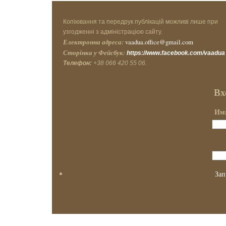
Копіювання та передрук публікацій можливі лише при
узгодженні з адміністрацією сайту.
Електронна адреса:
vaadua.office@gmail.com
Сторінка у Фейсбук:
https://www.facebook.com/vaadua
Телефон:
+38 066 420 55 06.
Вх
Имя
Зап