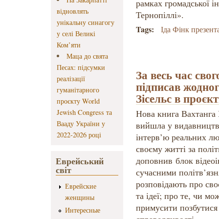
рамках громадської ін
відновлять
Тернопіллі».
унікальну синагогу
Tags:
Іда Фінк презент
у селі Великі
Ком’яти
Маца до свята
Песах: підсумки
За весь час свог
реалізації
підписав жодног
гуманітарного
Зісельс в проєк
проєкту World
Jewish Congress та
Нова книга Вахтанга 
Вааду України у
вийшла у видавництві
2022-2026 році
інтерв’ю реальних лю
своєму житті за полі
Еврейський
доповнив блок відеоі
світ
сучасними політв’язн
розповідають про сво
Еврейские
та ідеї; про те, чи м
женщины
примусити позбутися 
Интересные