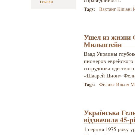
справедливості.
ссылки
Tags:
Вахтанг Кіпіані 
Ушел из жизни 
Мильштейн
Ваад Украины глубоко
пионеров еврейского
сотрудника одесског
«Шаарей Цион» Фели
Tags:
Феликс Ильич М
Українська Гел
відзначила 45-р
1 серпня 1975 року у