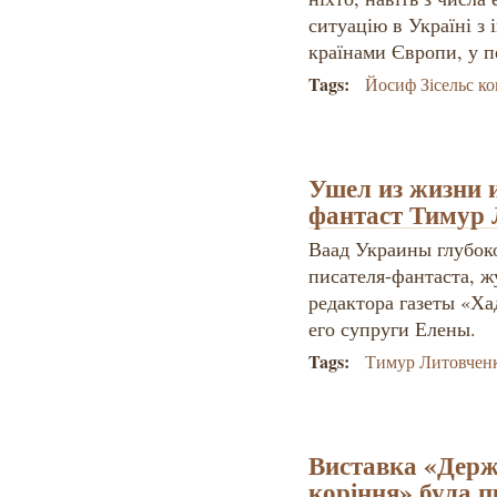
ситуацію в Україні з
країнами Європи, у п
Tags:
Йосиф Зісельс ко
Ушел из жизни 
фантаст Тимур 
Ваад Украины глубоко
писателя-фантаста, ж
редактора газеты «Х
его супруги Елены.
Tags:
Тимур Литовчен
Виставка «Держа
коріння» була п