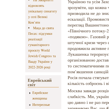
Україною та усім Зах
відновлять
зрозуміти, що кожна 
унікальну синагогу
призводила не до зни
у селі Великі
ескалації. Промовист
Ком’яти
перегляд Вашингтоно
Маца до свята
«Північного потоку-2
Песах: підсумки
«подякою». Газовий р
реалізації
штучної кризи через с
гуманітарного
продовжила активне п
проєкту World
Лукашенка тероризує 
Jewish Congress та
організованою достав
Вааду України у
то систематичними по
2022-2026 році
пом’якшення санкцій
Росія почала стягува
Еврейський
кількість озброєнь і 
світ
Москва завжди розцін
Еврейские
слабкість. Ми, украї
женщины
цю давно і не раз пер
Интересные
запевняємо Вас, що 