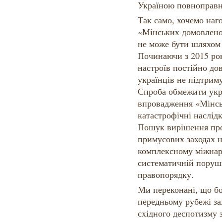
Україною повноправ
Так само, хочемо наг
«Мінських домовленос
не може бути шляхом
Починаючи з 2015 рок
настроїв постійно до
українців не підтрим
Спроба обмежити укра
впровадження «Мінсь
катастрофічні наслідк
Пошук вирішення про
примусових заходах не
комплексному міжнар
систематичній поруш
правопорядку.
Ми переконані, що бо
передньому рубежі зах
східного деспотизму з