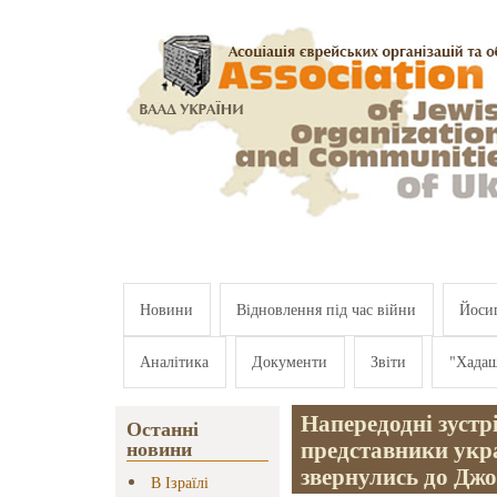
Перейти к основному содержанию
Новини
Відновлення під час війни
Йосип
Аналітика
Документи
Звіти
"Хада
Напередодні зустрі
Останні
представники укра
новини
звернулись до Дж
В Ізраїлі