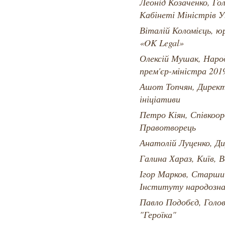
Леонід Козаченко, Го
Кабінеті Міністрів У
Віталій Коломієць, ю
«OK Legal»
Олексій Мушак, Наро
прем'єр-міністра 201
Ашот Топчян, Директ
ініціативи
Петро Кіян, Співкоор
Правотворець
Анатолій Луценко, Д
Галина Хараз, Київ, 
Ігор Марков, Старший
Інституту народозн
Павло Подобєд, Голов
"Героїка"