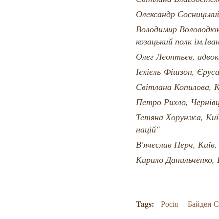
Олександр Сосницький
Володимир Воловодюк
козацький полк ім.Іва
Олег Леонтьєв, адво
Ієхієль Фішзон, Єрус
Світлана Копилова, 
Петро Рихло, Чернів
Тетяна Хорунжа, Киї
націй"
В'ячеслав Перч, Київ
Кирило Данильченко, 
Tags:
Росія
Байден 