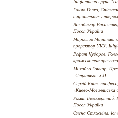
Ініціативна група "П
Ганна Гопко, Співзас
національних інтере
Володимир Василенко
Посол України
Мирослав Маринович, 
проректор УКУ, Ініц
Рефат Чубаров, Голо
кримськотатарського
Михайло Гончар, Пре
"Стратегія ХХІ"
Сергій Квіт, професо
«Києво-Могилянська 
Роман Безсмертний, 
Посол України
Олена Стяжкіна, іст