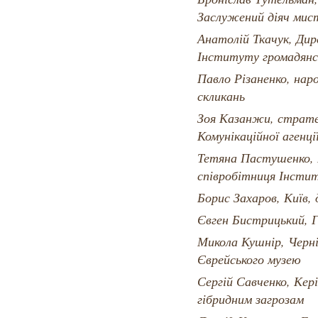
Заслужений діяч мис
Анатолій Ткачук, Дир
Інституту громадянс
Павло Різаненко, нар
скликань
Зоя Казанжи, страте
Комунікаційної аген
Тетяна Пастушенко, 
співробітниця Інсти
Борис Захаров, Київ,
Євген Бистрицький, 
Микола Кушнір, Черні
Єврейського музею
Сергій Савченко, Кер
гібридним загрозам