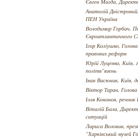
Євген Магда, Директ
Анатолій Дністровий,
ПЕН Україна
Володимир Горбач, П
Євроатлантичного С
Ігор Коліушко, Голов
правових реформ
Юрій Луценко, Київ, 
політв"язень
Іван Васюник, Київ, 
Віктор Таран, Голова
Ілля Кононов, речник
Віталій Бала, Дирек
ситуацій
Лариса Воловик, през
"Харківський музей Г