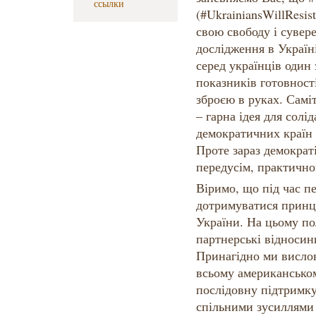
ссылки
(#UkrainiansWillResis
свою свободу і сувере
дослідження в Україн
серед українців один
показників готовності
зброєю в руках. Самі
– гарна ідея для солід
демократичних країн с
Проте зараз демократі
передусім, практичн
Віримо, що під час п
дотримуватися принци
України. На цьому по
партнерські відноси
Принагідно ми вислов
всьому американськом
послідовну підтримк
спільними зусиллями