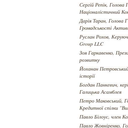
Сергій Репік, Голова
Націоналістичний Ко
Дарія Таран, Голова
Громадськості Актив
Руслан Рохов, Керую
Group LLC
Зоя Гаркавенко, През
розвитку
Йоханан Петровський
історії
Богдан Панкевич, кер
Галицька Асамблея
Петро Маковський, Г
Кредитної спілки "Ви
Павло Білоус, член К
Павло Жовніренко, Г