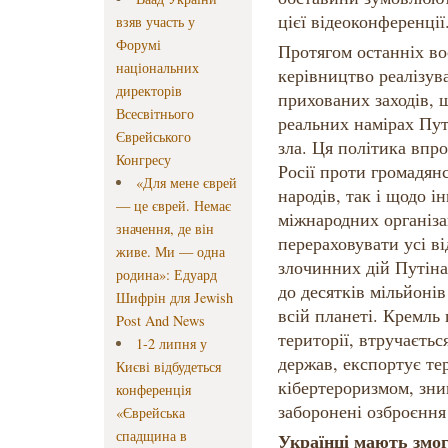
цієї відеоконференц
взяв участь у
Форумі
Протягом останніх во
національних
керівництво реалізув
директорів
прихованих заходів, 
Всесвітнього
реальних намірах Пут
Єврейського
зла. Ця політика впро
Конгресу
Росії проти громадян
«Для мене єврей
народів, так і щодо 
— це єврей. Немає
міжнародних організа
значення, де він
перераховувати усі в
живе. Ми — одна
злочинних дій Путіна
родина»: Едуард
до десятків мільйоні
Шифрін для Jewish
всій планеті. Кремль
Post And News
території, втручаєть
1-2 липня у
держав, експортує те
Києві відбудеться
кібертероризмом, зни
конференція
заборонені озброєнн
«Єврейська
спадщина в
Українці мають змо