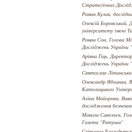
Стратегічних Дослі
Роман Кулик, дослідн
Олексій Боровський, 
університету імені 
Роман Сон, Голова М
Досліджень України 
Аріяна Ґіць, Директ
Досліджень України 
Святослав Літинськи
Олександр Ябчанка, В
Католицького Уніве
Аліна Майорова, Вик
дослідження безпеко
Микола Савельєв, Гол
Газети "Ратуша"
Світлана Благодєтєл