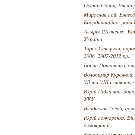
Остап Єднак, Член п
Мирослав Гай, Благод
Координаційної ради
Альфія Шевченко, Киї
України
Тарас Стецьків, наро
2006, 2007-2012 рр.
Борис Потапенко, ч
Володимир Куренной,
Vll та VIII скликань
Юрій Підлісний, Заві
УКУ
Владислав Голуб, нар
Юрій Гончаренко, Ві
демократії
Броніслав Тутельман,