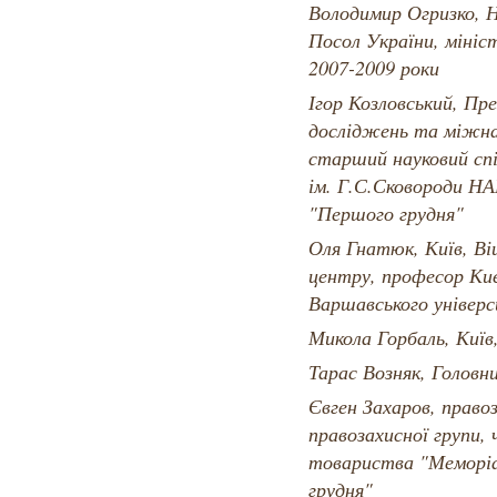
Володимир Огризко, 
Посол України, мініс
2007-2009 роки
Ігор Козловський, Пр
досліджень та міжна
старший науковий сп
ім. Г.С.Сковороди НА
"Першого грудня"
Оля Гнатюк, Київ, Ві
центру, професор Киє
Варшавського універс
Микола Горбаль, Київ,
Тарас Возняк, Головн
Євген Захаров, право
правозахисної групи,
товариства "Меморіа
грудня"