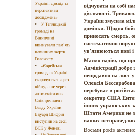
Україні: Досвід та
відчувати на собі на
перспективи
діяльності. Триваюча
досліджень»
України змусила міл
У Теплицькій
домівки. Щодня бойов
громаді на
приносять смерть, 
Вінничині
систематично порушу
вшанували пам’ять
ув’язнюються нові і
невинних жертв
Голокосту
Маємо надію, що пр
«Єврейська
Адміністрації добре 
громада в Україні
нещодавно на лист у
скорочується через
Олексія Бессарабова
війну, а не через
перебуває в російськ
антисемітизм»:
секретар США Ентон
Співпрезидент
інших українських з
Вааду України
Штати Америки не за
Едуард Шифрін
ваших несправедлив
виступив на сесії
ВЄК у Женеві
Восьми років активно
На Закарпатті