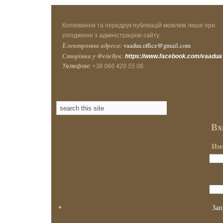
Копіювання та передрук публікацій можливі лише при
узгодженні з адміністрацією сайту.
Електронна адреса:
vaadua.office@gmail.com
Сторінка у Фейсбук:
https://www.facebook.com/vaadua
Телефон:
+38 066 420 55 06.
Вх
Имя
Зап