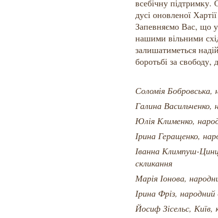
всебічну підтримку. 
дусі оновленої Хартії
Запевняємо Вас, що у
нашими вільними схід
залишатиметься над
боротьбі за свободу,
Соломія Бобровська, 
Галина Васильченко, 
Юлія Клименко, наро
Ірина Геращенко, нар
Іванна Климпуш-Цинц
скликання
Марія Іонова, народн
Ірина Фріз, народний
Йосиф Зісельс, Київ, 