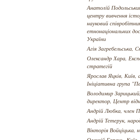
Анатолій Подольський,
центру вивчення істо
науковий співробітни
етнонаціональних дос
України
Агія Загребельська, 
Олександр Хара, Екс
стратегій
Ярослав Яцків, Київ,
Ініціативна група "П
Володимир Зарицький
директор, Центр від
Андрій Любка, член 
Андрій Тетерук, наро
Вікторія Войціцька, 
Олексій Гарань, Київ,