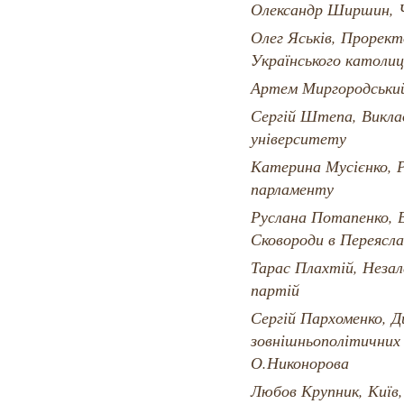
Олександр Ширшин, Ч
Олег Яськів, Прорект
Українського католиц
Артем Миргородськи
Сергій Штепа, Виклад
університету
Катерина Мусієнко, 
парламенту
Руслана Потапенко, 
Сковороди в Переясла
Тарас Плахтій, Неза
партій
Сергій Пархоменко, 
зовнішньополітичних
О.Никонорова
Любов Крупник, Київ,