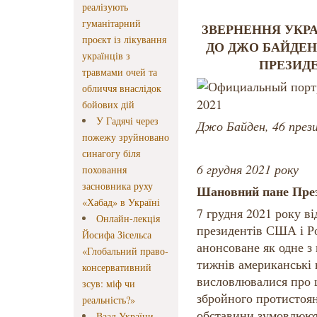
реалізують
гуманітарний
ЗВЕРНЕННЯ УКР
проєкт із лікування
ДО ДЖО БАЙДЕН
українців з
ПРЕЗИДЕ
травмами очей та
обличчя внаслідок
бойових дій
У Гадячі через
Джо Байден, 46 пре
пожежу зруйновано
синагогу біля
6 грудня 2021 року
поховання
засновника руху
Шановний пане През
«Хабад» в Україні
7 грудня 2021 року в
Онлайн-лекція
президентів США і Ро
Йосифа Зісельса
анонсоване як одне з
«Глобальний право-
тижнів американські 
консервативний
висловлювалися про 
зсув: міф чи
збройного протистоян
реальність?»
обставини зумовлюють
Ваад України