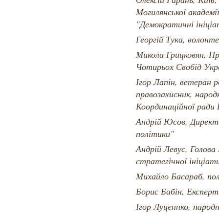
Могилянської академі
"Демократичні ініціа
Георгій Тука, волонте
Микола Грицковян, Пр
Чотирьох Свобід Ук
Ігор Лапін, ветеран р
правозахисник, народ
Координаційної ради 
Андрій Юсов, Директ
політики"
Андрій Левус, Голова 
стратегічної ініціат
Михайло Басараб, по
Борис Бабін, Експерт
Ігор Луценнко, народ