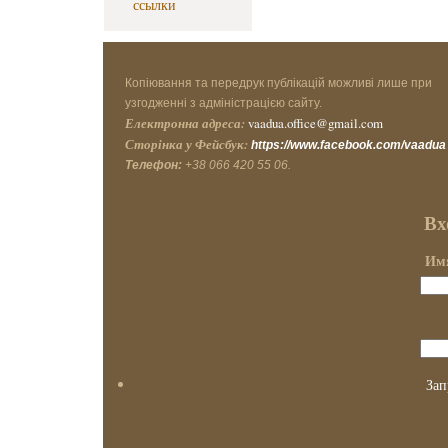
ссылки
Копіювання та передрук публікацій можливі лише при
узгодженні з адміністрацією сайту.
Електронна адреса:
vaadua.office@gmail.com
Сторінка у Фейсбук:
https://www.facebook.com/vaadua
Телефон:
+38 066 420 55 06.
Вх
Имя
Зап