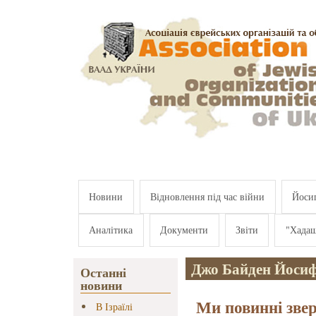
Перейти к основному содержанию
Новини
Відновлення під час війни
Йосип
Аналітика
Документи
Звіти
"Хада
Джо Байден Йосиф
Останні
новини
Ми повинні зве
В Ізраїлі