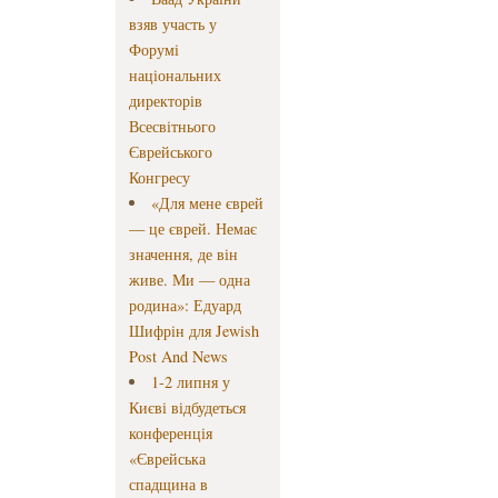
взяв участь у
Форумі
національних
директорів
Всесвітнього
Єврейського
Конгресу
«Для мене єврей
— це єврей. Немає
значення, де він
живе. Ми — одна
родина»: Едуард
Шифрін для Jewish
Post And News
1-2 липня у
Києві відбудеться
конференція
«Єврейська
спадщина в