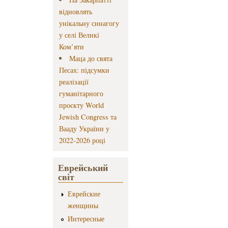
відновлять
унікальну синагогу
у селі Великі
Ком’яти
Маца до свята
Песах: підсумки
реалізації
гуманітарного
проєкту World
Jewish Congress та
Вааду України у
2022-2026 році
Еврейський
світ
Еврейские
женщины
Интересные