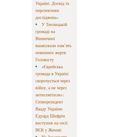
Україні: Досвід та
перспективи
досліджень»
У Теплицькій
громаді на
Вінничині
вшанували пам’ять
невинних жертв
Голокосту
«Єврейська
громада в Україні
скорочується через
війну, а не через
антисемітизм»:
Співпрезидент
Вааду України
Едуард Шифрін
виступив на сесії
ВЄК у Женеві
На Закарпатті