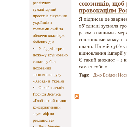
союзників, щоб
реалізують
провокаціям Рос
гуманітарний
проєкт із лікування
Я підписав це зверне
українців з
об’єднані зусилля гр
травмами очей та
разом з нашими амер
обличчя внаслідок
союзниками можуть за
бойових дій
плани. На мій суб’єк
У Гадячі через
відновлення імперії у
пожежу зруйновано
Є такий анекдот – з к
синагогу біля
сама з собою
поховання
Tags:
засновника руху
Джо Байден Йоси
«Хабад» в Україні
Онлайн-лекція
Йосифа Зісельса
«Глобальний право-
консервативний
зсув: міф чи
реальність?»
Ваад України