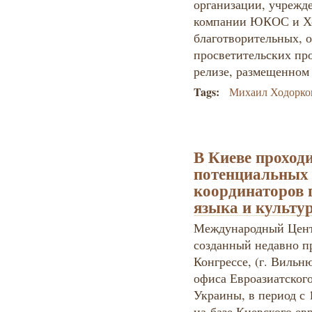
организации, учрежд
компании ЮКОС и Хо
благотворительных, 
просветительских про
релизе, размещенном
Tags:
Михаил Ходорко
В Киеве проход
потенциальных 
координаторов 
языка и культу
Международный Центр
созданный недавно п
Конгрессе, (г. Вильн
офиса Евроазиатского
Украины, в период с 1
на
базе Киевского ев