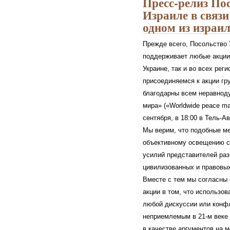
Пресс-релиз По
Израиле в связи
одном из израил
Прежде всего, Посольство 
поддерживает любые акции,
Украине, так и во всех рег
присоединяемся к акции гру
благодарны всем неравнод
мира» («Worldwide peace ma
сентября, в 18:00 в Тель-А
Мы верим, что подобные ме
объективному освещению с
усилий представителей раз
цивилизованных и правовы
Вместе с тем мы согласны 
акции в том, что использов
любой дискуссии или конфл
неприемлемым в 21-м веке
в качестве аргументов на 