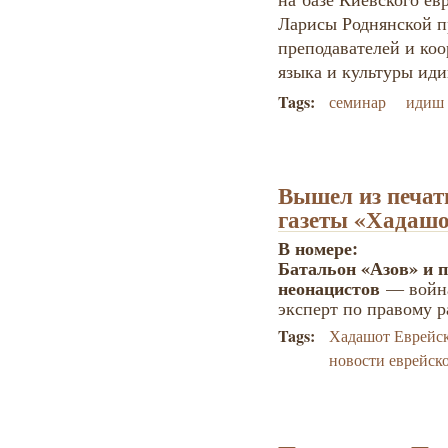
Ларисы Роднянской п
преподавателей и ко
языка и культуры ид
Tags:
семинар
идиш
Вышел из печат
газеты «Хадашо
В номере:
Батальон «Азов» и 
неонацистов
— война
эксперт по правому р
Tags:
Хадашот Еврейс
новости еврейск