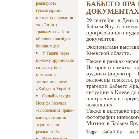
БАБЬЕГО ЯРА
реалізують
ДОКУМЕНТАХ
гуманітарний
проєкт із лікування
29 сентября, в День 
українців з
Бабьем Яру, в помещ
травмами очей та
прогрессивного иуда
документов.
обличчя внаслідок
бойових дій
Экспонатами выставк
Киевской области.
У Гадячі через
пожежу зруйновано
Также в рамках меро
История и память» п
синагогу біля
иудаики (директор –
поховання
включены плакаты, р
засновника руху
трагедии Бабьего Яра
«Хабад» в Україні
ситуации в Киеве до
Онлайн-лекція
настроениях в городе
Йосифа Зісельса
выживших.
Также в выставке пр
«Глобальний право-
фотографии киевског
консервативний
Митинг в Бабьем Яру 
зсув: міф чи
Tags:
Бабий Яр
выст
реальність?»
Ваад України