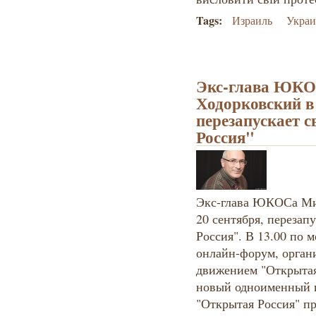
Tags:
Израиль
Украи
Экс-глава ЮК
Ходорковский в 
перезапускает 
Россия"
Экс-глава ЮКОСа Мих
20 сентября, перезап
Россия". В 13.00 по 
онлайн-форум, орга
движением "Открытая 
новый одноименный 
"Открытая Россия" п