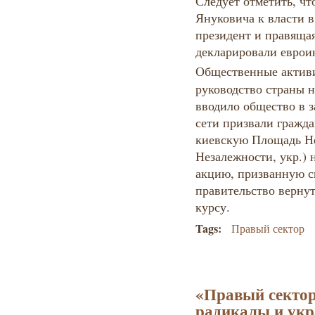
Следует отметить, чт
Януковича к власти в
президент и правяща
декларировали еврои
Общественные актив
руководство страны 
вводило общество в з
сети призвали гражд
киевскую Площадь Н
Незалежности, укр.)
акцию, призванную с
правительство верну
курсу.
Tags:
Правый сектор
«Правый сектор
радикалы и укр