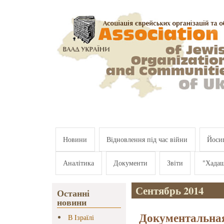
Перейти к основному содержанию
Новини
Відновлення під час війни
Йосип
Аналітика
Документи
Звіти
"Хада
Сентябрь 2014
Останні
новини
Документальна
В Ізраїлі