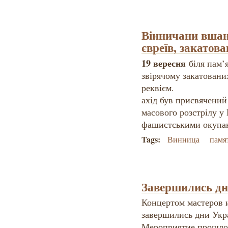
Вінничани вшан
євреїв, закато
19 вересня
біля пам’я
звірячому закатовани
реквієм.
ахід був присвячений
масового розстрілу у
фашистськими окупа
Tags:
Винница
памя
Завершились дн
Концертом мастеров 
завершились дни Укра
Мероприятие прошло 