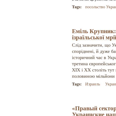
Tags:
посольство Укра
Еміль Крупник:
ізраїльської мрі
Слід зазначити, що Ук
споріднені, й дуже б
історичний час в Укр
третина європейськог
XIX і XX століть тут
половиною мільйони 
Tags:
Израиль
Украи
«Правый сектор»
Украинские на