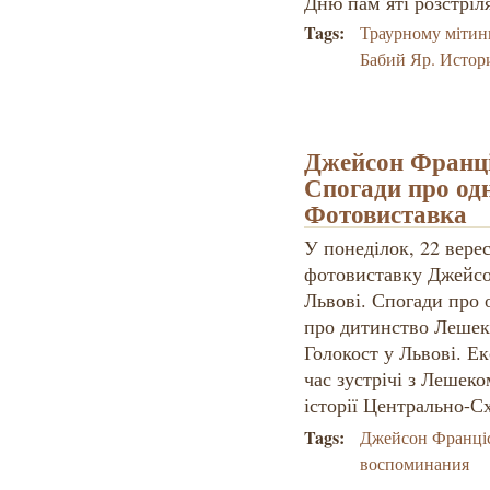
Дню пам`яті розстріл
Tags:
Траурному мітин
Бабий Яр. Истор
Джейсон Франці
Спогади про одн
Фотовиставка
У понеділок, 22 верес
фотовиставку Джейсо
Львові. Спогади про 
про дитинство Лешек
Голокост у Львові. Ек
час зустрічі з Лешеко
історії Центрально-С
Tags:
Джейсон Франці
воспоминания