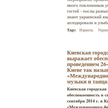
много поклонников у
гостей - послы разны
знают украинский язы
аплодировали и улыб
Tags:
Израиль
Украи
Киевская город
выражает обеспо
проведением 26-
Киеве так назы
«Международног
музыки и танца
Киевская городская
обеспокоенность в с
сентября 2014 г. в 
«Международного фе