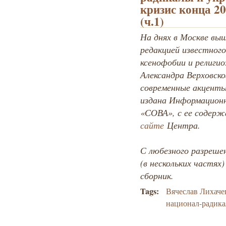
кризис конца 20
(ч.1)
На днях в Москве вы
редакцией известного
ксенофобии и религи
Александра Верховско
современные акценты
издана Информационн
«СОВА», с ее содер
сайте
Центра.
С любезного разрешен
(в нескольких частях
сборник.
Tags:
Вячеслав Лихаче
национал-радик