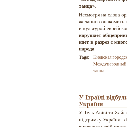
танца».
Несмотря на слова ор
желании ознакомить 
и культурой еврейско
нарушает общеприня
идет в разрез с мно
народа
.
Tags:
Киевская городс
Международный 
танца
У Ізраїлі відбул
України
У Тель-Авіві та Хайфі,
підтримку України.
Л
висловити свій протес