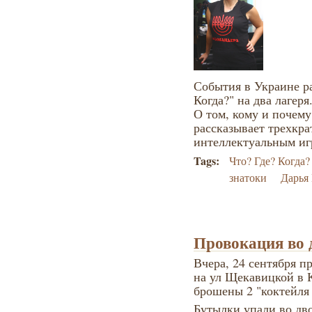
События в Украине ра
Когда?" на два лагеря
О том, кому и почему
рассказывает трехкра
интеллектуальным иг
Tags:
Что? Где? Когда?
знатоки
Дарья
Провокация во 
Вчера, 24 сентября п
на ул Щекавицкой в 
брошены 2 "коктейля
Бутылки упали во дв