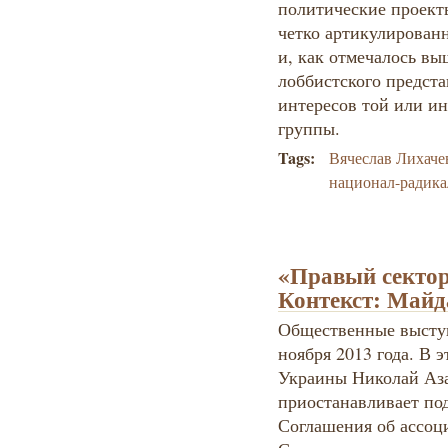
политические проект
четко артикулирован
и, как отмечалось вы
лоббистского предст
интересов той или 
группы.
Tags:
Вячеслав Лихаче
национал-радик
«Правый сектор»
Контекст: Майд
Общественные выступ
ноября 2013 года. В 
Украины Николай Аза
приостанавливает по
Соглашения об ассоц