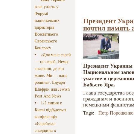
взяв участь у
Форумі
Президент Укр
національних
почтил память 
директорів
Всесвітнього
Єврейського
Конгресу
«Для мене єврей
— це єврей. Немає
Президент Украины
значення, де він
Национальном запов
живе. Ми — одна
участие в церемони
родина»: Едуард
Бабьего Яра.
Шифрін для Jewish
Глава государства во
Post And News
гражданам и военноп
1-2 липня у
немецкими фашистами
Києві відбудеться
Tags:
Петр Порошенко
конференція
«Єврейська
спадщина в