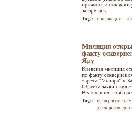
причинили никакого 
загорелась.
Tags:
провокации
ан
Милиция открыл
факту оскверне
Яру
Киевская милиция от
по факту осквернени
евреям “Менора” в Б
Об этом заявил заме
Величкович, сообщае
Tags:
осквернение пам
делопроизводств