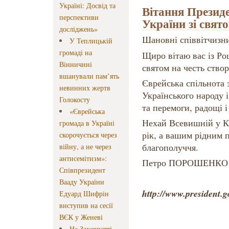
Україні: Досвід та
Вітання Президе
перспективи
України зі свя
досліджень»
Шановні співвітчизн
У Теплицькій
громаді на
Щиро вітаю вас із Р
Вінничині
святом на честь створ
вшанували пам’ять
Єврейська спільнота 
невинних жертв
Українського народу 
Голокосту
та перемоги, радощі і
«Єврейська
Нехай Всевишній у К
громада в Україні
рік, а вашим рідним 
скорочується через
благополуччя.
війну, а не через
антисемітизм»:
Петро ПОРОШЕНКО
Співпрезидент
Вааду України
http://www.president.
Едуард Шифрін
виступив на сесії
ВЄК у Женеві
На Закарпатті