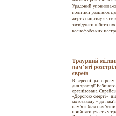
Урядовий уповноваже
політики розцінює цю
жертв нацизму як сві
засвідчити нібито по
ксенофобських настро
Траурний мітин
пам`яті розстр
євреїв
В вересні цього року
дня трагедії Бабиного
організована Єврейсь
«Дорогою смерті» від
мотозаводу – до пам’
пам’яті біля пам’ятн
прийняти участь у тр