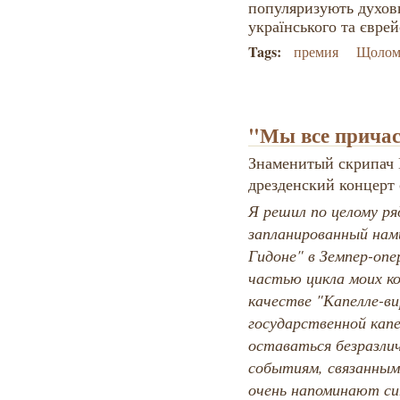
популяризують духов
українського та єврей
Tags:
премия
Щолом
"Мы все причас
Знаменитый скрипач 
дрезденский концерт
Я решил по целому ря
запланированный нам
Гидоне" в Земпер-оп
частью цикла моих ко
качестве "Капелле-ви
государственной кап
оставаться безразли
событиям, связанным
очень напоминают си