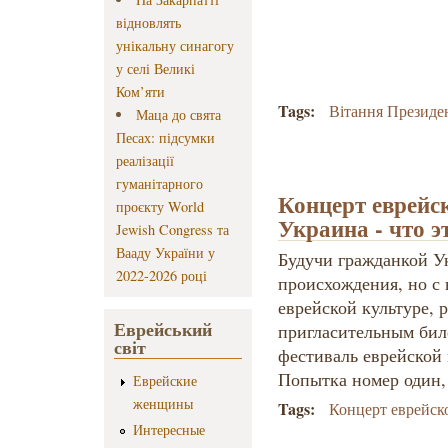
відновлять
унікальну синагогу
у селі Великі
Ком’яти
Tags:
Вітання Президе
Маца до свята
Песах: підсумки
реалізації
гуманітарного
Концерт еврейс
проєкту World
Украина - что э
Jewish Congress та
Вааду України у
Будучи гражданкой 
2022-2026 році
происхождения, но с
еврейской культуре, 
Еврейський
пригласительным би
світ
фестиваль еврейской 
Попытка номер один,
Еврейские
женщины
Tags:
Концерт еврейск
Интересные