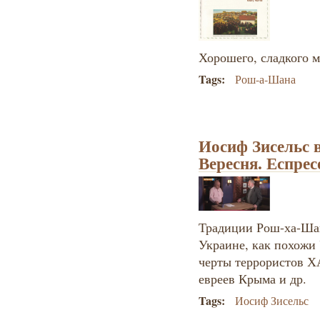
Хорошего, с
ладкого м
Tags:
Рош-а-Шана
Иосиф Зисельс 
Вересня. Еспрес
Традиции Рош-ха-Шан
Украине, как похожи
черты террористов 
евреев Крыма и др.
Tags:
Иосиф Зисельс