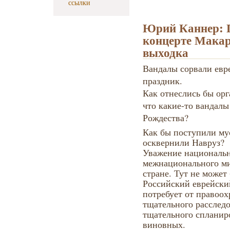
ссылки
Юрий Каннер: П
концерте Макар
выходка
Вандалы сорвали евр
праздник
.
Как отнеслись бы орг
что какие-то вандалы
Рождества?
Как бы поступили му
осквернили Навруз?
Уважение национальн
межнационального ми
стране. Тут не может
Российский еврейски
потребует от правоо
тщательного расследо
тщательного спланир
виновных.