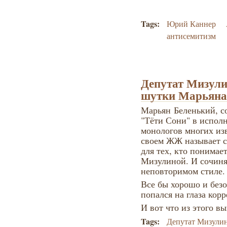
Tags:
Юрий Каннер
антисемитизм
Депутат Мизулин
шутки Марьяна
Марьян Бе
ленький, с
"Тёти Сони" в испол
монологов многих из
своем ЖЖ называет се
для тех, кто понимае
Мизулиной. И сочиняе
неповторимом стиле.
Все бы хорошо и безо
попался на глаза корре
И вот что из этого в
Tags:
Депутат Мизули