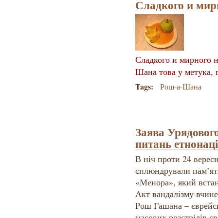
Сладкого и мирн
Сладкого и мирного н
Шана това у метука, 
Tags:
Рош-а-Шана
Заява ​Урядовог
питань етнонаці
В ніч проти 24 верес
сплюндрували пам’ят
«Менора», який встан
Акт вандалізму вчине
Рош Гашана – єврейсь
масових розстрілів є