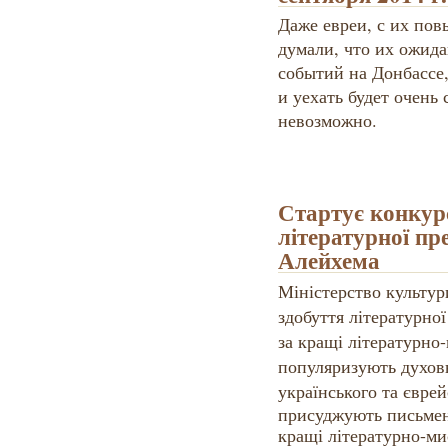
Даже евреи, с их по
думали, что их ожида
событий на Донбассе,
и уехать будет очень 
невозможно.
Стартує конкурс
літературної пр
Алейхема
Міністерство культур
здобуття літературно
за кращі літературно
популяризують духов
українського та євре
присуджують письмен
кращі літературно-ми