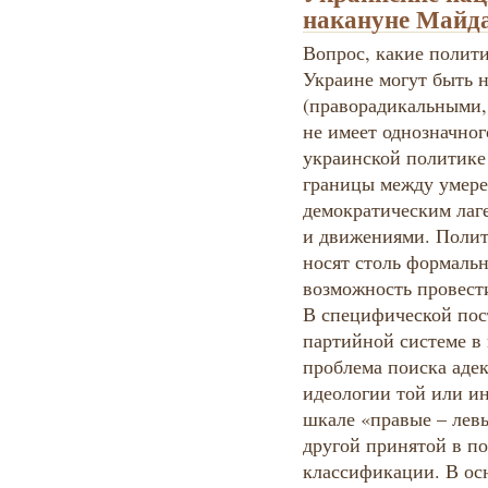
накануне Майд
Вопрос, какие полит
Украине могут быть 
(праворадикальными,
не имеет однозначног
украинской политике
границы между умер
демократическим лаг
и движениями. Полит
носят столь формальн
возможность провест
В специфической пос
партийной системе в 
проблема поиска адек
идеологии той или и
шкале «правые – левы
другой принятой в п
классификации. В ос