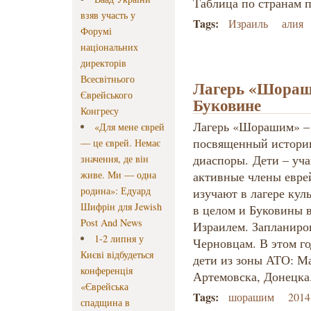
Таблица по странам 
взяв участь у
Tags:
Израиль
алия
Форумі
національних
директорів
Всесвітнього
Лагерь «Шораши
Єврейського
Буковине
Конгресу
Лагерь «Шорашим» – 
«Для мене єврей
посвященный истории
— це єврей. Немає
диаспоры. Дети – уч
значення, де він
живе. Ми — одна
активные члены евре
родина»: Едуард
изучают в лагере кул
Шифрін для Jewish
в целом и Буковины в
Post And News
Израилем. Запланиро
1-2 липня у
Черновцам. В этом го
Києві відбудеться
дети из зоны АТО: М
конференція
Артемовска, Донецка
«Єврейська
Tags:
шорашим
2014
спадщина в