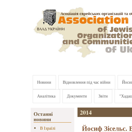
Перейти к основному содержанию
Новини
Відновлення під час війни
Йосип
Аналітика
Документи
Звіти
"Хада
2014
Останні
новини
Йосиф Зісельс. 
В Ізраїлі