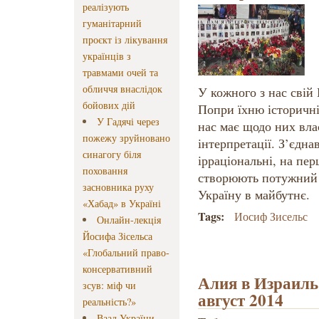
реалізують
гуманітарний
проєкт із лікування
українців з
травмами очей та
обличчя внаслідок
У кожного з нас свій
бойових дій
Попри їхню історичніс
У Гадячі через
нас має щодо них влас
пожежу зруйновано
інтерпретації. З’єдна
синагогу біля
ірраціональні, на пе
поховання
створюють потужний п
засновника руху
Україну в майбутнє.
«Хабад» в Україні
Tags:
Иосиф Зисельс
Онлайн-лекція
Йосифа Зісельса
«Глобальний право-
консервативний
Алия в Израиль:
зсув: міф чи
август 2014
реальність?»
Ваад України