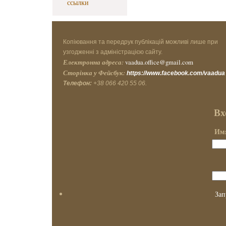
ссылки
Копіювання та передрук публікацій можливі лише при
узгодженні з адміністрацією сайту.
Електронна адреса:
vaadua.office@gmail.com
Сторінка у Фейсбук:
https://www.facebook.com/vaadua
Телефон:
+38 066 420 55 06.
Вх
Имя
Зап