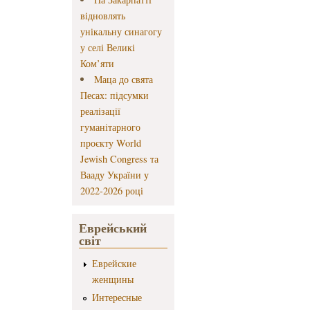
відновлять
унікальну синагогу
у селі Великі
Ком’яти
Маца до свята
Песах: підсумки
реалізації
гуманітарного
проєкту World
Jewish Congress та
Вааду України у
2022-2026 році
Еврейський
світ
Еврейские
женщины
Интересные