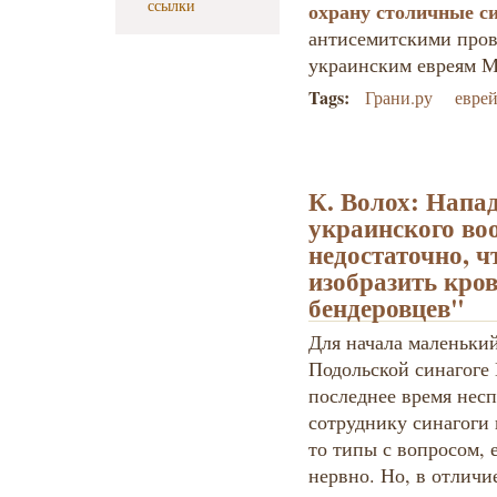
ссылки
охрану столичные с
антисемитскими пров
украинским евреям М
Tags:
Грани.ру
еврей
К. Волох: Напа
украинского во
недостаточно, 
изобразить кро
бендеровцев"
Для начала маленький
Подольской синагоге 
последнее время несп
сотруднику синагоги 
то типы с вопросом, 
нервно. Но, в отлич