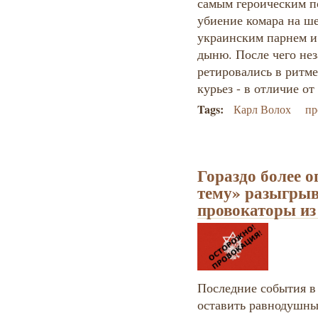
самым героическим п
убиение комара на ш
украинским парнем и
дыню. После чего не
ретировались в ритме
курьез - в отличие о
Tags:
Карл Волох
пр
Гораздо более о
тему» разыгры
провокаторы из
Последние события в
оставить равнодушны