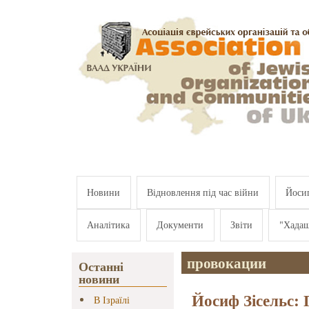
Перейти к основному содержанию
Новини
Відновлення під час війни
Йосип
Аналітика
Документи
Звіти
"Хада
провокации
Останні
новини
Йосиф Зісельс: 
В Ізраїлі