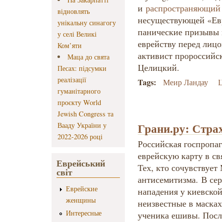
и
распространяющий
відновлять
несуществующей «Евр
унікальну синагогу
панические призывы
у селі Великі
еврейству перед лиц
Ком’яти
активист пророссийск
Маца до свята
Целицкий.
Песах: підсумки
реалізації
Tags:
Меир Ландау
гуманітарного
проєкту World
Jewish Congress та
Грани.ру: Стра
Вааду України у
2022-2026 році
Российская госпропа
еврейскую карту в св
Еврейський
Тех, кто сочувствует
світ
антисемитизма. В се
Еврейские
нападения у киевской
женщины
неизвестные в масках
Интересные
ученика ешивы. Посл