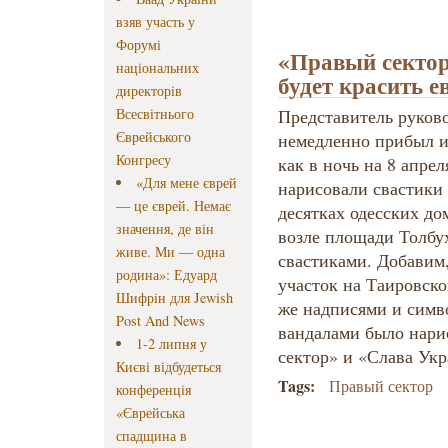
взяв участь у
Форумі
«Правый сектор
національних
будет красить 
директорів
Всесвітнього
Представитель руково
Єврейського
немедленно прибыл из
Конгресу
как в ночь на 8 апре
«Для мене єврей
нарисовали свастики
— це єврей. Немає
десятках одесских д
значення, де він
возле площади Толбу
живе. Ми — одна
свастиками. Добавим
родина»: Едуард
участок на Таировск
Шифрін для Jewish
же надписями и симв
Post And News
вандалами было нари
1-2 липня у
сектор» и «Слава Укр
Києві відбудеться
Tags:
Правый сектор
конференція
«Єврейська
спадщина в