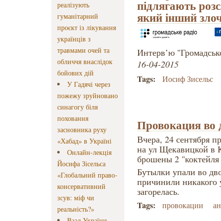
підлягають розс
реалізують
який інший зло
гуманітарний
проєкт із лікування
українців з
травмами очей та
Интерв’ю "Громадськ
обличчя внаслідок
16-04-2015
бойових дій
Tags:
Иосиф Зисельс
У Гадячі через
пожежу зруйновано
синагогу біля
поховання
Провокация во 
засновника руху
Вчера, 24 сентября п
«Хабад» в Україні
на ул Щекавицкой в 
Онлайн-лекція
брошены 2 "коктейля
Йосифа Зісельса
Бутылки упали во дв
«Глобальний право-
причинили никакого 
консервативний
загорелась.
зсув: міф чи
Tags:
провокации
ан
реальність?»
Ваад України