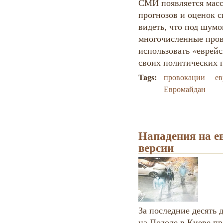
СМИ появляется масс
прогнозов и оценок 
видеть, что под шумо
многочисленные пров
использовать «еврей
своих политических 
Tags:
провокации
ев
Евромайдан
Нападения на ев
версии
За последние десять 
на Подоле в Киеве п