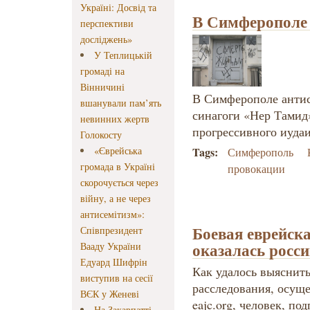
Україні: Досвід та
В Симферополе 
перспективи
досліджень»
У Теплицькій
громаді на
Вінничині
В Симферополе антис
вшанували пам’ять
синагоги «Нер Тами
невинних жертв
прогрессивного иудаи
Голокосту
«Єврейська
Tags:
Симферополь
громада в Україні
провокации
скорочується через
війну, а не через
антисемітизм»:
Боевая еврейск
Співпрезидент
оказалась росс
Вааду України
Едуард Шифрін
Как удалось выяснить
виступив на сесії
расследования, осуще
ВЄК у Женеві
eajc.org, человек, 
На Закарпатті