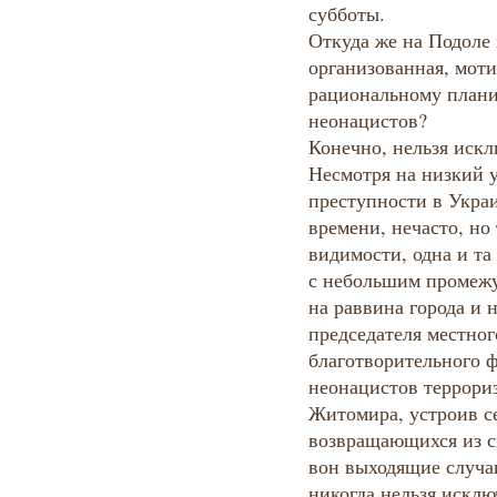
субботы.
Откуда же на Подоле
организованная, моти
рациональному плани
неонацистов?
Конечно, нельзя искл
Несмотря на низкий 
преступности в Украи
времени, нечасто, но 
видимости, одна и т
с небольшим промежу
на раввина города и 
председателя местног
благотворительного ф
неонацистов террори
Житомира, устроив с
возвращающихся из си
вон выходящие случа
никогда нельзя исклю