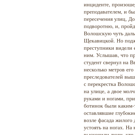
инциденте, произоше
преподавателем, и бы
пересечения улиц, До
подворотню, и, пройд
Волошскую чуть даль
Щекавицкой. Но под
преступники видели е
ним. Услышав, что пр
студент свернул на В
несколько метров его
преследователей выш
с перекрестка Волош
на улице, а двое мол
руками и ногами, при
ботинок были каким-т
оставлявшие глубоки
возле фасада жилого 
устоять на ногах. На
выскочили люди, кто-