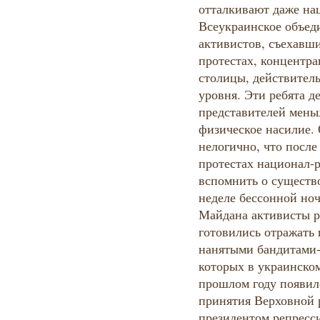
отталкивают даже на
Всеукраинское объед
активистов, съехавши
протестах, концентра
столицы, действитель
уровня. Эти ребята д
представителей мень
физическое насилие.
нелогично, что после
протестах национал-
вспомнить о существ
неделе бессонной но
Майдана активисты р
готовились отражать
нанятыми бандитами-
которых в украинско
прошлом году появил
принятия Верховной 
президентом репресси