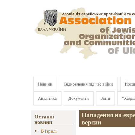
Перейти к основному содержанию
Новини
Відновлення під час війни
Йосип
Аналітика
Документи
Звіти
"Хада
Нападения на евре
Останні
версии
новини
В Ізраїлі