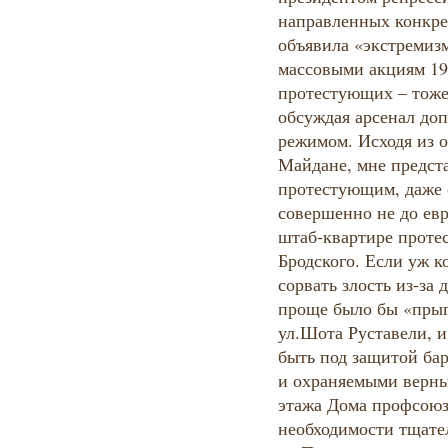
направленных конкрет
объявила «экстремизм
массовыми акциям 19 
протестующих – тоже,
обсуждая арсенал доп
режимом. Исходя из 
Майдане, мне предста
протестующим, даже 
совершенно не до евр
штаб-квартире проте
Бродского. Если уж к
сорвать злость из-за 
проще было бы «прыг
ул.Шота Руставели, и
быть под защитой бар
и охраняемыми верны
этажа Дома профсоюз
необходимости тщател