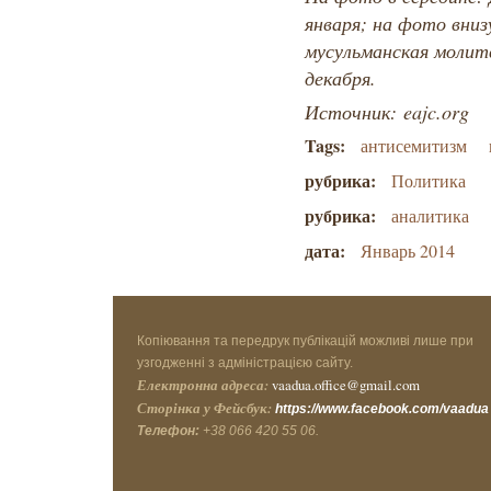
января; на фото вниз
мусульманская молитв
декабря.
Источник: eajc.org
Tags:
антисемитизм
рубрика:
Политика
рубрика:
аналитика
дата:
Январь 2014
Копіювання та передрук публікацій можливі лише при
узгодженні з адміністрацією сайту.
Електронна адреса:
vaadua.office@gmail.com
Сторінка у Фейсбук:
https://www.facebook.com/vaadua
Телефон:
+38 066 420 55 06.