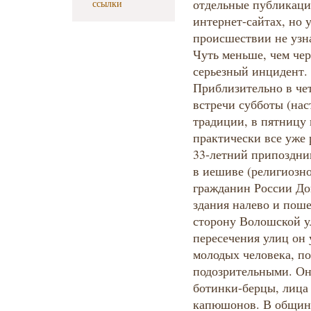
отдельные публикаци
ссылки
интернет-сайтах, но
происшествии не узн
Чуть меньше, чем чер
серьезный инцидент
Приблизительно в чет
встречи субботы (на
традиции, в пятницу 
практически все уже 
33-летний припоздн
в иешиве (религиозн
гражданин России До
здания налево и пош
сторону Волошской у
пересечения улиц он у
молодых человека, п
подозрительными. Он
ботинки-берцы, лица
капюшонов. В общине 