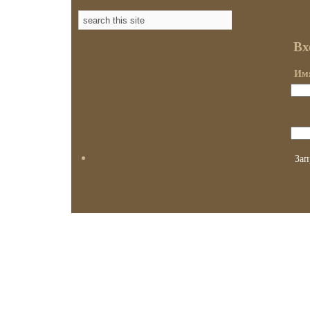
Вх
Имя
Зап