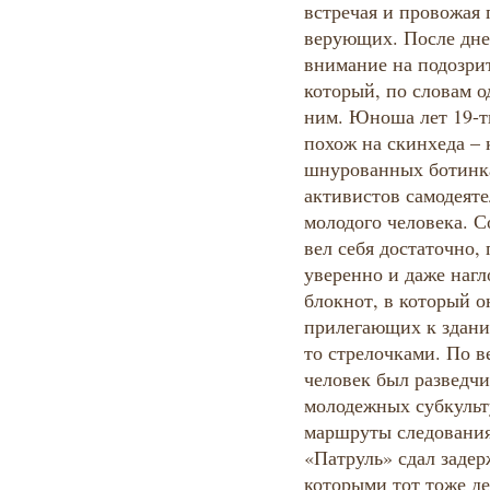
встречая и провожая
верующих. После дне
внимание на подозрит
который, по словам о
ним. Юноша лет 19-ти
похож на скинхеда –
шнурованных ботинка
активистов самодеяте
молодого человека. С
вел себя достаточно,
уверенно и даже нагл
блокнот, в который 
прилегающих к здани
то стрелочками. По в
человек был разведчи
молодежных субкульт
маршруты следования
«Патруль» сдал заде
которыми тот тоже д