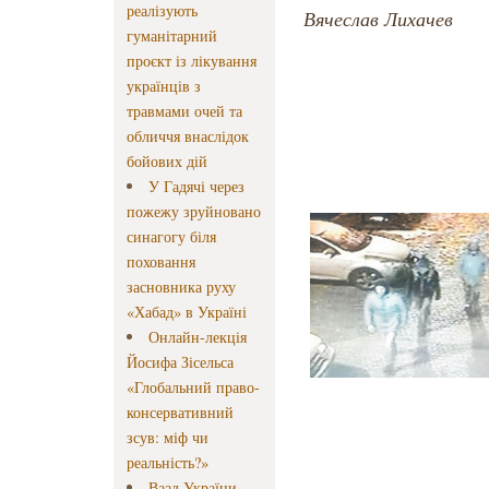
реалізують
Вячеслав Лихачев
гуманітарний
проєкт із лікування
українців з
травмами очей та
обличчя внаслідок
бойових дій
У Гадячі через
пожежу зруйновано
синагогу біля
поховання
засновника руху
«Хабад» в Україні
Онлайн-лекція
Йосифа Зісельса
«Глобальний право-
консервативний
зсув: міф чи
реальність?»
Ваад України