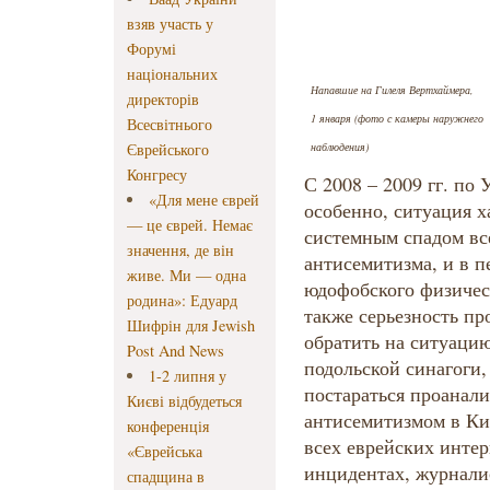
взяв участь у
Форумі
національних
Напавшие на Гилеля Вертхаймера,
директорів
1 января (фото с камеры наружнего
Всесвітнього
Єврейського
наблюдения)
Конгресу
С 2008 – 2009 гг. по 
«Для мене єврей
особенно, ситуация 
— це єврей. Немає
системным спадом вс
значення, де він
антисемитизма, и в п
живе. Ми — одна
юдофобского физическ
родина»: Едуард
также серьезность пр
Шифрін для Jewish
обратить на ситуаци
Post And News
подольской синагоги,
1-2 липня у
постараться проанали
Києві відбудеться
антисемитизмом в Ки
конференція
всех еврейских инте
«Єврейська
инцидентах, журнали
спадщина в