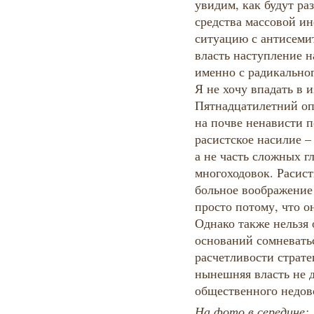
увидим, как будут ра
средства массовой и
ситуацию с антисеми
власть наступление 
именно с радикальног
Я не хочу впадать в
Пятнадцатилетний оп
на почве ненависти п
расистское насилие –
а не часть сложных г
многоходовок. Расист
больное воображение 
просто потому, что о
Однако также нельзя о
оснований сомневатьс
расчетливости страте
нынешняя власть не 
общественного недов
На фото в середине: 