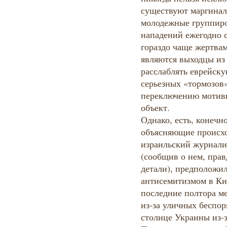
существуют маргинал
молодежные группиров
нападений ежегодно с
гораздо чаще жертва
являются выходцы из
расслаблять еврейск
серьезных «тормозов
переключению мотиви
объект.
Однако, есть, конечн
объясняющие происхо
израильский журнали
(сообщив о нем, прав
детали), предположил
антисемитизмом в Кие
последние полтора м
из-за уличных беспор
столице Украины из-з