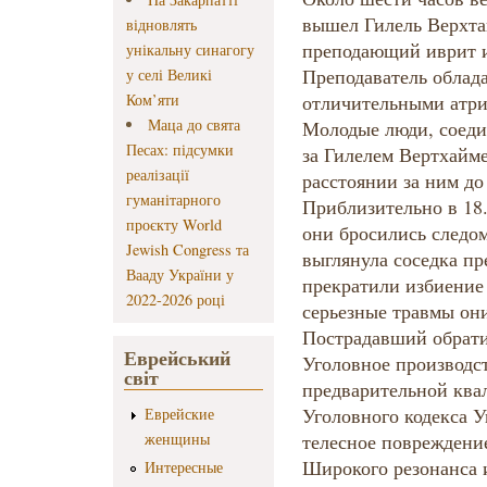
вышел Гилель Верхта
відновлять
преподающий иврит 
унікальну синагогу
Преподаватель облад
у селі Великі
Ком’яти
отличительными атри
Маца до свята
Молодые люди, соеди
Песах: підсумки
за Гилелем Вертхайме
реалізації
расстоянии за ним до
гуманітарного
Приблизительно в 18.
проєкту World
они бросились следом
Jewish Congress та
выглянула соседка п
Вааду України у
прекратили избиение 
2022-2026 році
серьезные травмы он
Пострадавший обрати
Еврейський
Уголовное производс
світ
предварительной квал
Уголовного кодекса 
Еврейские
женщины
телесное повреждени
Широкого резонанса 
Интересные