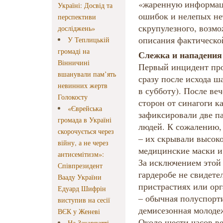
«жаренную информац
Україні: Досвід та
ошибок и нелепых не
перспективи
скрупулезного, возмо
досліджень»
описания фактическо
У Теплицькій
громаді на
Слежка и нападения
Вінничині
Первый инцидент про
вшанували пам’ять
сразу после исхода ша
невинних жертв
в субботу). После ве
Голокосту
сторон от синагоги 
«Єврейська
зафиксировали две п
громада в Україні
людей. К сожалению,
скорочується через
– их скрывали высок
війну, а не через
медицинские маски 
антисемітизм»:
За исключением этой 
Співпрезидент
гардеробе не свидете
Вааду України
пристрастиях или ор
Едуард Шифрін
– обычная полуспорт
виступив на сесії
демисезонная молоде
ВЄК у Женеві
Около шести часов ве
На Закарпатті