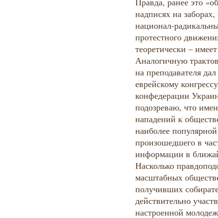
Правда, ранее это «о
надписях на заборах
национал-радикальн
протестного движения
теоретически – имеет
Аналогичную тракто
на преподавателя да
еврейскому конгресс
конфедерации Украин
подозреваю, что име
нападений к обществ
наиболее популярной
произошедшего в час
информации в ближа
Насколько правдопод
масштабных обществе
получивших собирате
действительно участ
настроенной молодежи