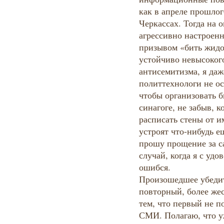
как в апреле прошлог
Черкассах. Тогда на
агрессивно настроен
призывом «бить жидо
устойчиво невысоког
антисемитизма, я даж
политтехнологи не ос
чтобы организовать б
синагоге, не забыв, 
расписать стены от и
устроят что-нибудь е
прошу прощение за с
случай, когда я с удо
ошибся.
Произошедшее убедит
повторный, более же
тем, что первый не п
СМИ. Полагаю, что 