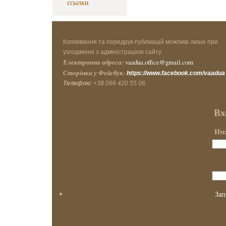
ссылки
Копіювання та передрук публікацій можливі лише при
узгодженні з адміністрацією сайту.
Електронна адреса:
vaadua.office@gmail.com
Сторінка у Фейсбук:
https://www.facebook.com/vaadua
Телефон:
+38 066 420 55 06.
Вх
Имя
Зап