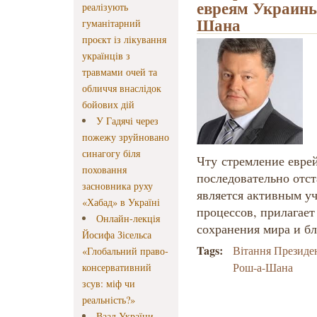
евреям Украины
реалізують
Шана
гуманітарний
проєкт із лікування
українців з
травмами очей та
обличчя внаслідок
бойових дій
У Гадячі через
пожежу зруйновано
синагогу біля
Чту стремление евре
поховання
последовательно отст
засновника руху
является активным у
«Хабад» в Україні
процессов, прилагает
Онлайн-лекція
сохранения мира и бл
Йосифа Зісельса
Tags:
Вітання Президе
«Глобальний право-
Рош-а-Шана
консервативний
зсув: міф чи
реальність?»
Ваад України