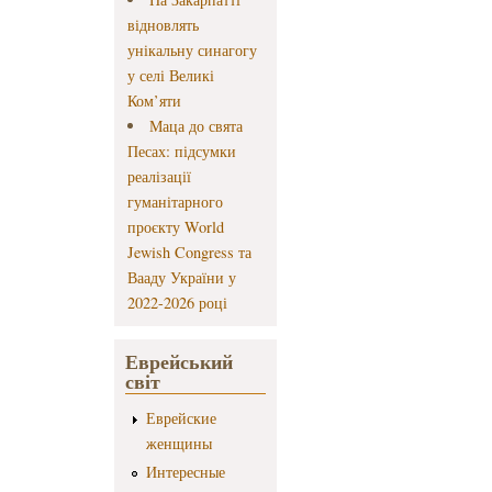
відновлять
унікальну синагогу
у селі Великі
Ком’яти
Маца до свята
Песах: підсумки
реалізації
гуманітарного
проєкту World
Jewish Congress та
Вааду України у
2022-2026 році
Еврейський
світ
Еврейские
женщины
Интересные