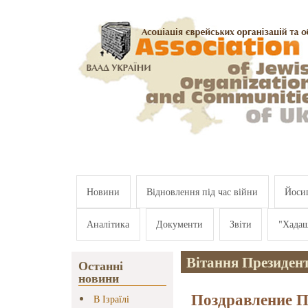
Перейти к основному содержанию
Новини
Відновлення під час війни
Йосип
Аналітика
Документи
Звіти
"Хада
Вітання Президен
Останні
новини
Поздравление 
В Ізраїлі