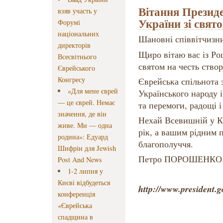
Вітання Президе
взяв участь у
України зі свя
Форумі
національних
Шановні співвітчизн
директорів
Щиро вітаю вас із Р
Всесвітнього
святом на честь створ
Єврейського
Конгресу
Єврейська спільнота 
«Для мене єврей
Українського народу 
— це єврей. Немає
та перемоги, радощі і
значення, де він
Нехай Всевишній у К
живе. Ми — одна
рік, а вашим рідним 
родина»: Едуард
благополуччя.
Шифрін для Jewish
Петро ПОРОШЕНКО
Post And News
1-2 липня у
Києві відбудеться
http://www.president.
конференція
«Єврейська
спадщина в