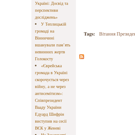
Україні: Досвід та
перспективи
досліджень»
У Теплицькій
громаді на
Tags:
Вітання Президе
Вінничині
вшанували пам’ять
невинних жертв
Голокосту
«Єврейська
громада в Україні
скорочується через
війну, а не через
антисемітизм»:
Співпрезидент
Вааду України
Едуард Шифрін
виступив на сесії
ВЄК у Женеві
На Закарпатті