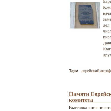
Ев
Ком
нач
зам
дел
чис
пис
Дав
Кви
друг
Tags:
еврейский антиф
Памяти Еврейск
комитета
Выставка книг писате