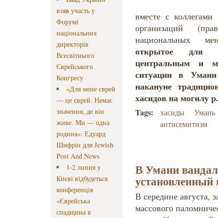
взяв участь у
вместе с коллегами
Форумі
организаций (пр
національних
национальных ме
директорів
открытое для 
Всесвітнього
центральным и м
Єврейського
ситуации в Умани 
Конгресу
накануне традицио
«Для мене єврей
хасидов на могилу р
— це єврей. Немає
значення, де він
Tags:
хасиды
Умань
живе. Ми — одна
антисемитизм
родина»: Едуард
Шифрін для Jewish
Post And News
В Умани вандал
1-2 липня у
установленный 
Києві відбудеться
конференція
В середине августа, з
«Єврейська
массового паломничес
спадщина в