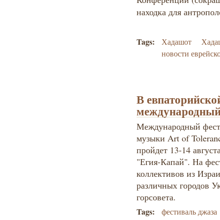
находка для антропол
Tags:
Хадашот
Хада
новости еврейск
В евпаторийской
международный
Международный фести
музыки Art of Toleran
пройдет 13-14 август
"Егия-Капай". На фес
коллективов из Изра
различных городов У
горсовета.
Tags:
фестиваль джаза