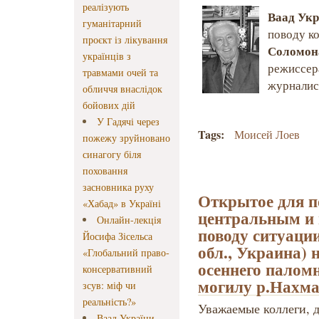
реалізують
Ваад Ук
гуманітарний
поводу к
проєкт із лікування
Соломон
українців з
режиссера
травмами очей та
журналис
обличчя внаслідок
бойових дій
У Гадячі через
Tags:
Моисей Лоев
пожежу зруйновано
синагогу біля
поховання
засновника руху
Открытое для п
«Хабад» в Україні
центральным и 
Онлайн-лекція
поводу ситуаци
Йосифа Зісельса
обл., Украина)
«Глобальний право-
осеннего паломн
консервативний
могилу р.Нахма
зсув: міф чи
реальність?»
Уважаемые коллеги, д
Ваад України