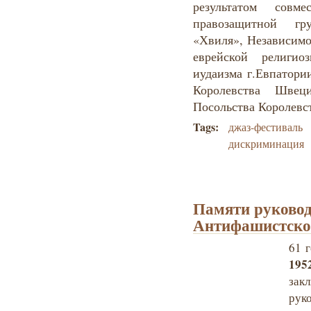
результатом совме
правозащитной гр
«Хвиля», Независимо
еврейской религио
иудаизма г.Евпатори
Королевства Шве
Посольства Королевс
Tags:
джаз-фестиваль
дискриминация
Памяти руковод
Антифашистско
61 г
1952
зак
рук