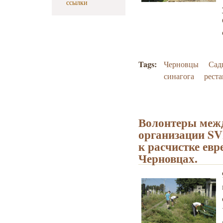
ссылки
Tags:
Черновцы
Сад
синагога
реста
Волонтеры меж
организации SV
к расчистке евр
Черновцах.