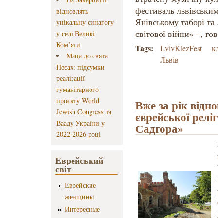
фестиваль львівським
відновлять
Янівському таборі та 
унікальну синагогу
світової війни» –, го
у селі Великі
Ком’яти
Tags:
LvivKlezFest
к
Маца до свята
Львів
Песах: підсумки
реалізації
гуманітарного
проєкту World
Вже за рік відн
Jewish Congress та
єврейської релі
Вааду України у
Садгора»
2022-2026 році
Еврейський
світ
Еврейские
женщины
Интересные