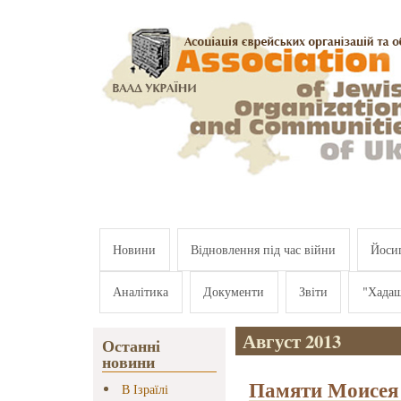
Перейти к основному содержанию
Новини
Відновлення під час війни
Йосип
Аналітика
Документи
Звіти
"Хада
Август 2013
Останні
новини
Памяти Моисея
В Ізраїлі