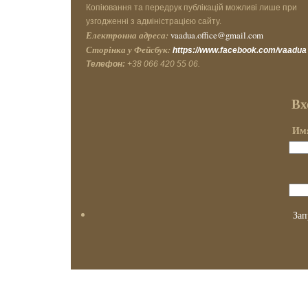
Копіювання та передрук публікацій можливі лише при
узгодженні з адміністрацією сайту.
Електронна адреса:
vaadua.office@gmail.com
Сторінка у Фейсбук:
https://www.facebook.com/vaadua
Телефон:
+38 066 420 55 06.
Вх
Имя
Зап