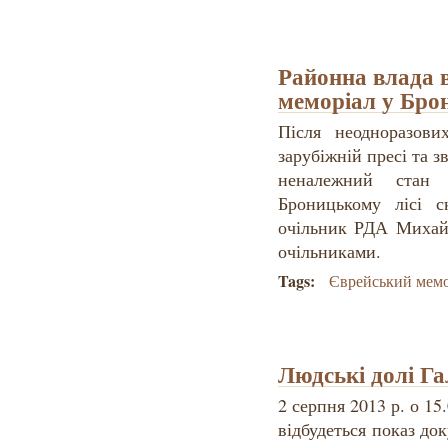
Районна влада 
меморіал у Бро
Після неодноразови
зарубіжній пресі та 
неналежний стан 
Броницькому лісі с
очільник РДА Михай
очільниками.
Tags:
Єврейський мемо
Людські долі Г
2 серпня 2013 р. о 15.
відбудеться показ до