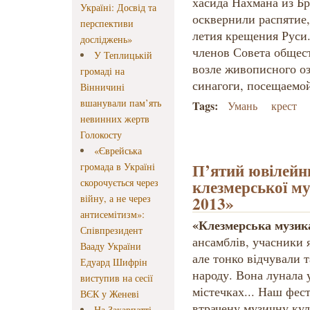
хасида Нахмана из Бр
Україні: Досвід та
осквернили распятие,
перспективи
летия крещения Руси
досліджень»
членов Совета общес
У Теплицькій
возле живописного оз
громаді на
синагоги, посещаемо
Вінничині
вшанували пам’ять
Tags:
Умань
крест
невинних жертв
Голокосту
«Єврейська
П’ятий ювілейн
громада в Україні
клезмерської му
скорочується через
війну, а не через
2013»
антисемітизм»:
«Клезмерська музик
Співпрезидент
ансамблів, учасники 
Вааду України
але тонко відчували 
Едуард Шифрін
народу. Вона лунала 
виступив на сесії
містечках... Наш фес
ВЄК у Женеві
втрачену музичну ку
На Закарпатті