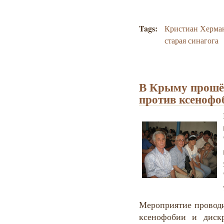
Tags:
Кристиан Херма
старая синагога
В Крыму прошё
против ксенофо
Мероприятие проводи
ксенофобии и диск