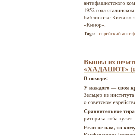
антифашистского коми
1952 года сталинском
библиотеке Киевског
«Кинор».
Tags:
еврейский антиф
Вышел из печат
«ХАДАШОТ» (ию
В номере:
У каждого — своя 
Зельцер из институт
о советском еврейств
Сравнительное тир
риторика «оба хуже»
Если не нам, то ком
Конференции (сокр