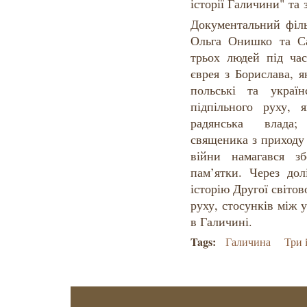
історії Галичини" та 
Документальний філь
Ольга Онишко та Са
трьох людей під час
єврея з Борислава, 
польські та україн
підпільного руху, 
радянська влада;
священика з приходу
війни намагався зб
пам’ятки. Через до
історію Другої світов
руху, стосунків між 
в Галичині.
Tags:
Галичина
Три 