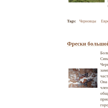
Tags:
Черновцы
Евр
Фрески большой
Боль
Сина
Чер
зам
час
Она 
чле
общ
при
горо