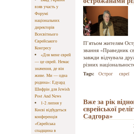
острожанами рі
взяв участь у
Форумі
національних
директорів
Всесвітнього
Єврейського
П’ятьом жителям Ост
Конгресу
звання «Праведник сві
«Для мене єврей
завжди відчувала дру
— це єврей. Немає
різних національност
значення, де він
Tags:
Острог
євреї
живе. Ми — одна
родина»: Едуард
Шифрін для Jewish
Post And News
Вже за рік відн
1-2 липня у
єврейської релі
Києві відбудеться
Садгора»
конференція
«Єврейська
спадщина в