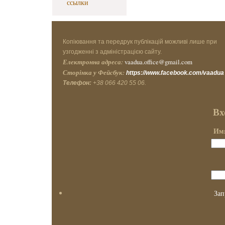
ссылки
Копіювання та передрук публікацій можливі лише при
узгодженні з адміністрацією сайту.
Електронна адреса:
vaadua.office@gmail.com
Сторінка у Фейсбук:
https://www.facebook.com/vaadua
Телефон:
+38 066 420 55 06.
Вх
Имя
Зап