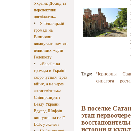
Україні: Досвід та
перспективи
досліджень»
У Теплицькій
громаді на
Вінничині
вшанували пам’ять
невинних жертв
Голокосту
«Єврейська
громада в Україні
Tags:
Черновцы
Сад
скорочується через
синагога
реста
війну, а не через
антисемітизм»:
Співпрезидент
Вааду України
В поселке Сата
Едуард Шифрін
этап первоочер
виступив на сесії
восстановитель
ВЄК у Женеві
истории и куль
На Закарпатті