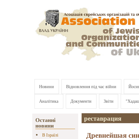
Перейти к основному содержанию
Новини
Відновлення під час війни
Йосип
Аналітика
Документи
Звіти
"Хада
реставрация
Останні
новини
Древнейшая син
В Ізраїлі