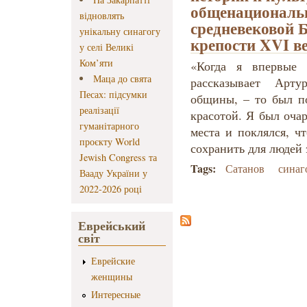
общенациональн
відновлять
средневековой 
унікальну синагогу
крепости XVI в
у селі Великі
Ком’яти
«Когда я впервые 
Маца до свята
рассказывает Арт
Песах: підсумки
общины, – то был п
реалізації
красотой. Я был оча
гуманітарного
места и поклялся, ч
проєкту World
сохранить для людей
Jewish Congress та
Tags:
Сатанов
синаг
Вааду України у
2022-2026 році
Еврейський
світ
Еврейские
женщины
Интересные