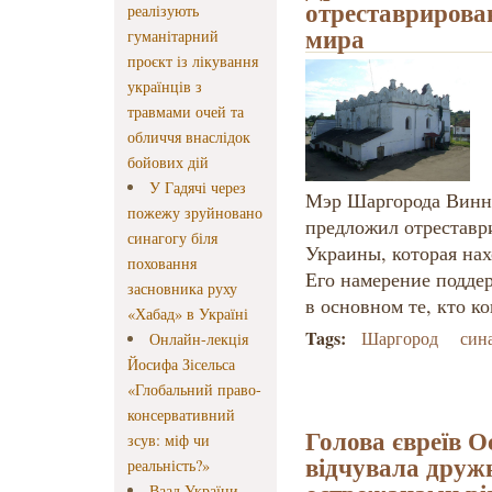
отреставрирован
реалізують
мира
гуманітарний
проєкт із лікування
українців з
травмами очей та
обличчя внаслідок
бойових дій
У Гадячі через
Мэр Шаргорода Винн
пожежу зруйновано
предложил отреставр
синагогу біля
Украины, которая нах
поховання
Его намерение подде
засновника руху
в основном те, кто к
«Хабад» в Україні
Tags:
Шаргород
син
Онлайн-лекція
Йосифа Зісельса
«Глобальний право-
консервативний
Голова євреїв О
зсув: міф чи
відчувала дружн
реальність?»
Ваад України