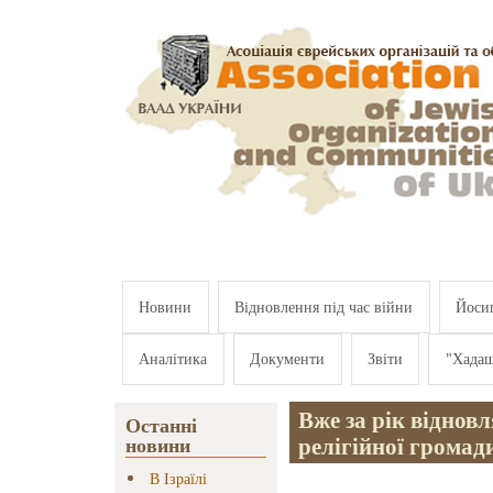
Перейти к основному содержанию
Новини
Відновлення під час війни
Йосип
Аналітика
Документи
Звіти
"Хада
Вже за рік віднов
Останні
релігійної грома
новини
В Ізраїлі