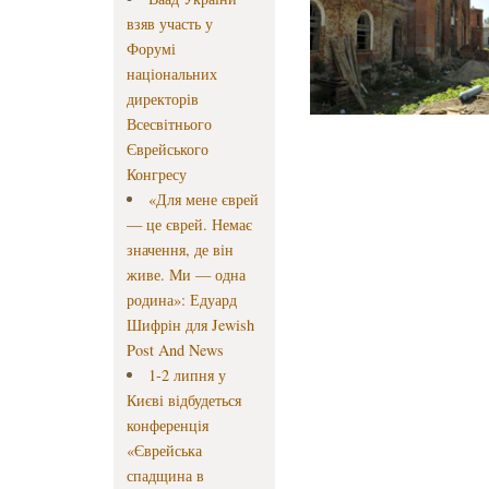
взяв участь у
Форумі
національних
директорів
Всесвітнього
Єврейського
Конгресу
«Для мене єврей
— це єврей. Немає
значення, де він
живе. Ми — одна
родина»: Едуард
Шифрін для Jewish
Post And News
1-2 липня у
Києві відбудеться
конференція
«Єврейська
спадщина в