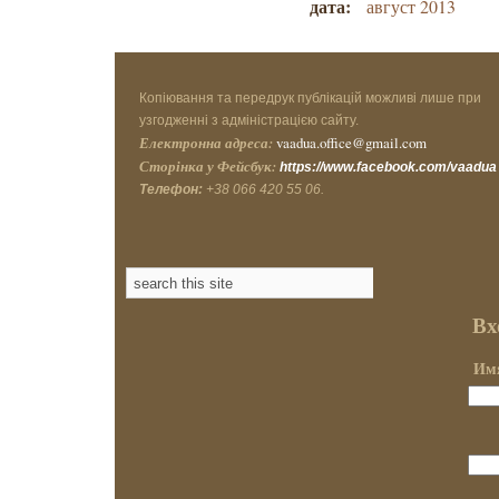
дата:
август 2013
Копіювання та передрук публікацій можливі лише при
узгодженні з адміністрацією сайту.
Електронна адреса:
vaadua.office@gmail.com
Сторінка у Фейсбук:
https://www.facebook.com/vaadua
Телефон:
+38 066 420 55 06.
Вх
Имя