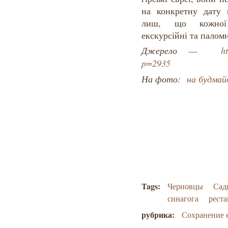
на конкретну дату 
лиш, що кожної 
екскурсійні та паломн
Джерело —
h
p=2935
На фото:
на будмайд
Tags:
Черновцы
Сад
синагога
реста
рубрика:
Сохранение 