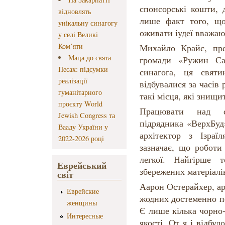
спонсорські кошти, 
відновлять
лише факт того, що
унікальну синагогу
оживати іудеї вважаю
у селі Великі
Ком’яти
Михайло Крайс, пред
Маца до свята
громади «Ружин Са
Песах: підсумки
синагога, ця свят
реалізації
відбувалися за часів 
гуманітарного
такі місця, які знищ
проєкту World
Працювати над с
Jewish Congress та
підрядника «ВерхБуд
Вааду України у
архітектор з Ізра
2022-2026 році
зазначає, що роботи
легкої. Найгірше
Еврейський
збережених матеріалі
світ
Аарон Остерайхер, ар
Еврейские
жодних достеменно пе
женщины
Є лише кілька чорно
Интересные
якості. От я і відбуд