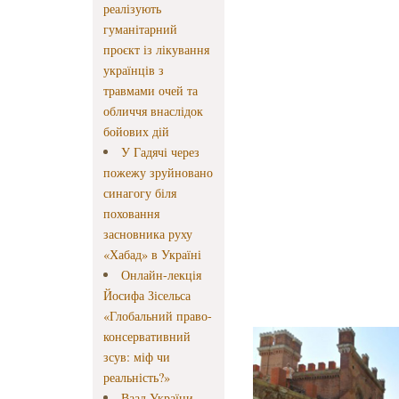
реалізують
гуманітарний
проєкт із лікування
українців з
травмами очей та
обличчя внаслідок
бойових дій
У Гадячі через
пожежу зруйновано
синагогу біля
поховання
засновника руху
«Хабад» в Україні
Онлайн-лекція
Йосифа Зісельса
«Глобальний право-
консервативний
зсув: міф чи
реальність?»
Ваад України