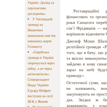
Україні: Досвід та
перспективи
Реставраційні р
досліджень»
фінансових та органі
У Теплицькій
роки Синагога переб
громаді на
сім’ї Фрідманів — н
Вінничині
вирішили відновити Си
вшанували пам’ять
Джозеф Моше Шалом
невинних жертв
релігійної громади «
Голокосту
того, що я бачу, що 
«Єврейська
громада в Україні
та якісно виконуютьс
скорочується через
зайдемо в нову сина
війну, а не через
зараз на небі буду
антисемітизм»:
приводу».
Співпрезидент
Остаточної суми, що
Вааду України
не називають, зн
Едуард Шифрін
закуповують не прост
виступив на сесії
дах. Звідки ж б
ВЄК у Женеві
зазначають: з усь
На Закарпатті