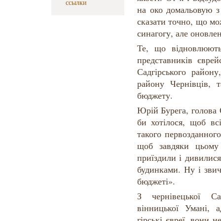
ссылки
на око домальовую з
сказати точно, що мо
синагогу, але оновле
Те, що відновлюют
представників єврей
Садгірського район
району Чернівців, 
бюджету.
Юрій Бурега, голова 
би хотілося, щоб вс
такого первозданного
щоб завдяки цьому 
приїздили і дивилис
будинками. Ну і зви
бюджеті».
З чернівецької С
вінницької Умані, 
гірські євреї, вони н