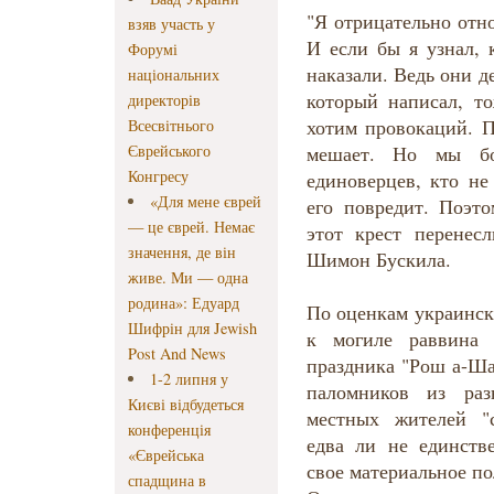
"Я отрицательно отн
взяв участь у
И если бы я узнал, 
Форумі
наказали. Ведь они д
національних
который написал, т
директорів
хотим провокаций. П
Всесвітнього
Єврейського
мешает. Но мы бо
Конгресу
единоверцев, кто не
«Для мене єврей
его повредит. Поэт
— це єврей. Немає
этот крест перенес
значення, де він
Шимон Бускила.
живе. Ми — одна
родина»: Едуард
По оценкам украински
Шифрін для Jewish
к могиле раввина 
Post And News
праздника "Рош а-Ша
1-2 липня у
паломников из раз
Києві відбудеться
местных жителей "с
конференція
едва ли не единств
«Єврейська
свое материальное п
спадщина в