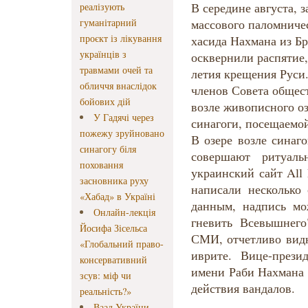
В середине августа, з
реалізують
гуманітарний
массового паломничес
проєкт із лікування
хасида Нахмана из Бр
українців з
осквернили распятие,
травмами очей та
летия крещения Руси
обличчя внаслідок
членов Совета общес
бойових дій
возле живописного оз
У Гадячі через
синагоги, посещаемо
пожежу зруйновано
В озере возле синаг
синагогу біля
совершают ритуаль
поховання
украинский сайт All
засновника руху
написали несколько
«Хабад» в Україні
данным, надпись мо
Онлайн-лекція
гневить Всевышнего
Йосифа Зісельса
СМИ, отчетливо видн
«Глобальний право-
иврите. Вице-прези
консервативний
имени Раби Нахмана
зсув: міф чи
действия вандалов.
реальність?»
Ваад України