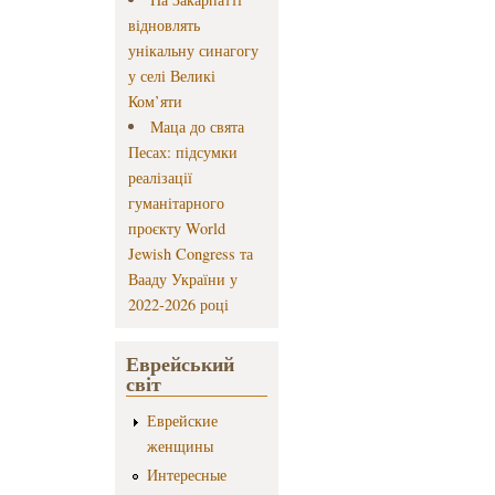
відновлять
унікальну синагогу
у селі Великі
Ком’яти
Маца до свята
Песах: підсумки
реалізації
гуманітарного
проєкту World
Jewish Congress та
Вааду України у
2022-2026 році
Еврейський
світ
Еврейские
женщины
Интересные