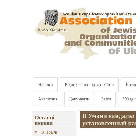
Перейти к основному содержанию
Новини
Відновлення під час війни
Йосип
Аналітика
Документи
Звіти
"Хада
В Умани вандалы 
Останні
установленный на
новини
В Ізраїлі