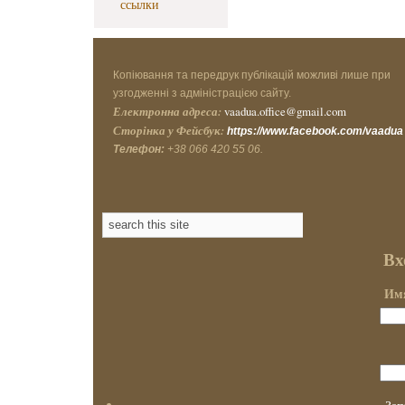
ссылки
Копіювання та передрук публікацій можливі лише при
узгодженні з адміністрацією сайту.
Електронна адреса:
vaadua.office@gmail.com
Сторінка у Фейсбук:
https://www.facebook.com/vaadua
Телефон:
+38 066 420 55 06.
Вх
Имя