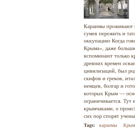
Караимы проживают н
сумев пережить и тат
оккупацию
Когда гов
Крыма», даже больши
вспоминают только к
древних времен осва
цивилизаций, был ро
скифов и греков, ита
немцев, болгар и гот
которых Крым — осно
ограничивается. Тут 
крымчаками, о проис
сих пор спорят учены
Tags:
караимы
Кры