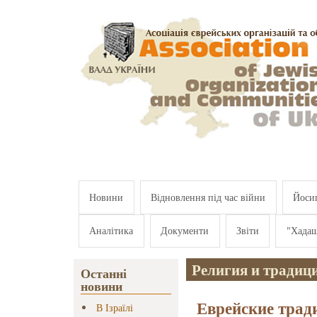
Перейти к основному содержанию
Новини
Відновлення під час війни
Йосип
Аналітика
Документи
Звіти
"Хада
Религия и традиц
Останні
новини
Еврейские трад
В Ізраїлі