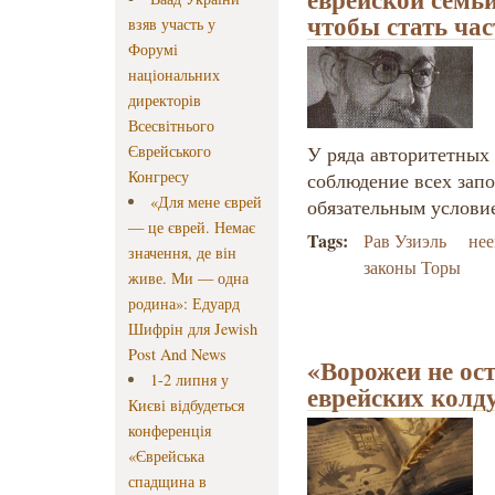
чтобы стать час
взяв участь у
Форумі
національних
директорів
Всесвітнього
Єврейського
У ряда авторитетных 
Конгресу
соблюдение всех запо
«Для мене єврей
обязательным услови
— це єврей. Немає
Tags:
Рав Узиэль
нее
значення, де він
законы Торы
живе. Ми — одна
родина»: Едуард
Шифрін для Jewish
Post And News
«Ворожеи не ост
1-2 липня у
еврейских колд
Києві відбудеться
конференція
«Єврейська
спадщина в