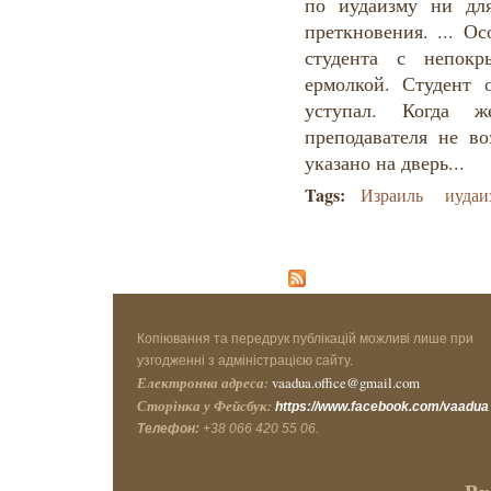
по иудаизму ни дл
преткновения. ... О
студента с непокр
ермолкой. Студент о
уступал. Когда ж
преподавателя не во
указано на дверь...
Tags:
Израиль
иудаи
Копіювання та передрук публікацій можливі лише при
узгодженні з адміністрацією сайту.
Електронна адреса:
vaadua.office@gmail.com
Сторінка у Фейсбук:
https://www.facebook.com/vaadua
Телефон:
+38 066 420 55 06.