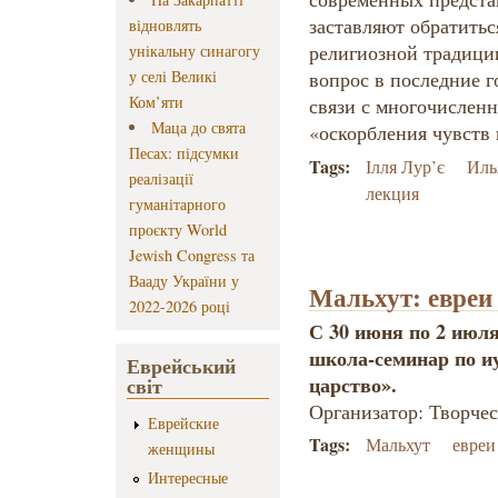
заставляют обратитьс
відновлять
религиозной традици
унікальну синагогу
у селі Великі
вопрос в последние г
Ком’яти
связи с многочислен
Маца до свята
«оскорбления чувств
Песах: підсумки
Tags:
Ілля Лур’є
Иль
реалізації
лекция
гуманітарного
проєкту World
Jewish Congress та
Вааду України у
Мальхут: евреи
2022-2026 році
С 30 июня по 2 июля
школа-семинар по и
Еврейський
царство».
світ
Организатор: Творче
Еврейские
Tags:
Мальхут
евреи
женщины
Интересные