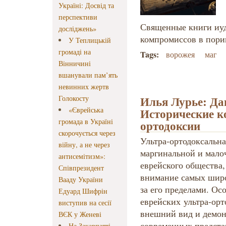
Україні: Досвід та
перспективи
Священные книги иуд
досліджень»
компромиссов в пор
У Теплицькій
громаді на
Tags:
ворожея
маг
Вінничині
вшанували пам’ять
невинних жертв
Илья Лурье: Дац
Голокосту
«Єврейська
Исторические к
громада в Україні
ортодоксии
скорочується через
Ультра-ортодоксальн
війну, а не через
маргинальной и мало
антисемітизм»:
еврейского общества,
Співпрезидент
внимание самых широк
Вааду України
за его пределами. Ос
Едуард Шифрін
еврейских ультра-орт
виступив на сесії
внешний вид и демон
ВЄК у Женеві
современных предста
На Закарпатті