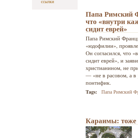
ссылки
Папа Римский Ф
что «внутри ка
сидит еврей»
Папа Римский Франци
«юдофилии», проявле
Он согласился, что «
сидит еврей», и заяв
христианином, не пр
— «не в расовом, а в
понтифик.
Tags:
Папа Римский Ф
Караимы: тоже