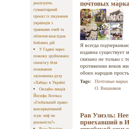
почтовых марк
реалізують
гуманітарний
проєкт із лікування
українців з
травмами очей та
обличчя внаслідок
бойових дій
Я всегда подчеркиваю
У Гадячі через
издавна существует 
пожежу зруйновано
связано не только с т
синагогу біля
протяжении веков жил
поховання
обоих народов прост
засновника руху
Tags:
Почтовые марки
«Хабад» в Україні
О. Вишняков
Онлайн-лекція
Йосифа Зісельса
«Глобальний право-
консервативний
Рав Узиэль: Нее
зсув: міф чи
приехавший в И
реальність?»
еврейской семьи
Ваад України