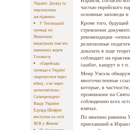
Израиля, согласно ко
Україні: Досвід та
частью еврейского на
перспективи
основные заповеди и
досліджень»
Кроме того, будущий 
У Теплицькій
стремление документа
громаді на
рекомендации «опека
Вінничині
религиозные педагоги
вшанували пам’ять
невинних жертв
доказать в ходе теоре
Голокосту
соблюдает на практи
«Єврейська
(шабат, кашрут и т.п.
громада в Україні
Меир Узиэль обнаружи
скорочується через
многочисленные ссыл
війну, а не через
которые, в частности,
антисемітизм»:
проживание на Свято
Співпрезидент
соблюдению всех ост
Вааду України
взятых.
Едуард Шифрін
По мнению раввина Уз
виступив на сесії
приехавший в Израиль
ВЄК у Женеві
На Закарпатті