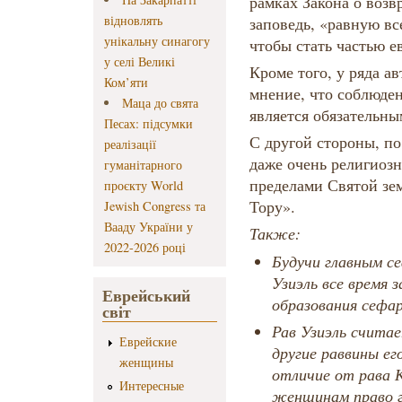
рамках Закона о воз
відновлять
заповедь, «равную вс
унікальну синагогу
чтобы стать частью е
у селі Великі
Кроме того, у ряда а
Ком’яти
мнение, что соблюден
Маца до свята
является обязательн
Песах: підсумки
С другой стороны, п
реалізації
даже очень религиозн
гуманітарного
пределами Святой зе
проєкту World
Тору».
Jewish Congress та
Вааду України у
Также:
2022-2026 році
Будучи главным се
Узиэль все время 
Еврейський
образования сефа
світ
Рав Узиэль считае
Еврейские
другие раввины ег
женщины
отличие от рава 
Интересные
женщинам право г