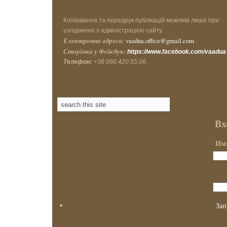
Копіювання та передрук публікацій можливі лише при
узгодженні з адміністрацією сайту.
Електронна адреса:
vaadua.office@gmail.com
Сторінка у Фейсбук:
https://www.facebook.com/vaadua
Телефон:
+38 066 420 55 06.
Вх
Имя
Зап