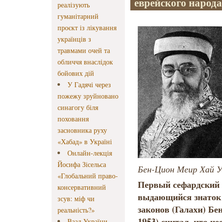
еврейского народа
реалізують
гуманітарний
проєкт із лікування
українців з
травмами очей та
обличчя внаслідок
бойових дій
У Гадячі через
пожежу зруйновано
синагогу біля
поховання
засновника руху
«Хабад» в Україні
Онлайн-лекція
Йосифа Зісельса
Бен-Цион Меир Хай У
«Глобальний право-
Первый сефардский 
консервативний
выдающийся знаток 
зсув: міф чи
законов (Галахи) Бе
реальність?»
1953) считал, что н
Ваад України