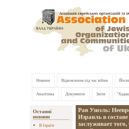
Перейти к основному содержанию
Новини
Відновлення під час війни
Йосип
Аналітика
Документи
Звіти
"Хада
Рав Узиэль: Неевр
Останні
Израиль в составе
новини
заслуживает того,
В Ізраїлі