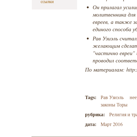
ссылки
Он прилагал усили
молитвенника для 
евреев, а также 
единого способа у
Рав Узиэль считал
желающим сделать
"частично евреи" 
проводил соотве
По материалам: http://
Tags:
Рав Узиэль
нее
законы Торы
рубрика:
Религия и т
дата:
Март 2016