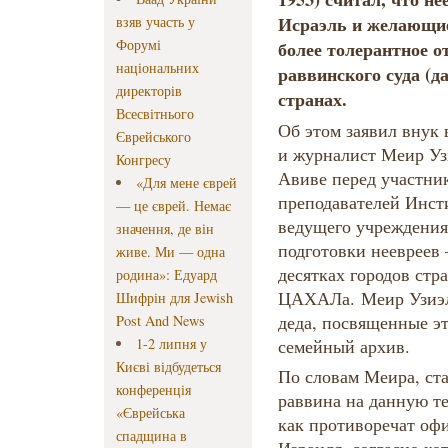
Исраэль и желающие
взяв участь у
Форумі
более толерантное о
національних
раввинского суда (д
директорів
странах.
Всесвітнього
Об этом заявил внук
Єврейського
и журналист Меир Узи
Конгресу
Авиве перед участни
«Для мене єврей
преподавателей Инст
— це єврей. Немає
ведущего учреждения
значення, де він
подготовки неевреев 
живе. Ми — одна
десятках городов стр
родина»: Едуард
ЦАХАЛа. Меир Узиэл
Шифрін для Jewish
деда, посвященные эт
Post And News
1-2 липня у
семейный архив.
Києві відбудеться
По словам Меира, ста
конференція
раввина на данную т
«Єврейська
как противоречат оф
спадщина в