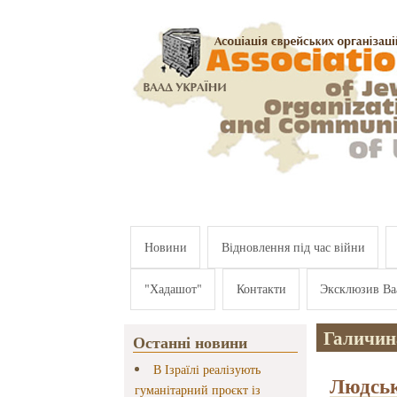
Перейти к основному содержанию
Новини
Відновлення під час війни
"Хадашот"
Контакти
Эксклюзив Ва
Галичин
Останні новини
В Ізраїлі реалізують
Людськ
гуманітарний проєкт із