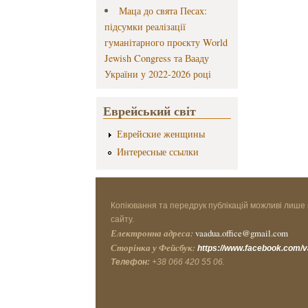
Маца до свята Песах:
підсумки реалізації
гуманітарного проєкту World
Jewish Congress та Вааду
України у 2022-2026 році
Еврейський світ
Еврейские женщины
Интересные ссылки
Копіювання та передрук публікацій можливі лише 
сайту.
Електронна адреса:
vaadua.office@gmail.com
Сторінка у Фейсбук:
https://www.facebook.com/
Телефон:
+38 066 420 55 06.