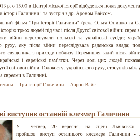
013 р. о 15.00 в Центрі міської історії відбудеться показ документ
и історії Галичини" та зустріч з др. Ароном Вайсом.
льний фільм "Три історії Галичини" (реж. Ольга Онишко та С
історію трьох людей під час і після Другої світової війни: єврея 
оки війни переховували польські та українські сусіди; украї
го руху, яку після війни переслідувала радянська влада; по
ого священика з приходу поблизу Перемишля, який після війн
українські і єврейські пам’ятки. Через долі цих людей показ
угої світової війни, Голокосту, українського руху, стосунків між
а євреями в Галичині.
личина
Три історії Галичини
Аарон Вайс
ві виступив останній клезмер Галичини
У четвер, 20 вересня, на сцені Львівської фі
пройшов
виступ останнього клезмера Галичини - 