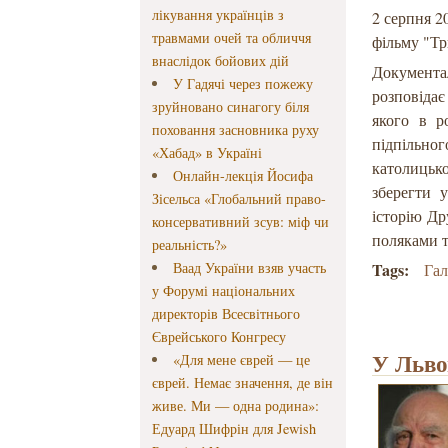
лікування українців з
2 серпня 2
травмами очей та обличчя
фільму "Тр
внаслідок бойових дій
Документа
У Гадячі через пожежу
розповідає 
зруйновано синагогу біля
якого в р
поховання засновника руху
підпільно
«Хабад» в Україні
католицьк
Онлайн-лекція Йосифа
зберегти 
Зісельса «Глобальний право-
історію Др
консервативний зсув: міф чи
поляками т
реальність?»
Ваад України взяв участь
Tags:
Га
у Форумі національних
директорів Всесвітнього
Єврейського Конгресу
У Льво
«Для мене єврей — це
єврей. Немає значення, де він
живе. Ми — одна родина»:
Едуард Шифрін для Jewish