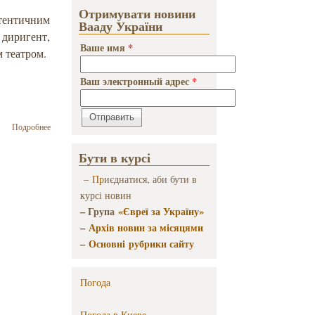
Отримувати новини
втентичним
Вааду України
диригент,
Ваше имя
*
 театром.
Ваш электронный адрес
*
о У
Подробнее
Львові
виступив
Бути в курсі
останній
клезмер
–
Пр
иєднатися, аби бути в
Галичини
курсі новин
– Група
«Євреї за Україну»
–
Архів новин за місяцями
–
Основні рубрики сайту
Погода
Погода в
Киеве