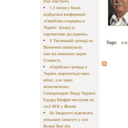
Post And News
1-2 липня у Києві
відбудеться конференція
«Єврейська спадщина в
Україні: Досвід та
перспективи досліджень»
У Теплицькій громаді на
Tags:
кле
Вінничині вшанували
пам’ять невинних жертв
Голокосту
«Єврейська громада в
Україні скорочується через
війну, а не через
антисемітизм»:
Співпрезидент Вааду України
Едуард Шифрін виступив на
сесії ВЄК у Женеві
На Закарпатті відновлять
унікальну синагогу у селі
Великі Ком’яти