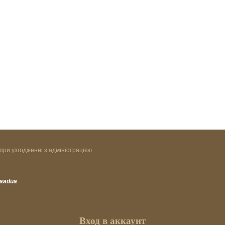
при узгодженні з адміністрацією
vaadua
Вход в аккаунт