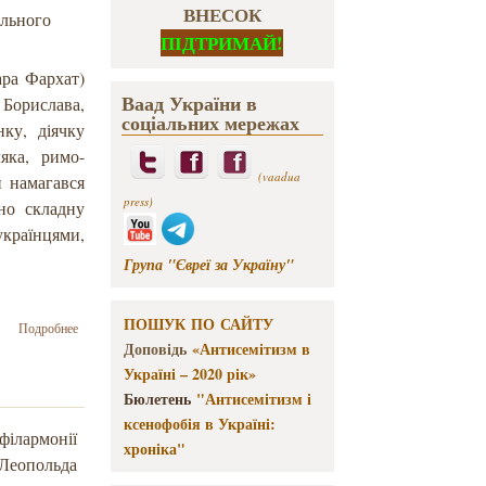
ВНЕСОК
ального
ПІДТРИМАЙ!
ара Фархат)
Ваад України в
з Борислава,
соціальних мережах
нку, діячку
ляка, римо-
(vaadua
и намагався
press)
ано складну
 українцями,
Група "Євреї за Україну"
ПОШУК ПО САЙТУ
о
Подробнее
Людські
Доповідь
«Антисемітизм в
долі
Україні – 2020 рік»
Галичини
Бюлетень
"Антисемітизм і
ксенофобія в Україні:
лармонії
хроніка"
Леопольда