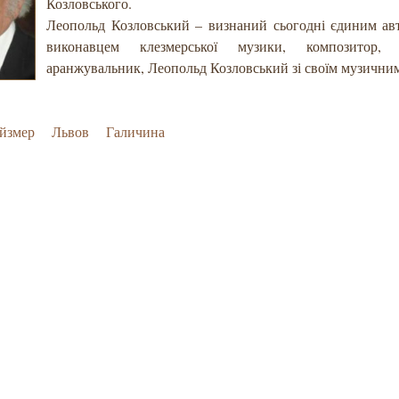
Козловського.
Леопольд Козловський –
визнаний сьогодні єдиним а
виконавцем клезмерської музики, композитор, 
аранжувальник, Леопольд Козловський зі своїм музичним
йзмер
Львов
Галичина