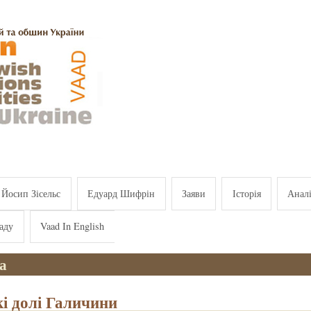
Йосип Зісельс
Едуард Шифрін
Заяви
Історія
Анал
аду
Vaad In English
а
і долі Галичини