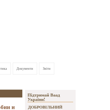
ітика
Документи
Звіти
Підтримай Ваад
України!
обии и
ДОБРОВІЛЬНИЙ