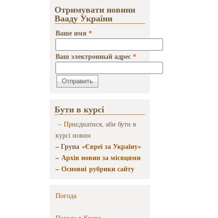
Отримувати новини
Вааду України
Ваше имя
*
Ваш электронный адрес
*
Бути в курсі
–
Пр
иєднатися, аби бути в
курсі новин
– Група
«Євреї за Україну»
–
Архів новин за місяцями
–
Основні рубрики сайту
Погода
Погода в
Киеве