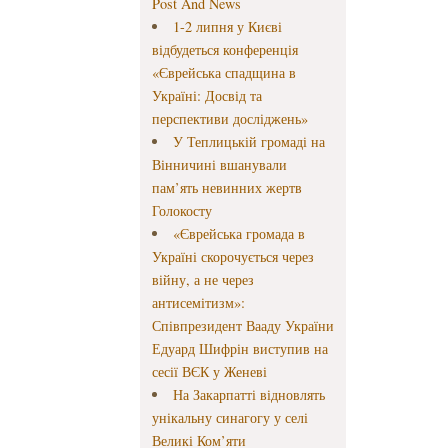
Post And News
1-2 липня у Києві
відбудеться конференція
«Єврейська спадщина в
Україні: Досвід та
перспективи досліджень»
У Теплицькій громаді на
Вінничині вшанували
пам’ять невинних жертв
Голокосту
«Єврейська громада в
Україні скорочується через
війну, а не через
антисемітизм»:
Співпрезидент Вааду України
Едуард Шифрін виступив на
сесії ВЄК у Женеві
На Закарпатті відновлять
унікальну синагогу у селі
Великі Ком’яти