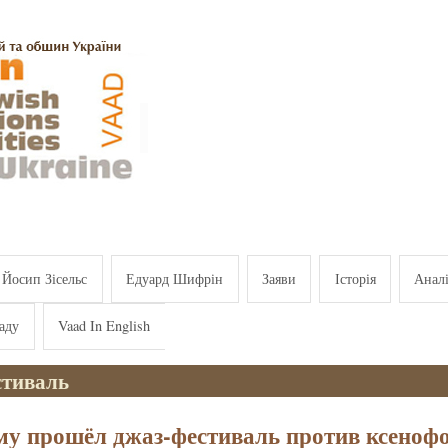
Йосип Зісельс
Едуард Шифрін
Заяви
Історія
Анал
аду
Vaad In English
стиваль
у прошёл джаз-фестиваль против ксеноф