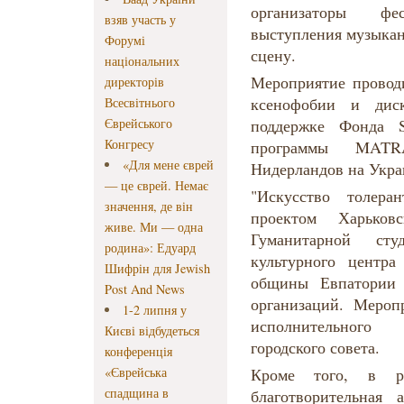
организаторы фе
взяв участь у
выступления музыкан
Форумі
сцену.
національних
Мероприятие провод
директорів
ксенофобии и дис
Всесвітнього
Єврейського
поддержке Фонда 
Конгресу
программы MATRA
«Для мене єврей
Нидерландов на Укра
— це єврей. Немає
"Искусство толера
значення, де він
проектом Харьков
живе. Ми — одна
Гуманитарной сту
родина»: Едуард
культурного центра
Шифрін для Jewish
общины Евпатории 
Post And News
организаций. Мероп
1-2 липня у
исполнительного
Києві відбудеться
городского совета.
конференція
«Єврейська
Кроме того, в ра
спадщина в
благотворительная 