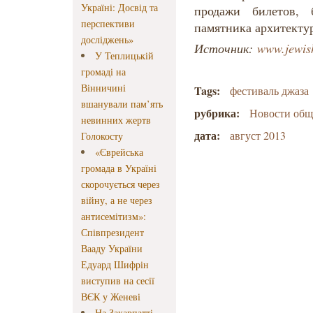
Україні: Досвід та
продажи билетов, 
перспективи
памятника архитектур
досліджень»
Источник:
www.jewis
У Теплицькій
громаді на
Вінничині
Tags:
фестиваль джаза
вшанували пам’ять
рубрика:
Новости об
невинних жертв
дата:
август 2013
Голокосту
«Єврейська
громада в Україні
скорочується через
війну, а не через
антисемітизм»:
Співпрезидент
Вааду України
Едуард Шифрін
виступив на сесії
ВЄК у Женеві
На Закарпатті