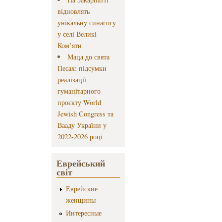
відновлять
унікальну синагогу
у селі Великі
Ком’яти
Маца до свята
Песах: підсумки
реалізації
гуманітарного
проєкту World
Jewish Congress та
Вааду України у
2022-2026 році
Еврейський
світ
Еврейские
женщины
Интересные