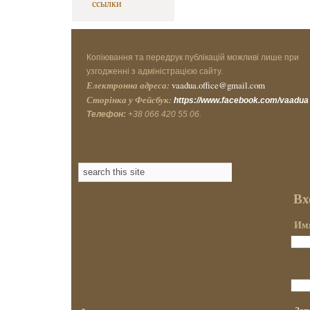
ссылки
Копіювання та передрук публікацій можливі лише при
узгодженні з адміністрацією сайту.
Електронна адреса:
vaadua.office@gmail.com
Сторінка у Фейсбук:
https://www.facebook.com/vaadua
Телефон:
+38 066 420 55 06.
Вх
Имя