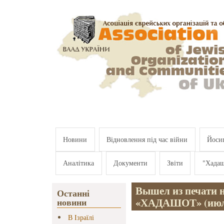
Перейти к основному содержанию
Новини
Відновлення під час війни
Йосип
Аналітика
Документи
Звіти
"Хада
Вышел из печати 
Останні
«ХАДАШОТ» (июль
новини
В Ізраїлі