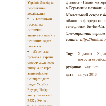
фильме «Наши матери
Україні: Досвід та
в Германии назвали 
перспективи
досліджень»
Маленький секрет б
У Теплицькій
обаянию фюрера пос
громаді на
телефильм Би-Би-С
Вінничині
Электронная версия
вшанували пам’ять
сайте:
http
://hadasho
невинних жертв
Голокосту
«Єврейська
Tags:
Хадашот
Хада
громада в Україні
новости еврейск
скорочується через
рубрика:
хадашот
війну, а не через
антисемітизм»:
дата:
август 2013
Співпрезидент
Вааду України
Едуард Шифрін
виступив на сесії
ВЄК у Женеві
На Закарпатті