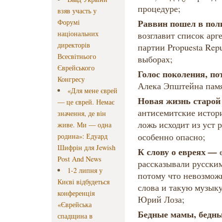
процедуре;
взяв участь у
Раввин пошел в по
Форумі
національних
возглавит список ар
директорів
партии Propuesta Rep
Всесвітнього
выборах;
Єврейського
Голос поколения, п
Конгресу
Алека Эпштейна памя
«Для мене єврей
Новая жизнь старой
— це єврей. Немає
антисемитские истори
значення, де він
ложь исходит из уст 
живе. Ми — одна
особенно опасно;
родина»: Едуард
Шифрін для Jewish
К слову о евреях
—
е
Post And News
рассказывали русским
1-2 липня у
потому что невозможн
Києві відбудеться
слова и такую музыку
конференція
Юрий Лоза;
«Єврейська
Бедные мамы, бедн
спадщина в