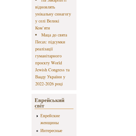
відновлять
унікальну синагогу
у селі Великі
Ком’яти
Маца до свята
Песах: підсумки
реалізації
гуманітарного
проєкту World
Jewish Congress та
Вааду України у
2022-2026 році
Еврейський
світ
Еврейские
женщины
Интересные