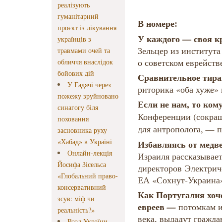
реалізують
гуманітарний
В номере:
проєкт із лікування
У каждого — своя 
українців з
Зельцер из институт
травмами очей та
о советском еврейств
обличчя внаслідок
бойових дій
Сравнительное тир
У Гадячі через
риторика «оба хуже»
пожежу зруйновано
Если не нам, то ком
синагогу біля
Конференции (сокра
поховання
—
для антрополога,
п
засновника руху
«Хабад» в Україні
Избавляясь от медв
Онлайн-лекція
Израиля рассказывае
Йосифа Зісельса
директоров Электрич
«Глобальний право-
ЕА «Сохнут-Украина»
консервативний
Как Португалия хоч
зсув: міф чи
евреев
—
потомкам и
реальність?»
века, выдадут гражда
Ваад України