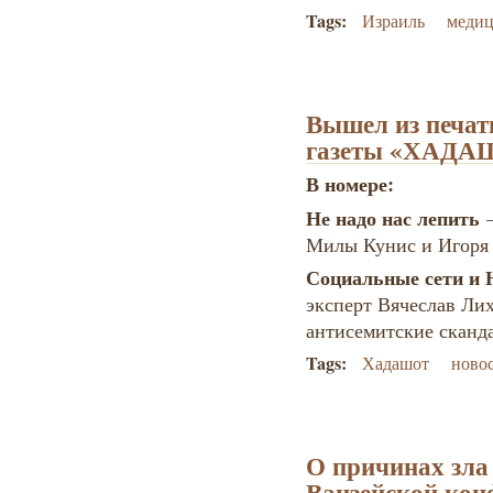
Tags:
Израиль
меди
Вышел из печат
газеты «ХАДА
В номере:
Не надо нас лепить
Милы Кунис и Игоря
Социальные сети и
эксперт Вячеслав Ли
антисемитские сканд
Tags:
Хадашот
ново
О причинах зла
Ванзейской кон