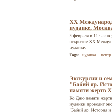
XX Международ
иудаике, Москв
3 февраля в 11 часов
открытие XX Междун
иудаике.
Tags:
иудаика
центр
Экскурсии и се
"Бабий яр. Ист
памяти жертв Х
Ко Дню памяти жертв
иудаики проводит эк
"Бабий яр. История и