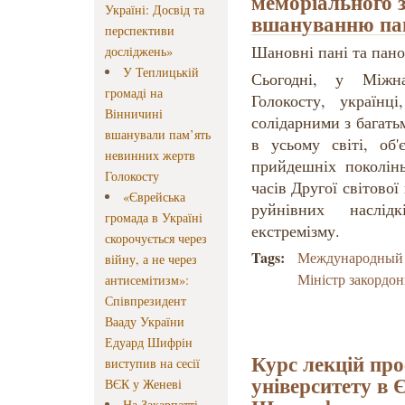
меморіального з
Україні: Досвід та
вшануванню пам
перспективи
Шановні пані та пано
досліджень»
У Теплицькій
Сьогодні, у Міжн
громаді на
Голокосту, українц
Вінничині
солідарними з багать
вшанували пам’ять
в усьому світі, об
невинних жертв
прийдешніх поколін
Голокосту
часів Другої світової
«Єврейська
руйнівних наслід
громада в Україні
екстремізму.
скорочується через
Tags:
Международный 
війну, а не через
Міністр закордо
антисемітизм»:
Співпрезидент
Вааду України
Едуард Шифрін
Курс лекцій пр
виступив на сесії
університету в
ВЄК у Женеві
На Закарпатті