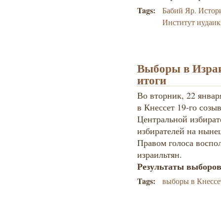
Tags:
Бабий Яр. Истор
Институт иудаи
Выборы в Изра
итоги
Во вторник, 22 январ
в Кне
ссет 19-го созы
Центральной избират
избирателей на ныне
Правом голоса воспол
израильтян.
Результаты выборов 
Tags:
выборы в Кнессе