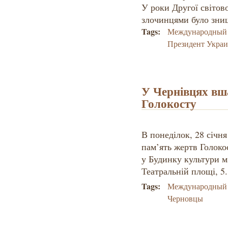
У роки Другої світов
злочинцями було знищ
Tags:
Международный 
Президент Укра
У Чернівцях вш
Голокосту
В понеділок, 28 січн
пам’ять жертв Голоко
у Будинку культури м
Театральній площі, 5
Tags:
Международный 
Черновцы