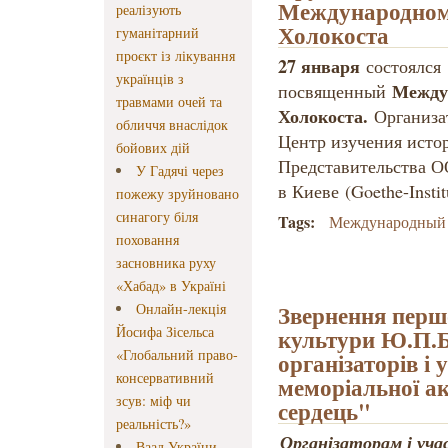
Международном
реалізують
Холокоста
гуманітарний
проєкт із лікування
27 января
состоялс
українців з
Между
посвященный
травмами очей та
Холокоста.
Организа
обличчя внаслідок
Центр изучения исто
бойових дій
Представительства О
У Гадячі через
в Киеве (Goethe-Instit
пожежу зруйновано
синагогу біля
Tags:
Международный 
поховання
засновника руху
«Хабад» в Україні
Звернення перш
Онлайн-лекція
Йосифа Зісельса
культури Ю.П.Б
«Глобальний право-
організаторів і 
консервативний
меморіальної ак
зсув: міф чи
сердець"
реальність?»
Організаторам і уч
Ваад України