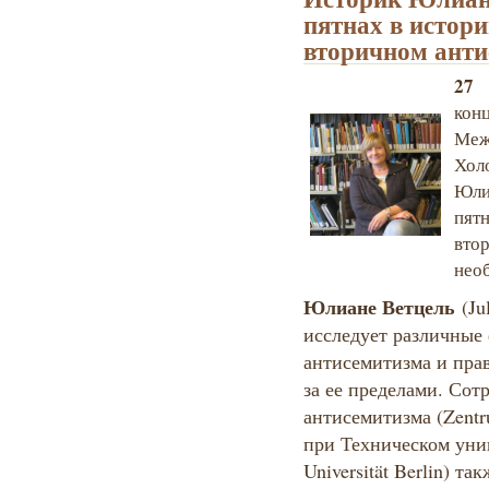
пятнах в истори
вторичном анти
27 
кон
Меж
Хол
Юли
пят
вт
нео
Юлиане Ветцель
(Ju
исследует различные
антисемитизма и пра
за ее пределами. Сот
антисемитизма (Zentr
при Техническом унив
Universität Berlin) т