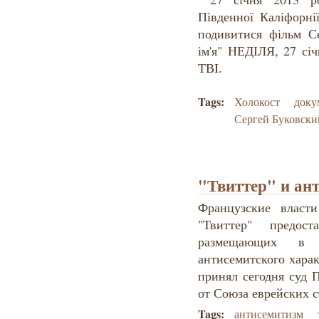
Південної Каліфорн
подивитися фільм С
ім'я" НЕДІЛЯ, 27 січ
ТВI.
Tags:
Холокост
доку
Сергей Буковски
"Твиттер" и ан
Французские власт
"Твиттер" предос
размещающих в 
антисемитского хара
принял сегодня суд 
от Союза еврейских 
Tags:
антисемитизм