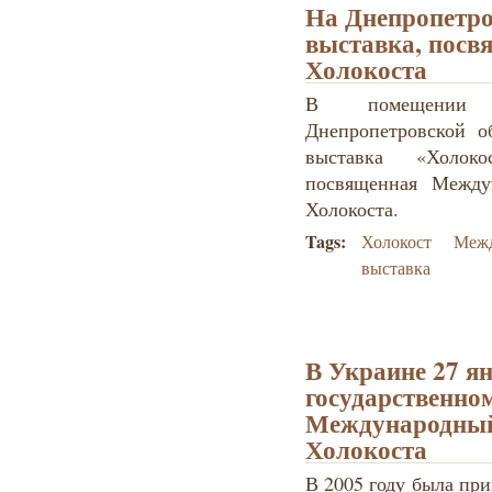
На Днепропетр
выставка, посв
Холокоста
В помещении Г
Днепропетровской о
выставка «Холок
посвященная Между
Холокоста.
Tags:
Холокост
Межд
выставка
В Украине 27 я
государственном
Международный
Холокоста
В 2005 году была пр