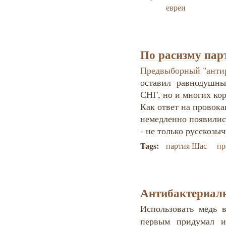
евреи
По расизму па
Предвыборный "анти
оставил равнодушным
СНГ, но и многих ко
Как ответ на провока
немедленно появилис
- не только русскозы
Tags:
партия Шас
пр
Антибактериаль
Использовать медь 
первым придумал и