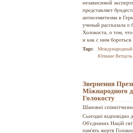
независимой экспертн
представляет бундест
антисемитизма в Гер
ученый рассказала о 
Холокоста, о том, чт
и как с ним бороться.
Tags:
Международный 
Юлиане Ветцель
Звернення Прези
Міжнародного д
Голокосту
Шановні співвітчизн
Сьогодні відповідно 
Об'єднаних Націй сві
пам'ять жертв Голокос