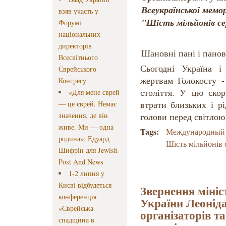
Всеукраїнської мемор
взяв участь у
"Шість мільйонів с
Форумі
національних
директорів
Шановні пані і панов
Всесвітнього
Сьогодні Україна і
Єврейського
жертвам Голокосту -
Конгресу
століття. У цю скор
«Для мене єврей
втрати близьких і р
— це єврей. Немає
значення, де він
голови перед світлою
живе. Ми — одна
Tags:
Международный 
родина»: Едуард
Шість мільйонів 
Шифрін для Jewish
Post And News
1-2 липня у
Києві відбудеться
Звернення мініс
конференція
України Леонід
«Єврейська
організаторів т
спадщина в