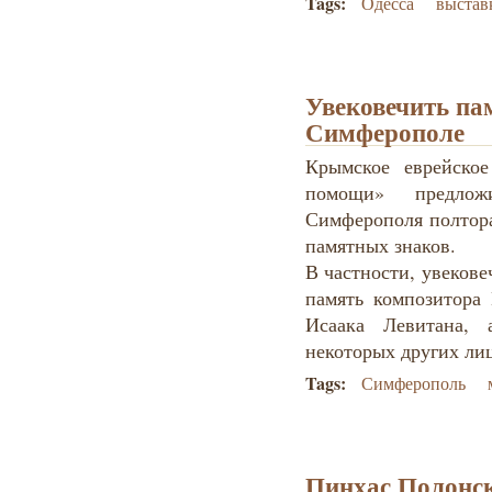
Tags:
Одесса
выстав
Увековечить пам
Симферополе
Крымское еврейско
помощи» предлож
Симферополя полтора
памятных знаков.
В частности, увекове
память композитора 
Исаака Левитана,
некоторых других ли
Tags:
Симферополь
Пинхас Полонс