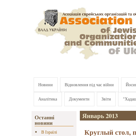
Перейти к основному содержанию
Новини
Відновлення під час війни
Йосип
Аналітика
Документи
Звіти
"Хада
Январь 2013
Останні
новини
Круглый стол,
В Ізраїлі