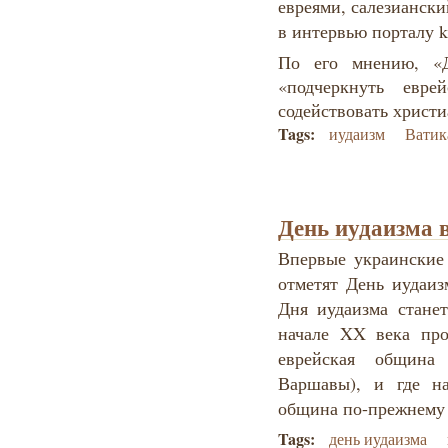
евреями, салезианск
в интервью порталу k
По его мнению, «Д
«подчеркнуть евре
содействовать христи
Tags:
иудаизм
Ватик
День иудаизма 
Впервые украинские 
отметят День иудаиз
Дня иудаизма стане
начале XX века про
еврейская общин
Варшавы), и где н
община по-прежнему 
Tags:
день иудаизма