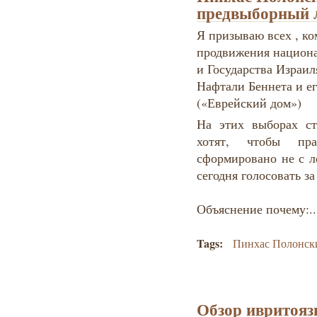
предвыборный 
Я призываю всех , к
продвижения национа
и Государства Израил
Нафтали Беннета и е
(«Еврейский дом»)
На этих выборах ст
хотят, чтобы пра
сформировано не с л
сегодня голосовать з
Объяснение почему:..
Tags:
Пинхас Полонск
Обзор ивритояз