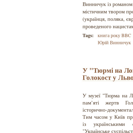
Винничук із романом 
містичним твором пр
(українця, поляка, євр
проведеного нацистам
Tags:
книга року BBC
Юрій Винничук
У "Тюрмі на Ло
Голокост у Льво
У музеї "Тюрма на Л
пам’яті жертв Гол
історично-документа
Тим часом у Київ пр
із українськими 
"Українське суспільст