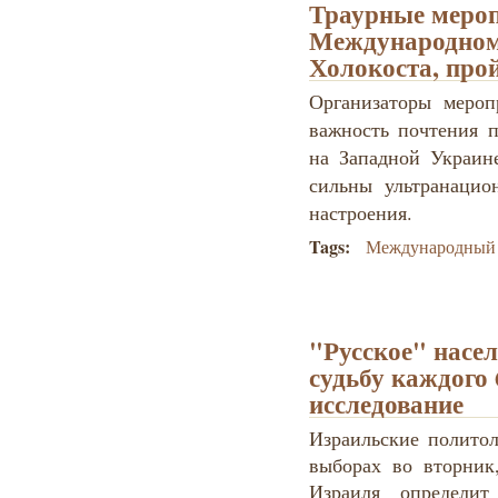
Траурные меро
Международном
Холокоста, прой
Организаторы мероп
важность почтения 
на Западной Украине
сильны ультранацио
настроения.
Tags:
Международный 
"Русское" насе
судьбу каждого 6
исследование
Израильские полито
выборах во вторник,
Израиля определи