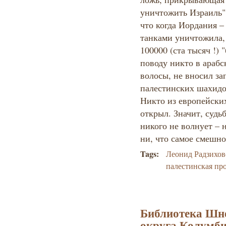
уничтожить Израиль"
что когда Иордания 
танками уничтожила, 
100000 (ста тысяч !) 
поводу никто в арабс
волосы, не вносил за
палестинских шахидо
Никто из европейских
открыл. Значит, судь
никого не волнует – 
ни, что самое смешно
Tags:
Леонид Радзихо
палестинская пр
Библиотека Шне
округа Колумб