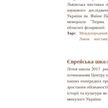
Львівська виставка 
наукового дослідже
України ім. Фаїни П
меморіалу "Тюрма 
обласної філармонії.
Tags:
Международный 
Львов
выставк
Єврейська шко
Літня школа 2013 р
починанням Центру мі
наших попередніх пр
зростання обізнаності
історії та культури я
минулого України.