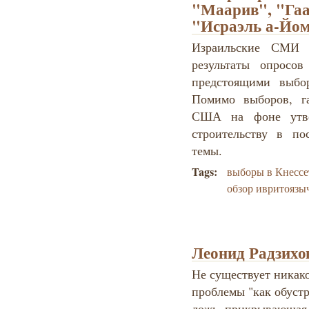
"Маарив", "Гаа
"Исраэль а-Йом
Израильские СМИ 
результаты опросо
предстоящими выбо
Помимо выборов, г
США на фоне утве
строительству в по
темы.
Tags:
выборы в Кнессе
обзор ивритоязы
Леонид Радзихо
Не существует никако
проблемы "как обустр
ложь, прикрывающая 