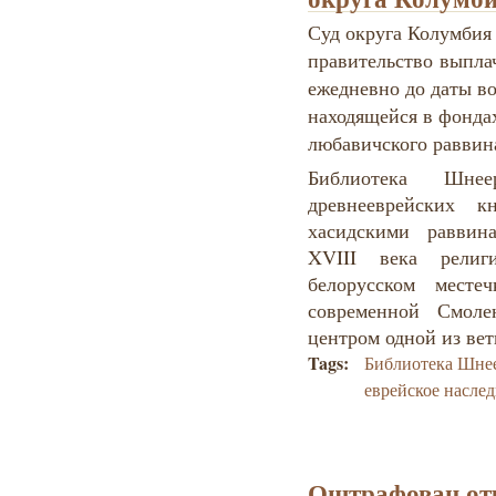
Суд округа Колумбия 
правительство выплач
ежедневно до даты в
находящейся в фонда
любавичского раввин
Библиотека Шне
древнееврейских к
хасидскими раввин
XVIII века религ
белорусском месте
современной Смоле
центром одной из вет
Tags:
Библиотека Шне
еврейское насле
Оштрафован от