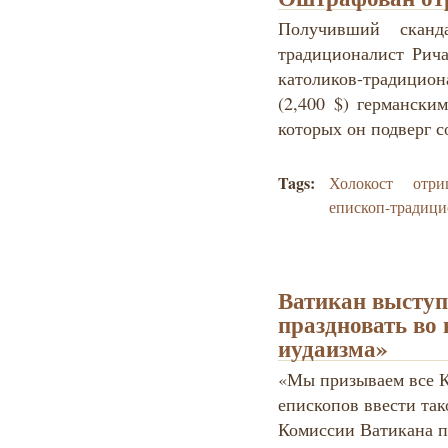
Получивший сканда
традиционалист Рича
католиков-традицион
(2,400 $) германски
которых он подверг 
Tags:
Холокост
отри
епископ-традици
Ватикан выступ
праздновать во 
иудаизма»
«Мы призываем все 
епископов ввести так
Комиссии Ватикана п