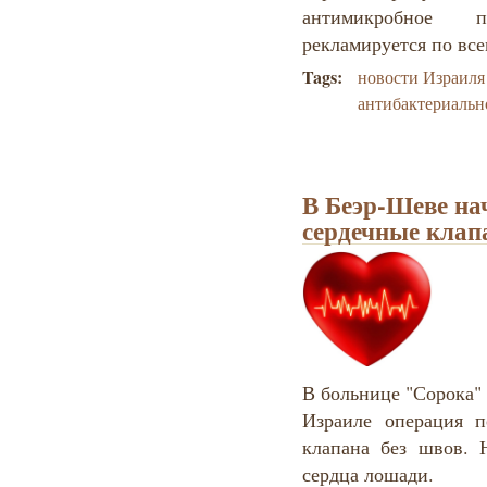
антимикробное п
рекламируется п
о вс
Tags:
новости Израиля
антибактериальн
В Беэр-Шеве на
сердечные клап
В больнице "Сорока"
Израиле операция п
клапана без швов. 
сердца лошади.