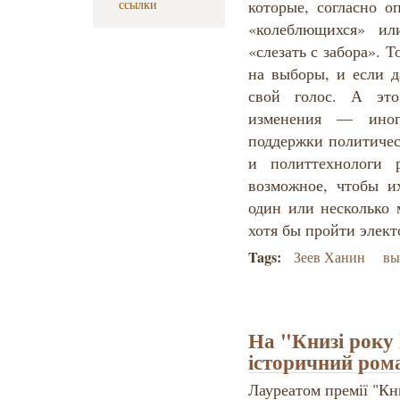
ссылки
которые, согласно о
«колеблющихся» ил
«слезать с забора». Т
на выборы, и если д
свой голос. А это
изменения — иног
поддержки политичес
и политтехнологи 
возможное, чтобы и
один или несколько 
хотя бы пройти элект
Tags:
Зеев Ханин
вы
На "Книзі року
історичний ром
Лауреатом премії "К