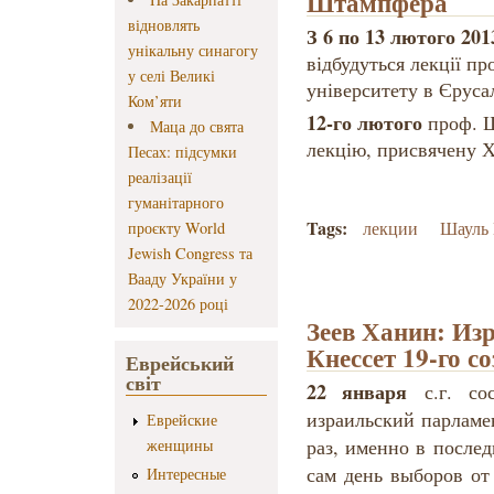
Штампфера
відновлять
З 6 по 13 лютого 201
унікальну синагогу
відбудуться лекції п
у селі Великі
університету в Єрус
Ком’яти
12-го лютого
проф. Ш
Маца до свята
лекцію, присвячену Х
Песах: підсумки
реалізації
гуманітарного
Tags:
лекции
Шауль
проєкту World
Jewish Congress та
Вааду України у
2022-2026 році
Зеев Ханин: Из
Кнессет 19-го с
Еврейський
світ
22 января
с.г. с
израильский парламе
Еврейские
раз, именно в после
женщины
сам день выборов от
Интересные