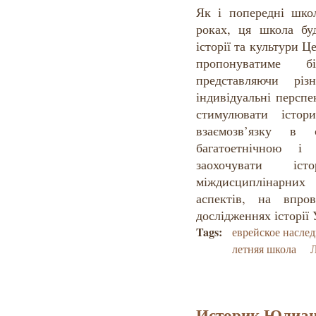
Як і попередні школ
роках, ця школа бу
історії та культури 
пропонуватиме б
представляючи різ
індивідуальні перспе
стимулювати істор
взаємозв’язку в
багатоетнічною і 
заохочувати іс
міждисциплінарних
аспектів, на впро
дослідженнях історії 
Tags:
еврейское насле
летняя школа
Л
Историк Юлиане