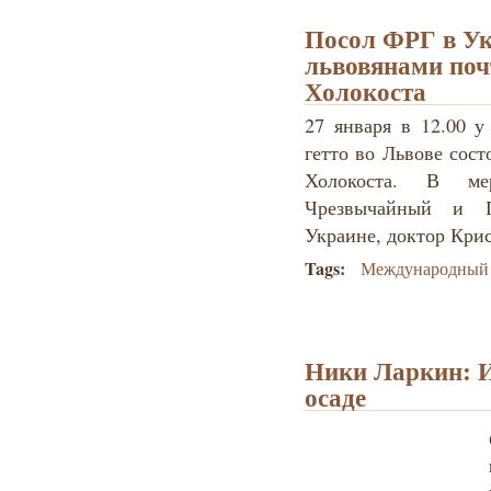
Посол ФРГ в Ук
львовянами поч
Холокоста
27 января в 12.00 у
гетто во Львове сос
Холокоста. В ме
Чрезвычайный и 
Украине, доктор Кри
Tags:
Международный 
Ники Ларкин: И
осаде