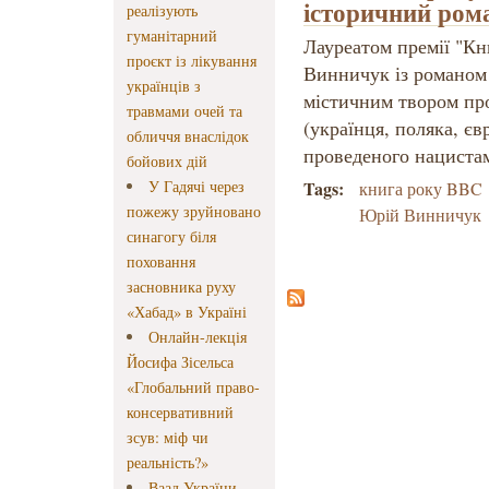
історичний ром
реалізують
гуманітарний
Лауреатом премії "К
проєкт із лікування
Винничук із романом 
українців з
містичним твором пр
травмами очей та
(українця, поляка, євр
обличчя внаслідок
проведеного нацистам
бойових дій
У Гадячі через
Tags:
книга року BBC
пожежу зруйновано
Юрій Винничук
синагогу біля
поховання
засновника руху
«Хабад» в Україні
Онлайн-лекція
Йосифа Зісельса
«Глобальний право-
консервативний
зсув: міф чи
реальність?»
Ваад України