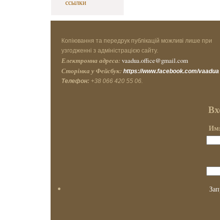
ссылки
Копіювання та передрук публікацій можливі лише при
узгодженні з адміністрацією сайту.
Електронна адреса:
vaadua.office@gmail.com
Сторінка у Фейсбук:
https://www.facebook.com/vaadua
Телефон:
+38 066 420 55 06.
Вх
Имя
Зап