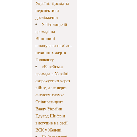
Україні: Досвід та
перспективи
досліджень»
У Теплицькій
громаді на
Вінничині
вшанували пам’ять
невинних жертв
Голокосту
«Єврейська
громада в Україні
скорочується через
війну, а не через
антисемітизм»:
Співпрезидент
Вааду України
Едуард Шифрін
виступив на сесії
ВЄК у Женеві
На Закарпатті