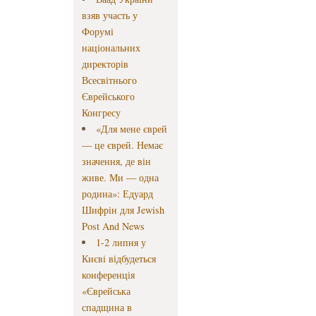
взяв участь у
Форумі
національних
директорів
Всесвітнього
Єврейського
Конгресу
«Для мене єврей
— це єврей. Немає
значення, де він
живе. Ми — одна
родина»: Едуард
Шифрін для Jewish
Post And News
1-2 липня у
Києві відбудеться
конференція
«Єврейська
спадщина в