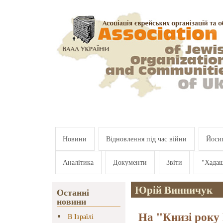
Перейти к основному содержанию
Новини
Відновлення під час війни
Йосип
Аналітика
Документи
Звіти
"Хада
Юрій Винничук
Останні
новини
На "Книзі року
В Ізраїлі