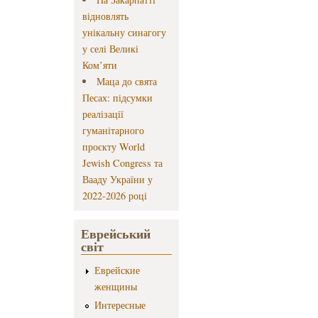
відновлять
унікальну синагогу
у селі Великі
Ком’яти
Маца до свята
Песах: підсумки
реалізації
гуманітарного
проєкту World
Jewish Congress та
Вааду України у
2022-2026 році
Еврейський
світ
Еврейские
женщины
Интересные