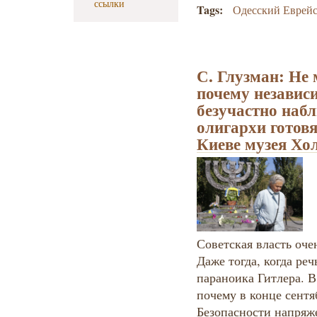
ссылки
Tags:
Одесский Еврей
С. Глузман: Не 
почему независ
безучастно набл
олигархи готовя
Киеве музея Хо
Советская власть оче
Даже тогда, когда ре
параноика Гитлера. В
почему в конце сентя
Безопасности напряж