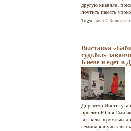
другую киевлян, при
почтить память упок
Tags:
музей Холокоста
Выставка «Баби
судьбы» заканч
Киеве и едет в 
Директор Института и
проекта Юлия Смилян
вызвали огромный ин
семинаров учителя в