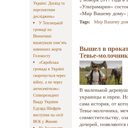
Україні: Досвід та
«Ультрамарин» состо
перспективи
«Мир Вашему дому» р
досліджень»
Tags:
Мир Вашему до
У Теплицькій
громаді на
Вінничині
вшанували пам’ять
Вышел в прока
невинних жертв
Тевье-молочник
Голокосту
«Єврейська
громада в Україні
скорочується через
війну, а не через
антисемітизм»:
В маленькой деревуш
Співпрезидент
украинцы и евреи. Н
Вааду України
сама история, от кот
Едуард Шифрін
Тевье-молочника, ме
виступив на сесії
совместительству, оз
ВЄК у Женеві
дочерей, появляются
На Закарпатті