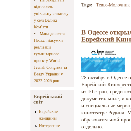
Tags:
Тевье-Молочник
відновлять
унікальну синагогу
у селі Великі
Ком’яти
В Одессе откры
Маца до свята
Еврейский Кин
Песах: підсумки
реалізації
гуманітарного
проєкту World
Jewish Congress та
Вааду України у
28 октября в Одессе
2022-2026 році
Еврейский Кинофести
из 10 стран, среди к
Еврейський
документальные, и к
світ
и специальные мероп
Еврейские
кинотеатре Родина. 
женщины
образовательной про
Интересные
отдельно.