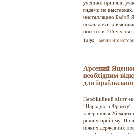
ученики приняли учас
гидами на выставках
инсталляцию Бабий Я
школ, а всего выстав
посетили 515 человек
Tags:
Бабий Яр: истор
Арсений Яценюк
необхідним від
для ізраїльськог
Неофіційний візит ек
“Народного Фронту” А
завершився 26 жовтня
рівнем прийому. Полі
ніяких державних пос