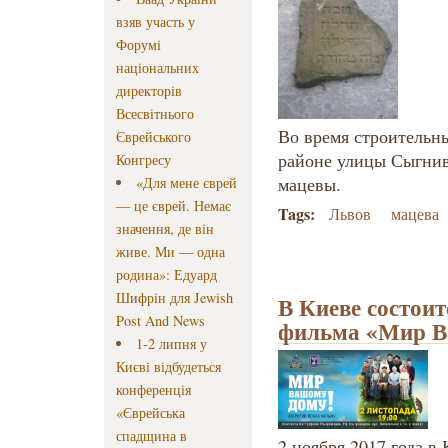
взяв участь у
Форумі
національних
директорів
Всесвітнього
Во время строительны
Єврейського
районе улицы Сыгнив
Конгресу
мацевы.
«Для мене єврей
— це єврей. Немає
Tags:
Львов
мацева
значення, де він
живе. Ми — одна
родина»: Едуард
Шифрін для Jewish
В Киеве состои
Post And News
фильма «Мир В
1-2 липня у
Києві відбудеться
конференція
«Єврейська
спадщина в
2 ноября 2017 года в 