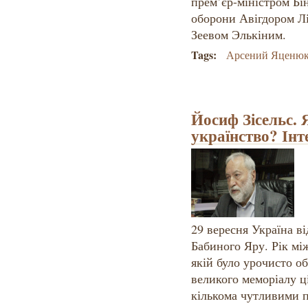
прем’єр-міністром Бі
оборони Авігдором Лі
Зеевом Элькіним.
Tags:
Арсений Яценю
Йосиф Зісельс. 
українство? Ін
29 вересня Україна ві
Бабиного Яру. Рік мі
якій було урочисто о
великого меморіалу ці
кількома чутливими 