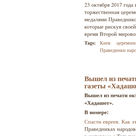
23 октября 2017 года 
торжественная церем
медалями Праведнико
которые рискуя своей
время Второй мирово
Tags:
Киев
церемони
Праведники нар
Вышел из печат
газеты «Хадаш
Вышел из печати ок
«Хадашот».
В номере:
Спасти евреев. Как э
Праведниках народов