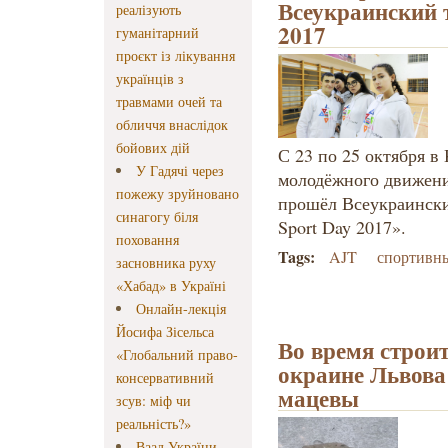
Всеукраинский 
реалізують
2017
гуманітарний
проєкт із лікування
українців з
травмами очей та
обличчя внаслідок
бойових дій
С 23 по 25 октября в
У Гадячі через
молодёжного движения
пожежу зруйновано
прошёл Всеукраинск
синагогу біля
Sport Day 2017».
поховання
Tags:
AJT
спортивн
засновника руху
«Хабад» в Україні
Онлайн-лекція
Йосифа Зісельса
Во время строи
«Глобальний право-
окраине Львова
консервативний
мацевы
зсув: міф чи
реальність?»
Ваад України