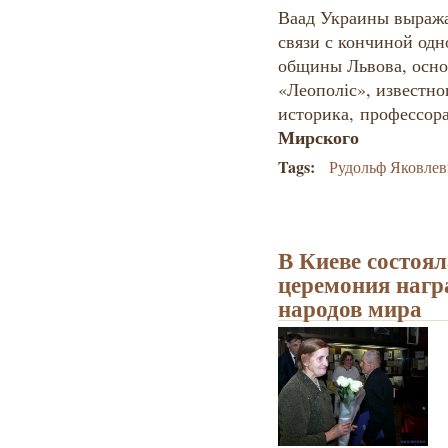
Ваад Украины выража
связи с кончиной одн
общины Львова, осно
«Леополіс», известно
историка, профессор
Мирского
Tags:
Рудольф Яковле
В Киеве состоя
церемония нагр
народов мира