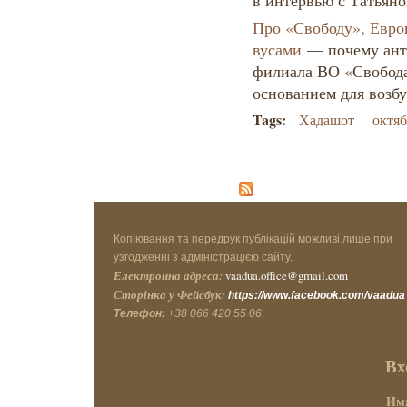
в интервью с Татьян
Про «Свободу», Евро
вусами
— почему анти
филиала ВО «Свобода
основанием для возбу
Tags:
Хадашот
октяб
Копіювання та передрук публікацій можливі лише при
узгодженні з адміністрацією сайту.
Електронна адреса:
vaadua.office@gmail.com
Сторінка у Фейсбук:
https://www.facebook.com/vaadua
Телефон:
+38 066 420 55 06.
Вх
Имя