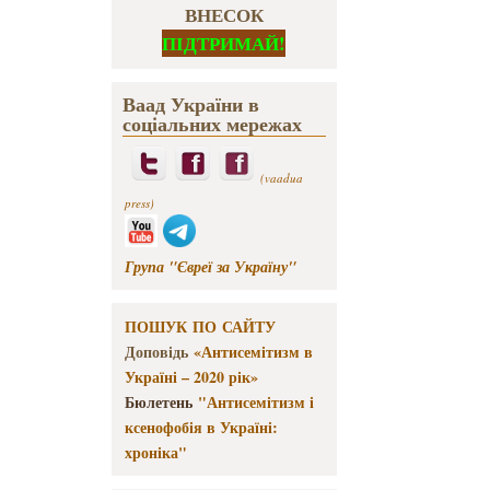
ВНЕСОК
ПІДТРИМАЙ!
Ваад України в
соціальних мережах
(vaadua
press)
Група "Євреї за Україну"
ПОШУК ПО САЙТУ
Доповідь
«Антисемітизм в
Україні – 2020 рік»
Бюлетень
"Антисемітизм і
ксенофобія в Україні:
хроніка"