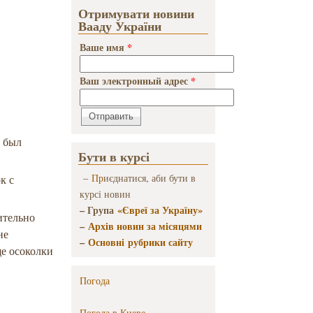
Отримувати новини
Вааду України
Ваше имя
*
Ваш электронный адрес
*
а был
Бути в курсі
–
Пр
иєднатися, аби бути в
к с
курсі новин
– Група
«Євреї за Україну»
ительно
–
Архів новин за місяцями
не
–
Основні рубрики сайту
ще осоколки
Погода
Погода в
Киеве