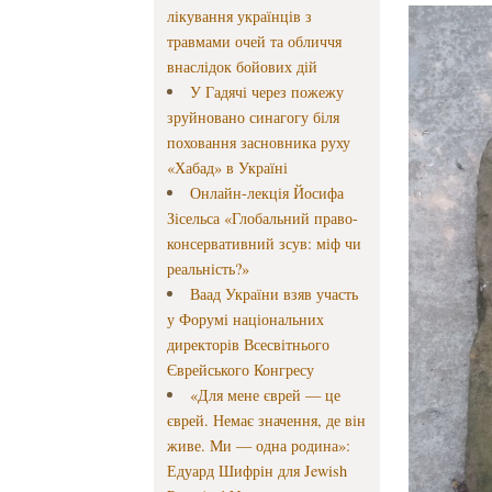
лікування українців з
травмами очей та обличчя
внаслідок бойових дій
У Гадячі через пожежу
зруйновано синагогу біля
поховання засновника руху
«Хабад» в Україні
Онлайн-лекція Йосифа
Зісельса «Глобальний право-
консервативний зсув: міф чи
реальність?»
Ваад України взяв участь
у Форумі національних
директорів Всесвітнього
Єврейського Конгресу
«Для мене єврей — це
єврей. Немає значення, де він
живе. Ми — одна родина»:
Едуард Шифрін для Jewish