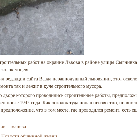
строительных работ на окраине Львова в районе улицы Сыгнивк
сколок мацевы.
л редакции сайта Ваада неравнодушный львовянин, этот осколо
монта так и лежит в куче строительного мусора.
о дворе которого проводились строительные работы, предполож
ен после 1945 года. Как осколок туда попал неизвестно, но впол
предположение, что в том месте, где проводился ремонт, есть е
вов
мацева
Новости общинной жизни