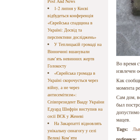
Post And News
1-2 липня у Києві
відбудеться конференція
«Єврейська спадщина в
Україні: Досвід та
перспективи досліджень»
У Теплицькій громаді на
Вінничині вшанували
пам’ять невинних жертв
Во время 
Голокосту
извлечен о
«Єврейська громада в
Как сообщи
Україні скорочується через
війну, а не через
момента ре
антисемітизм»:
Сам дом, в
Співпрезидент Вааду України
был постро
Едуард Шифрін виступив на
допустимо 
сесії ВЄК у Женеві
мацев.
На Закарпатті відновлять
Tags:
Ль
унікальну синагогу у селі
Великі Ком’яти
рубрика: