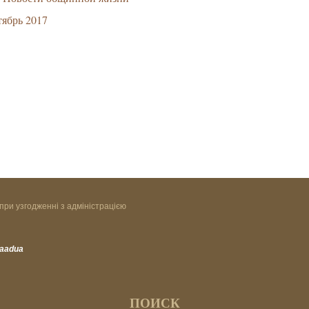
ябрь 2017
при узгодженні з адміністрацією
vaadua
ПОИСК