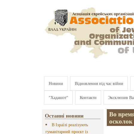
Перейти к основному содержанию
Новини
Відновлення під час війни
"Хадашот"
Контакти
Эксклюзив Ва
Во врем
Останні новини
осколок
В Ізраїлі реалізують
гуманітарний проєкт із