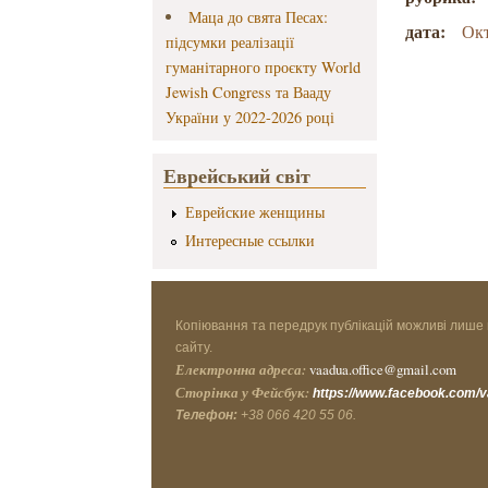
Маца до свята Песах:
дата:
Окт
підсумки реалізації
гуманітарного проєкту World
Jewish Congress та Вааду
України у 2022-2026 році
Еврейський світ
Еврейские женщины
Интересные ссылки
Копіювання та передрук публікацій можливі лише 
сайту.
Електронна адреса:
vaadua.office@gmail.com
Сторінка у Фейсбук:
https://www.facebook.com/
Телефон:
+38 066 420 55 06.