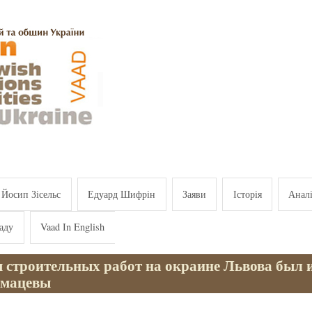
Йосип Зісельс
Едуард Шифрін
Заяви
Історія
Анал
аду
Vaad In English
я строительных работ на окраине Львова был 
 мацевы