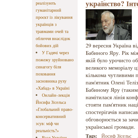
українство? Ін
реалізують
гуманітарний
проєкт із лікування
українців з
травмами очей та
обличчя внаслідок
29 вересня Україна ві
бойових дій
Бабиного Яру. Рік мі
У Гадячі через
якій було урочисто о
пожежу зруйновано
синагогу біля
великого меморіалу ці
поховання
кількома чутливими 
засновника руху
пам'ятник Олені Телі
«Хабад» в Україні
Бабиному Яру (таким 
Онлайн-лекція
намітилася лінія конф
Йосифа Зісельса
стояти пам'ятник наці
«Глобальний право-
спостерігачів написа
консервативний
обговорюється за зач
зсув: міф чи
української громади.
реальність?»
Tags:
Йосиф Зісельс
Ваад України