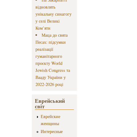
відновлять
унікальну синагогу
у селі Великі
Ком’яти
Маца до свята
Песах: підсумки
реалізації
гуманітарного
проєкту World
Jewish Congress та
Вааду України у
2022-2026 році
Еврейський
світ
Еврейские
женщины
Интересные