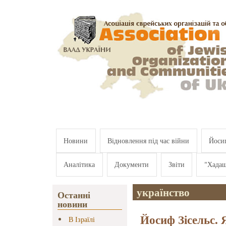
Перейти к основному содержанию
Новини
Відновлення під час війни
Йосип
Аналітика
Документи
Звіти
"Хада
українство
Останні
новини
Йосиф Зісельс. 
В Ізраїлі