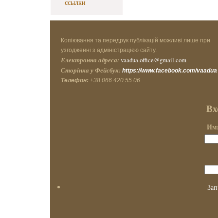
ссылки
Копіювання та передрук публікацій можливі лише при
узгодженні з адміністрацією сайту.
Електронна адреса:
vaadua.office@gmail.com
Сторінка у Фейсбук:
https://www.facebook.com/vaadua
Телефон:
+38 066 420 55 06.
Вх
Имя
Зап