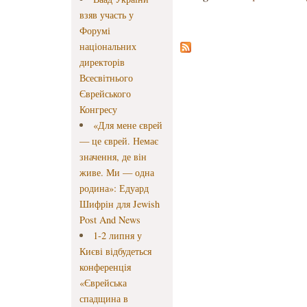
взяв участь у
Форумі
національних
директорів
Всесвітнього
Єврейського
Конгресу
«Для мене єврей
— це єврей. Немає
значення, де він
живе. Ми — одна
родина»: Едуард
Шифрін для Jewish
Post And News
1-2 липня у
Києві відбудеться
конференція
«Єврейська
спадщина в