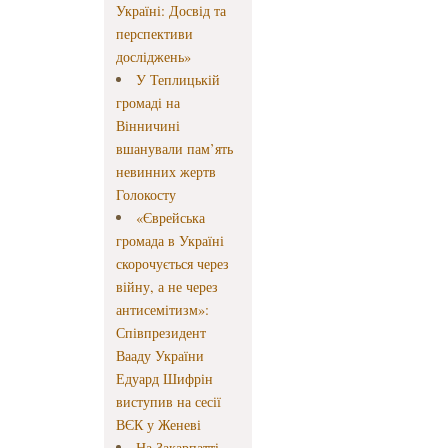
Україні: Досвід та
перспективи
досліджень»
У Теплицькій
громаді на
Вінничині
вшанували пам’ять
невинних жертв
Голокосту
«Єврейська
громада в Україні
скорочується через
війну, а не через
антисемітизм»:
Співпрезидент
Вааду України
Едуард Шифрін
виступив на сесії
ВЄК у Женеві
На Закарпатті