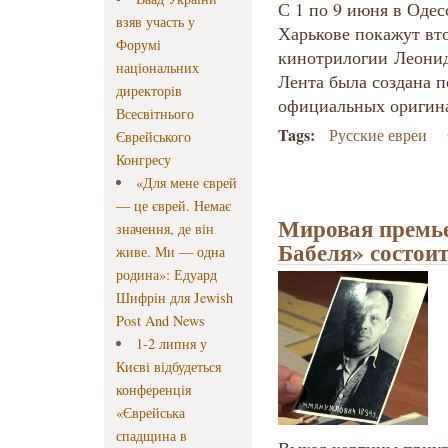
С 1 по 9 июня в Одес
взяв участь у
Харькове покажут вт
Форумі
кинотрилогии Леонид
національних
Лента была создана 
директорів
официальных оригин
Всесвітнього
Tags:
Русские евреи
Єврейського
Конгресу
«Для мене єврей
— це єврей. Немає
Мировая премье
значення, де він
Бабеля» состоит
живе. Ми — одна
родина»: Едуард
Шифрін для Jewish
Post And News
1-2 липня у
Києві відбудеться
конференція
«Єврейська
спадщина в