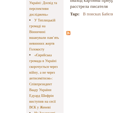
Выход картины приур
Україні: Досвід та
расстрела писателя
перспективи
Tags:
В поисках Бабел
досліджень»
У Теплицькій
громаді на
Вінничині
вшанували пам’ять
невинних жертв
Голокосту
«Єврейська
громада в Україні
скорочується через
війну, а не через
антисемітизм»:
Співпрезидент
Вааду України
Едуард Шифрін
виступив на сесії
ВЄК у Женеві
На Закарпатті