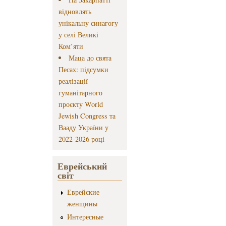
відновлять
унікальну синагогу
у селі Великі
Ком’яти
Маца до свята
Песах: підсумки
реалізації
гуманітарного
проєкту World
Jewish Congress та
Вааду України у
2022-2026 році
Еврейський
світ
Еврейские
женщины
Интересные