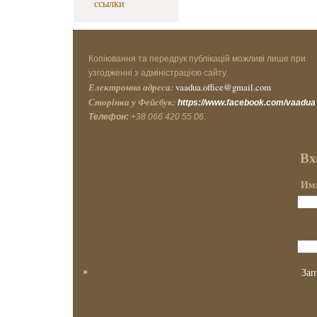
ссылки
Копіювання та передрук публікацій можливі лише при
узгодженні з адміністрацією сайту.
Електронна адреса:
vaadua.office@gmail.com
Сторінка у Фейсбук:
https://www.facebook.com/vaadua
Телефон:
+38 066 420 55 06.
Вх
Имя
Зап