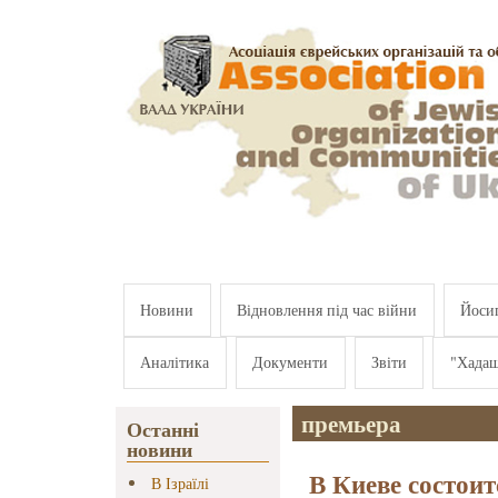
Перейти к основному содержанию
Новини
Відновлення під час війни
Йосип
Аналітика
Документи
Звіти
"Хада
премьера
Останні
новини
В Киеве состои
В Ізраїлі