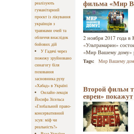
фильма «Мир В
реалізують
гуманітарний
проєкт із лікування
українців з
травмами очей та
2 ноября 2017 года в 
обличчя внаслідок
бойових дій
«Ультрамарин» состо
У Гадячі через
«Мир Вашему дому» р
пожежу зруйновано
Tags:
Мир Вашему до
синагогу біля
поховання
засновника руху
«Хабад» в Україні
Второй фильм т
Онлайн-лекція
евреи» покажут
Йосифа Зісельса
«Глобальний право-
консервативний
зсув: міф чи
реальність?»
Ваад України