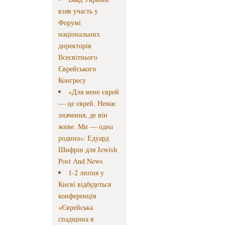
взяв участь у
Форумі
національних
директорів
Всесвітнього
Єврейського
Конгресу
«Для мене єврей
— це єврей. Немає
значення, де він
живе. Ми — одна
родина»: Едуард
Шифрін для Jewish
Post And News
1-2 липня у
Києві відбудеться
конференція
«Єврейська
спадщина в