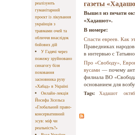
газеты «Хадаш
реалізують
гуманітарний
Вышел из печати ок
проєкт із лікування
«Хадашот».
українців з
В номере:
травмами очей та
обличчя внаслідок
Спасти евреев. Как э
бойових дій
Праведниках народов
У Гадячі через
в интервью с Татьян
пожежу зруйновано
Про «Свободу», Евро
синагогу біля
вусами
— почему анти
поховання
филиала ВО «Свобода
засновника руху
основанием для возбу
«Хабад» в Україні
Tags:
Хадашот
октяб
Онлайн-лекція
Йосифа Зісельса
«Глобальний право-
консервативний
зсув: міф чи
реальність?»
Ваад України