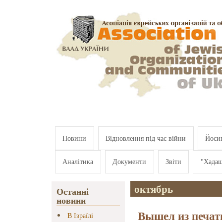
Перейти к основному содержанию
Новини
Відновлення під час війни
Йосип
Аналітика
Документи
Звіти
"Хада
октябрь
Останні
новини
Вышел из печат
В Ізраїлі