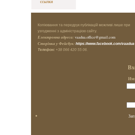
ссылки
Копіювання та передрук публікацій можливі лише при
узгодженні з адміністрацією сайту.
Електронна адреса:
vaadua.office@gmail.com
Сторінка у Фейсбук:
https://www.facebook.com/vaadua
Телефон:
+38 066 420 55 06.
Вх
Имя
Зап