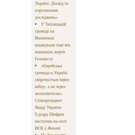
Україні: Досвід та
перспективи
досліджень»
У Теплицькій
громаді на
Вінничині
вшанували пам’ять
невинних жертв
Голокосту
«Єврейська
громада в Україні
скорочується через
війну, а не через
антисемітизм»:
Співпрезидент
Вааду України
Едуард Шифрін
виступив на сесії
ВЄК у Женеві
На Закарпатті