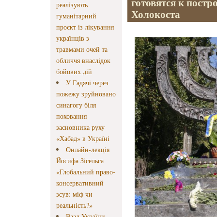
готовятся к постр
реалізують
Холокоста
гуманітарний
проєкт із лікування
українців з
травмами очей та
обличчя внаслідок
бойових дій
У Гадячі через
пожежу зруйновано
синагогу біля
поховання
засновника руху
«Хабад» в Україні
Онлайн-лекція
Йосифа Зісельса
«Глобальний право-
консервативний
зсув: міф чи
реальність?»
Ваад України