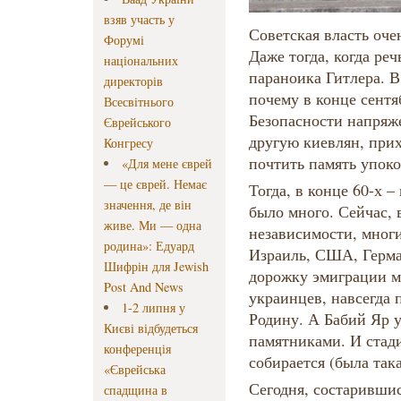
взяв участь у
Советская власть оче
Форумі
Даже тогда, когда ре
національних
параноика Гитлера. В
директорів
почему в конце сентя
Всесвітнього
Безопасности напряж
Єврейського
другую киевлян, при
Конгресу
почтить память упок
«Для мене єврей
— це єврей. Немає
Тогда, в конце 60-х –
значення, де він
было много. Сейчас, 
живе. Ми — одна
независимости, многи
родина»: Едуард
Израиль, США, Герм
Шифрін для Jewish
дорожку эмиграции м
Post And News
украинцев, навсегд
1-2 липня у
Родину. А Бабий Яр 
Києві відбудеться
памятниками. И стади
конференція
собирается (была та
«Єврейська
Сегодня, состаривши
спадщина в