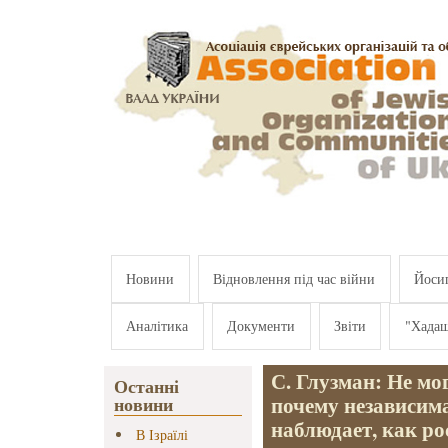
Перейти к основному содержанию
Новини
Відновлення під час війни
Йосип
Аналітика
Документи
Звіти
"Хада
С. Глузман: Не мо
Останні
почему независим
новини
наблюдает, как ро
В Ізраїлі