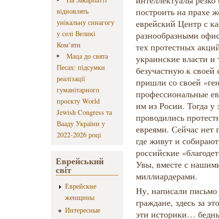
интеллектуалы резко
построить на прахе 
відновлять
унікальну синагогу
еврейский Центр с к
у селі Великі
разнообразными офис
Ком’яти
тех протестных акций
Маца до свята
украинские власти и т
Песах: підсумки
безучастную к своей
реалізації
пришли со своей «ге
гуманітарного
профессиональные ев
проєкту World
им из Росии. Тогда 
Jewish Congress та
проводились протест
Вааду України у
евреями. Сейчас нет 
2022-2026 році
где живут и собираю
российские «благодет
Еврейський
Увы, вместе с нашим
світ
миллиардерами.
Еврейские
Ну, написали письмо
женщины
граждане, здесь за эт
Интересные
эти историки… бедн