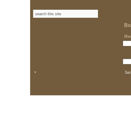
Вх
Имя
Зап