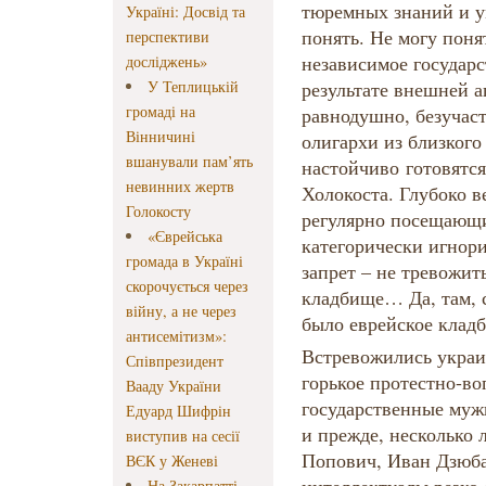
тюремных знаний и ум
Україні: Досвід та
понять. Не могу поня
перспективи
независимое государс
досліджень»
У Теплицькій
результате внешней а
громаді на
равнодушно, безучаст
Вінничині
олигархи из близког
вшанували пам’ять
настойчиво готовятся
невинних жертв
Холокоста. Глубоко 
Голокосту
регулярно посещающи
«Єврейська
категорически игнор
громада в Україні
запрет – не тревожит
скорочується через
кладбище… Да, там, 
війну, а не через
было еврейское клад
антисемітизм»:
Встревожились украи
Співпрезидент
горькое протестно-в
Вааду України
государственные муж
Едуард Шифрін
и прежде, несколько 
виступив на сесії
Попович, Иван Дзюба
ВЄК у Женеві
На Закарпатті