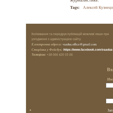
Tags:
Алексей Кузнец
Копіювання та передрук публікацій можливі лише при
узгодженні з адміністрацією сайту.
Електронна адреса:
vaadua.office@gmail.com
Сторінка у Фейсбук:
https://www.facebook.com/vaadua
Телефон:
+38 066 420 55 06.
Вх
Имя
Зап