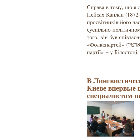
Справа в тому, що я 
Пейсах Каплан (1872-1
просвітників його час
суспільно-політичном
того, він був співзас
«Фолкспартей» (
אַרטײ
партії» – у Білостоці.
В Лингвистичес
Киеве впервые
специалистам п