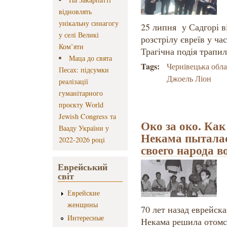
відновлять
унікальну синагогу
25 липня у Садгорі в
у селі Великі
розстрілу євреїв у ча
Ком’яти
Трагічна подія трапил
Маца до свята
Tags:
Чернівецька обла
Песах: підсумки
Джоель Ліон
реалізації
гуманітарного
проєкту World
Jewish Congress та
Око за око. Как
Вааду України у
Некама пыталас
2022-2026 році
своего народа 
Еврейський
світ
Еврейские
женщины
70 лет назад еврейск
Интересные
Некама решила отомст