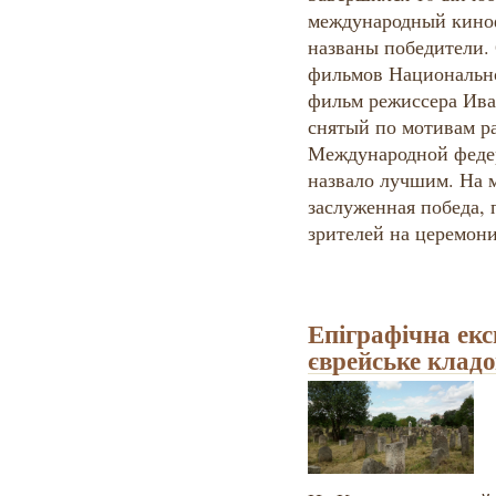
международный киноф
названы победители.
фильмов Национальн
фильм режиссера Ива
снятый по мотивам р
Международной феде
назвало лучшим. На м
заслуженная победа,
зрителей на церемон
Епіграфічна екс
єврейське клад