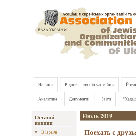
Перейти к основному содержанию
Новини
Відновлення під час війни
Йосип
Аналітика
Документи
Звіти
"Хада
Июль 2019
Останні
новини
Поехать с друз
В Ізраїлі