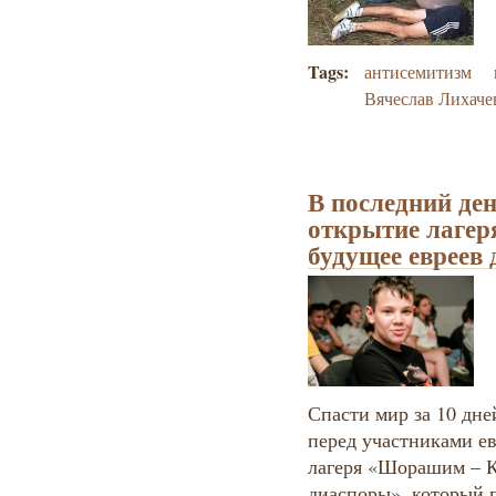
Tags:
антисемитизм
Вячеслав Лихаче
В последний де
открытие лагер
будущее евреев
Спасти мир за 10 дне
перед участниками ев
лагеря «Шорашим – К
диаспоры», который 