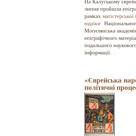
На Калуському єврейс
липня пройшла епігра
рамках
магістерської 
юдаїки
Національног
Могилянська академія
епіграфічного матеріа
подальшого науковог
інформації.
«Єврейська наро
політичні проце