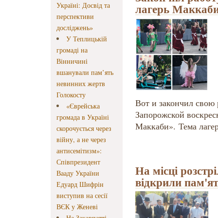
Україні: Досвід та
лагерь Маккаб
перспективи
досліджень»
У Теплицькій
громаді на
Вінничині
вшанували пам’ять
невинних жертв
Голокосту
Вот и закончил свою 
«Єврейська
Запорожской воскрес
громада в Україні
Маккаби». Тема лаге
скорочується через
війну, а не через
антисемітизм»:
Співпрезидент
На місці розстрі
Вааду України
відкрили пам'я
Едуард Шифрін
виступив на сесії
ВЄК у Женеві
На Закарпатті