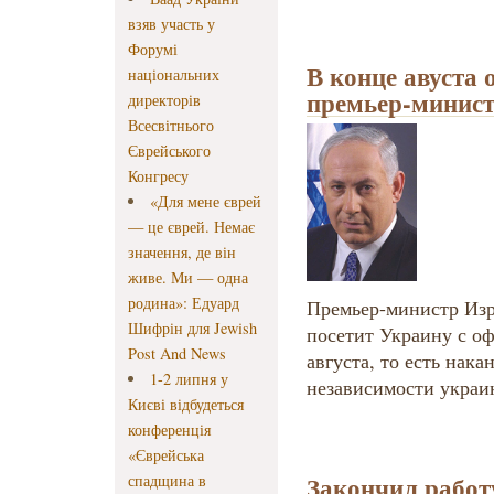
взяв участь у
Форумі
В конце авуста 
національних
премьер-минист
директорів
Всесвітнього
Єврейського
Конгресу
«Для мене єврей
— це єврей. Немає
значення, де він
живе. Ми — одна
родина»: Едуард
Премьер-министр Изр
Шифрін для Jewish
посетит Украину с о
Post And News
августа, то есть нак
1-2 липня у
независимости украин
Києві відбудеться
конференція
«Єврейська
Закончил работ
спадщина в