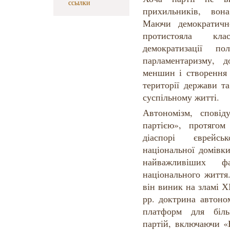
ссылки
прихильників, вон
Маючи демократично
протистояла кла
демократизації по
парламентаризму, 
меншин і створення 
території держави т
суспільному житті.
Автономізм, спові
партією», протягом
діаспорі єврейсь
національної домівк
найважливіших ф
національного життя.
він виник на зламі Х
рр. доктрина автоно
платформ для біль
партій, включаючи «