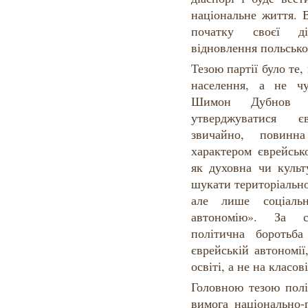
національне життя. 
початку своєї ді
відновлення польсько
Тезою партії було те
населення, а не ч
Шимон Дубнов 
утверджуватися є
звичайно, повинн
характером єврейсько
як духовна чи культ
шукати територіально
але лише соціальн
автономію». За с
політична боротьб
єврейській автономії
освіті, а не на класов
Головною тезою полі
вимога національно-