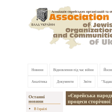
Перейти к основному содержанию
Новини
Відновлення під час війни
Йосип
Аналітика
Документи
Звіти
"Хада
«Єврейська народн
Останні
процеси сторічної
новини
В Ізраїлі