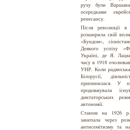
руху були Варшава
осередками єврейсь
ренесансу.
Після революції в
розширила свій впли
«Бундом», сіоніста
Деякого успіху «Ф
Україні, де Я. Лацк
часу в 1918 очолюва
УНР. Коли радянська 
Білорусії, діяль
припинилася. У пр
продовжувала існ
диктаторських реж
автономії.
Станом на 1926 р.
занепала через ро
антисемітизму та на