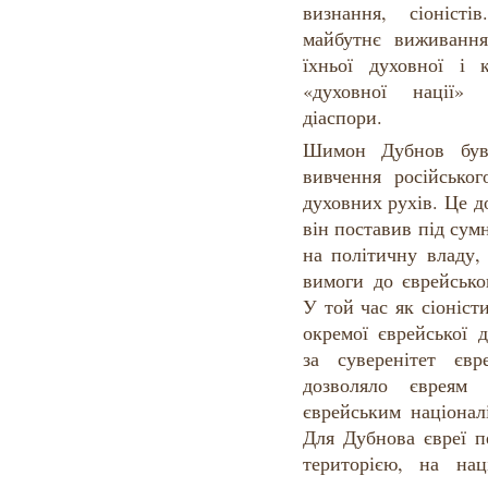
визнання, сіоніст
майбутнє виживання
їхньої духовної і 
«духовної нації» 
діаспори.
Шимон Дубнов був 
вивчення російськог
духовних рухів. Це д
він поставив під сумн
на політичну владу,
вимоги до єврейсько
У той час як сіоніст
окремої єврейської 
за суверенітет єв
дозволяло євреям 
єврейським націонал
Для Дубнова євреї пе
територією, на нац