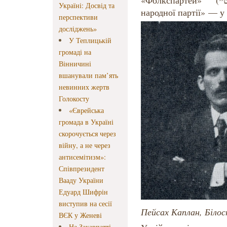
«Фолкспартей» (
טײ
Україні: Досвід та
народної партії» — у 
перспективи
досліджень»
У Теплицькій
громаді на
Вінничині
вшанували пам’ять
невинних жертв
Голокосту
«Єврейська
громада в Україні
скорочується через
війну, а не через
антисемітизм»:
Співпрезидент
Вааду України
Едуард Шифрін
виступив на сесії
Пейсах Каплан, Білос
ВЄК у Женеві
На Закарпатті