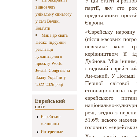
У цій статті я розпов
відновлять
партії, яку сто ро
унікальну синагогу
представники просві
у селі Великі
Європи.
Ком’яти
«Єврейську народну
Маца до свята
(після масових погро
Песах: підсумки
невелике коло гро
реалізації
керівництвом її 
гуманітарного
Дубнова. Між іншим, 
проєкту World
і відомий єврейськи
Jewish Congress та
Ан-ський. У Польщі п
Вааду України у
Першої світової 
2022-2026 році
етнонаціональна пар
єврейського пит
Еврейський
національно-культурн
світ
речі, згідно з переп
Еврейские
51,6% всього населе
женщины
головних «єврейськи
Интересные
Хоча партії не в