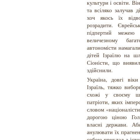
культури і освіти. В
та всіляко залучав д
хоч якось їх відв
розрадити. Єврейс
підпертий межею 
величезному бага
автономісти намагал
дітей Ізраїлю на шл
Сіоністи, що вияви
здійснили.
Україна, довгі віки
Ізраїль, тяжко вибо
схожі у своєму шл
патріоти, яких імпе
словом «націоналісти
дорогою ціною Гол
власні держави. А
анулювати їх прагнен
собою приклад з істо