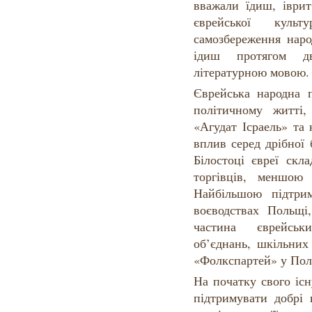
вважали їдиш, іврит
єврейської куль
самозбереження наро
ідиш протягом дв
літературною мовою.
Єврейська народна 
політичному житті
«Агудат Ісраель» та
вплив серед дрібної б
Білостоці євреї скл
торгівців, меншою
Найбільшою підтри
воєводствах Польщі
частина єврейськ
об’єднань, шкільних
«Фолкспартей» у Пол
На початку свого іс
підтримувати добрі 