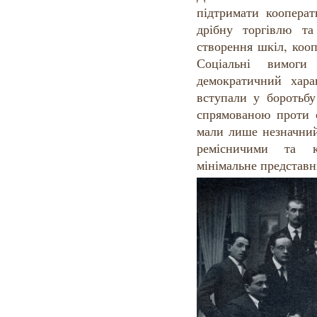
підтримати кооперат
дрібну торгівлю т
створення шкіл, кооп
Соціальні вимоги
демократичний хара
вступали у боротьб
спрямованою проти 
мали лише незначний
ремісничими та к
мінімальне представн