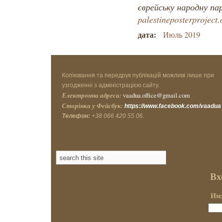
єврейську народну па
palestineposterproject.
дата:
Июль 2019
Копіювання та передрук публікацій можливі лише при
узгодженні з адміністрацією сайту.
Електронна адреса:
vaadua.office@gmail.com
Сторінка у Фейсбук:
https://www.facebook.com/vaadua
Телефон:
+38 066 420 55 06.
Вх
Имя