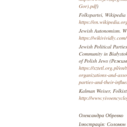
Gor).pdf
)
Folkspartei, Wikipedi
https://en.wikipedia.or
Jewish Autonomism. W
https://wikivividly.co
Jewish Political Partie
Community in Białysto
of Polish Jews (Режи
https://sztetl.org.pl/en
organizations-and-asso
parties-and-their-infl
Kalman Weiser, Folki
http://www.yivoencyclop
Олександра Обревко
Ілюстрація: Соломон