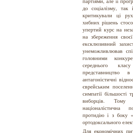
партіями, але її про
до соціалізму, так 
критикували ці ру
хибних рішень стосо
упертий курс на неза
на збереження своєї
ексклюзивний захис
унеможливлював спі
головними конкур
середнього клас
представництво 
антагоністичні відно
єврейським поселен
симпатії більшості 
виборців. Тому
націоналістична п
протидію і з боку «
ортодоксального елек
Для економічних пи