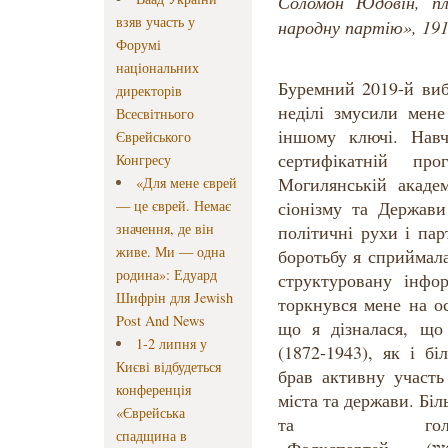
Соломон Юдовін, пл
взяв участь у
народну партію», 191
Форумі
національних
Буремний 2019-й виб
директорів
неділі змусили мене
Всесвітнього
іншому ключі. Нав
Єврейського
сертифікатній п
Конгресу
Могилянській академі
«Для мене єврей
— це єврей. Немає
сіонізму та Держави
значення, де він
політичні рухи і парт
живе. Ми — одна
боротьбу я сприймал
родина»: Едуард
структуровану інфо
Шифрін для Jewish
торкнувся мене на о
Post And News
що я дізналася, що
1-2 липня у
(1872-1943), як і бі
Києві відбудеться
брав активну участь
конференція
міста та держави. Біл
«Єврейська
та голов
спадщина в