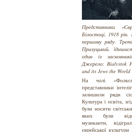
Представники «Євр
Білостоці, 1918 рік.
першому ряду. Трет
Прилуцький, їдишис
один із засновник
Джерело: Bialystok 
and its Jews the World
На чолі «Фолкс
представники інтеліг
залишили ряди сіо
Культура і освіта, зг
були носити світськи
яких були відом
музиканти, відігр
єврейської культури