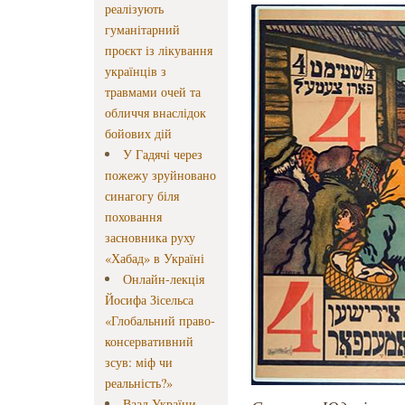
реалізують
гуманітарний
проєкт із лікування
українців з
травмами очей та
обличчя внаслідок
бойових дій
У Гадячі через
пожежу зруйновано
синагогу біля
поховання
засновника руху
«Хабад» в Україні
Онлайн-лекція
Йосифа Зісельса
«Глобальний право-
консервативний
зсув: міф чи
реальність?»
Ваад України