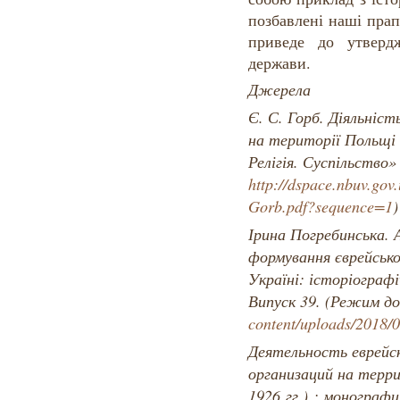
позбавлені наші прап
приведе до утвердж
держави.
Джерела
Є. С. Горб. Діяльніст
на території Польщі 
Релігія. Суспільство
http://dspace.nbuv.gov
Gorb.pdf?sequence=1
)
Ірина Погребинська. 
формування єврейсько
Україні: історіографі
Випуск 39. (Режим д
content/uploads/2018/
Деятельность еврейс
организаций на терри
1926 гг.) : монограф