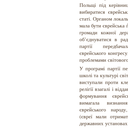
Польщі під керівни
вибиратися єврейсь
статі. Органом локал
мала бути єврейська 
громади кожної дер
об’єднуватися в ра
партії передбача
єврейського конгрес
проблемами світового
У програмі партії п
школі та культурі сві
виступали проти кле
релігії взагалі і від
формування єврейс
вимагала визнан
єврейського народ
(євреї мали отрима
державних установах