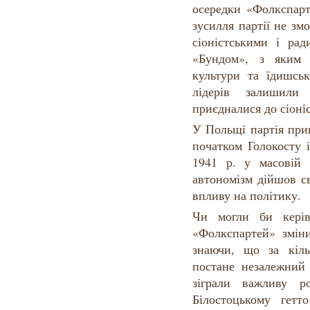
осередки «Фолкспарт
зусилля партії не зм
сіоністськими і ра
«Бундом», з яким 
культури та їдишськ
лідерів залишили 
приєдналися до сіоніс
У Польщі партія при
початком Голокосту
1941 р. у масовій
автономізм дійшов с
впливу на політику.
Чи могли би керів
«Фолкспартей» змін
знаючи, що за кіль
постане незалежний 
зіграли важливу 
Білостоцькому гетт