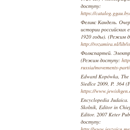
доступу:
https://catalog.ggau.b
Феликс Кандель. Очер
истории российских е
1920 годы). (Режим 
http://rozamira.nl/lib/
Фолкспартей. Электр
(Режим доступу:
http
russia/movements-parti
Edward Kopówka, The J
Siedlce 2009, P. 364 
https://www.jewishgen.
Encyclopedia Judaica. 
Skolnik, Editor in Chi
Editor. 2007 Keter Pu
доступу:
http://www.jevzajcg.