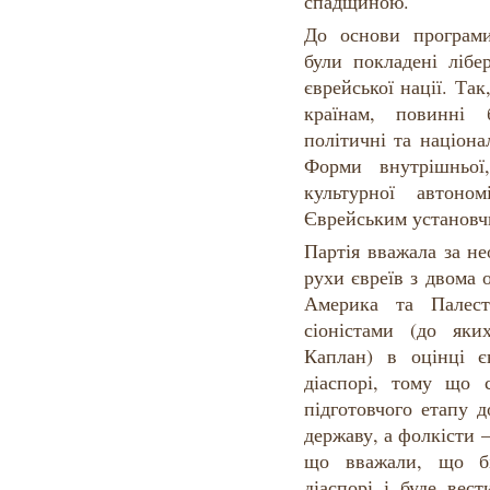
спадщиною.
До основи програми
були покладені лібер
єврейської нації. Так
країнам, повинні 
політичні та націона
Форми внутрішньої,
культурної автоно
Єврейським установч
Партія вважала за не
рухи євреїв з двома
Америка та Палест
сіоністами (до як
Каплан) в оцінці є
діаспорі, тому що с
підготовчого етапу 
державу, а фолкісти 
що вважали, що бі
діаспорі і буде вес