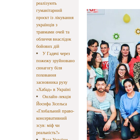
реалізують
гуманітарний
проєкт із лікування
українців з
травмами очей та
обличчя внаслідок
бойових дій
У Гадячі через
пожежу зруйновано
синагогу біля
поховання
засновника руху
«Хабад» в Україні
Онлайн-лекція
Йосифа Зісельса
«Глобальний право-
консервативний
зсув: міф чи
реальність?»
Ваад України