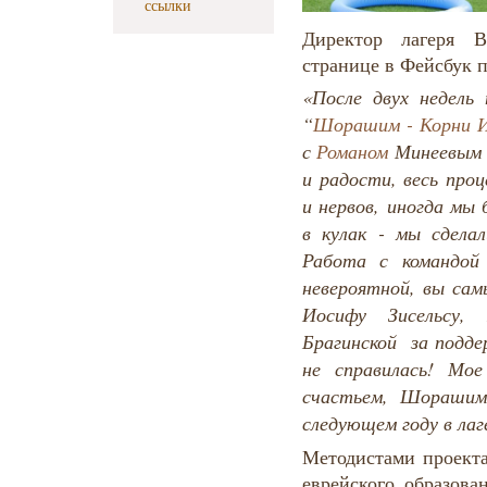
ссылки
Директор лагеря 
странице в Фейсбук 
«После двух недель
“
Шорашим - Корни И
с
Романом
Минеевым в
и радости, весь про
и нервов, иногда мы
в кулак - мы сдела
Работа с командой
невероятной, вы сам
Иосифу Зисельсу,
Брагинской за поддер
не справилась! Мо
счастьем, Шорашим
следующем году в ла
Методистами проект
еврейского образов