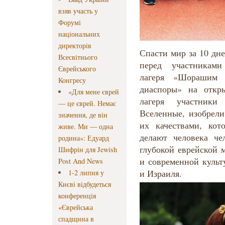
взяв участь у
Форумі
національних
директорів
Спасти мир за 10 дне
Всесвітнього
перед участниками
Єврейського
лагеря «Шорашим
Конгресу
диаспоры» на откр
«Для мене єврей
лагеря участники
— це єврей. Немає
Вселенные, изобрел
значення, де він
их качествами, ко
живе. Ми — одна
делают человека че
родина»: Едуард
глубокой еврейской 
Шифрін для Jewish
и современной культ
Post And News
и Израиля.
1-2 липня у
Києві відбудеться
конференція
«Єврейська
спадщина в