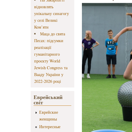
відновлять
унікальну синагогу
у селі Великі
Ком’яти
Маца до свята
Песах: підсумки
реалізації
гуманітарного
проєкту World
Jewish Congress та
Вааду України у
2022-2026 році
Еврейський
світ
Еврейские
женщины
Интересные