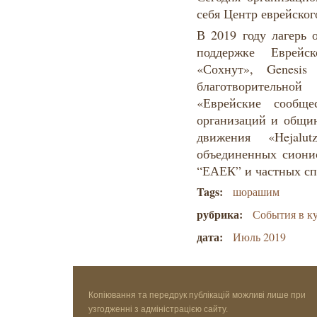
себя Центр еврейског
В 2019 году лагерь 
поддержке Еврейс
«Сохнут», Genesis
благотворительн
«Еврейские сообще
организаций и общи
движения «Hejalut
объединенных сиони
“ЕАЕК” и частных с
Tags:
шорашим
рубрика:
События в к
дата:
Июль 2019
Копіювання та передрук публікацій можливі лише при
узгодженні з адміністрацією сайту.