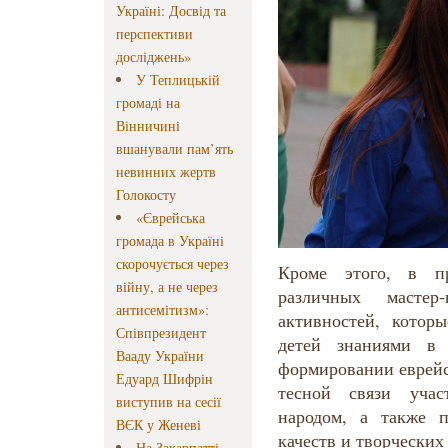
Україні: Досвід та
перспективи
досліджень»
У Теплицькій
громаді на
Вінничині
вшанували пам’ять
невинних жертв
Голокосту
«Єврейська
громада в Україні
скорочується через
Кроме этого, в п
війну, а не через
различных мастер
антисемітизм»:
активностей, котор
Співпрезидент
детей знаниями в 
Вааду України
формировании еврейс
Едуард Шифрін
тесной связи учас
виступив на сесії
народом, а также 
ВЄК у Женеві
качеств и творческих
На Закарпатті