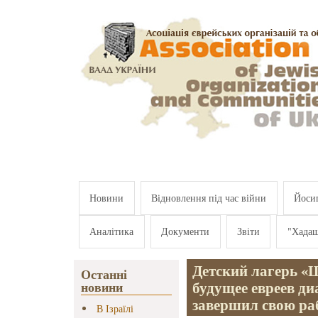
Перейти к основному содержанию
Новини
Відновлення під час війни
Йосип
Аналітика
Документи
Звіти
"Хада
Детский лагерь «
Останні
будущее евреев ди
новини
завершил свою ра
В Ізраїлі