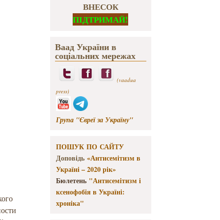
ВНЕСОК
ПІДТРИМАЙ!
Ваад України в
соціальних мережах
(vaadua
press)
Група "Євреї за Україну"
ПОШУК ПО САЙТУ
Доповідь
«Антисемітизм в
Україні – 2020 рік»
Бюлетень
"Антисемітизм і
ксенофобія в Україні:
кого
хроніка"
ности