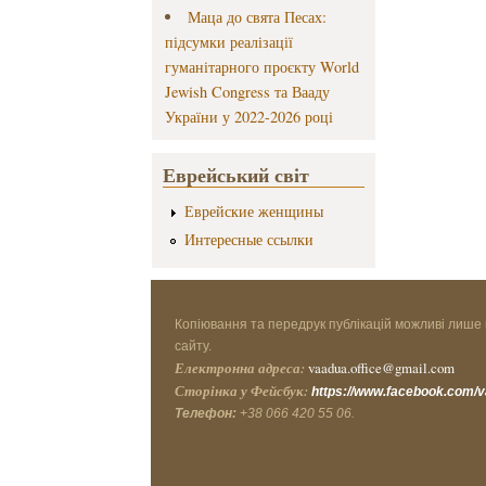
Маца до свята Песах:
підсумки реалізації
гуманітарного проєкту World
Jewish Congress та Вааду
України у 2022-2026 році
Еврейський світ
Еврейские женщины
Интересные ссылки
Копіювання та передрук публікацій можливі лише 
сайту.
Електронна адреса:
vaadua.office@gmail.com
Сторінка у Фейсбук:
https://www.facebook.com/
Телефон:
+38 066 420 55 06.