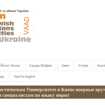
Йосип Зісельс
Едуард Шифрін
Заяви
Історія
Анал
аду
Vaad In English
истическом Университете в Киеве впервые вру
 специалистам по языку иврит