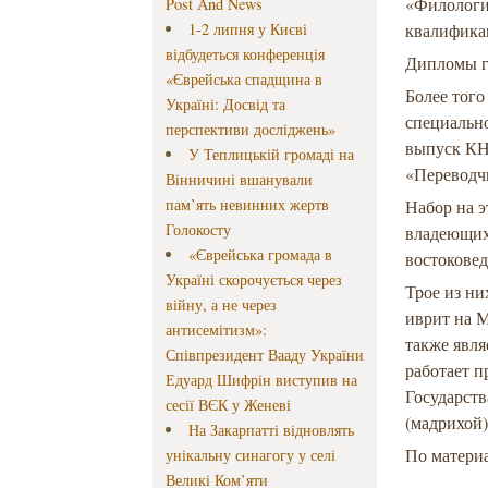
«Филологи
Post And News
1-2 липня у Києві
квалификац
відбудеться конференція
Дипломы г
«Єврейська спадщина в
Более того
Україні: Досвід та
специальн
перспективи досліджень»
выпуск КН
У Теплицькій громаді на
«Переводчи
Вінничині вшанували
пам’ять невинних жертв
Набор на э
Голокосту
владеющих 
«Єврейська громада в
востокове
Україні скорочується через
Трое из ни
війну, а не через
иврит на 
антисемітизм»:
также явля
Співпрезидент Вааду України
работает п
Едуард Шифрін виступив на
Государств
сесії ВЄК у Женеві
(мадрихой)
На Закарпатті відновлять
По матери
унікальну синагогу у селі
Великі Ком’яти