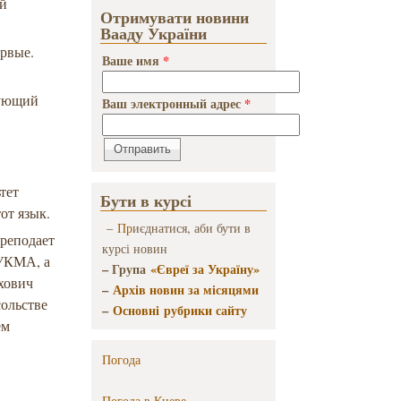
ой
Отримувати новини
Вааду України
ервые.
Ваше имя
*
дующий
Ваш электронный адрес
*
тет
Бути в курсі
от язык.
–
Пр
иєднатися, аби бути в
преподает
курсі новин
аУКМА, а
– Група
«Євреї за Україну»
яхович
–
Архів новин за місяцями
сольстве
–
Основні рубрики сайту
ем
Погода
Погода в
Киеве