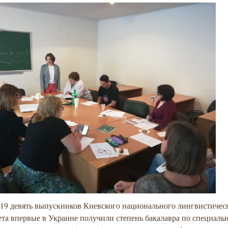
019 девять выпускников Киевского национального лингвистичес
та впервые в Украине получили степень бакалавра по специаль