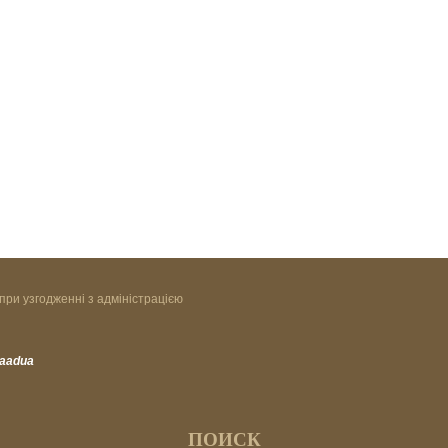
при узгодженні з адміністрацією
vaadua
ПОИСК