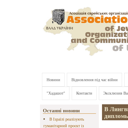
Перейти к основному содержанию
Новини
Відновлення під час війни
"Хадашот"
Контакти
Эксклюзив Ва
В Лингв
Останні новини
дипломы
В Ізраїлі реалізують
гуманітарний проєкт із