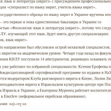
я: язык и литература (иврит)» с присуждением профессиональн
ии «специалист по языку иврит, учитель языка иврит».
осударственного образца по языку иврит в Украине вручены вп
 – это первые и пока единственные бакалавры в Украине со
остью «Филология: язык и литература (иврит)», потому что сле
ЛУ, изучающий этот язык, будет иметь другую специализацию:
к, язык иврит».
то направление был обусловлен острой нехваткой специалистов,
ивритом на академическом уровне. Четыре года назад на факуль
дения КНЛУ поступили 14 абитуриентов, решивших осваивать эт
х уже работают по избранной специальности: Ксения Ерофеева 
Междисциплинарной сертификатной программе по иудаике в Н
ется модератором Клуба разговорного иврита в Киеве, Лилия Л
реподавателем иврита в Израильском культурном центре при По
а Израиль в Украине, а Екатерина Муренец работает воспитател
 в EnerJew (неформальное еврейская образование).
алам:
uajs.org.ua