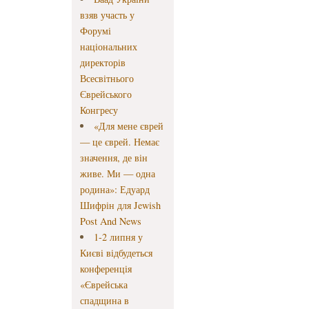
взяв участь у
Форумі
національних
директорів
Всесвітнього
Єврейського
Конгресу
«Для мене єврей
— це єврей. Немає
значення, де він
живе. Ми — одна
родина»: Едуард
Шифрін для Jewish
Post And News
1-2 липня у
Києві відбудеться
конференція
«Єврейська
спадщина в