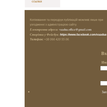
ссылки
Копіювання та передрук публікацій можливі лише при
узгодженні з адміністрацією сайту.
Електронна адреса:
vaadua.office@gmail.com
Сторінка у Фейсбук:
https://www.facebook.com/vaadua
Телефон:
+38 066 420 55 06.
Вх
Имя
Зап