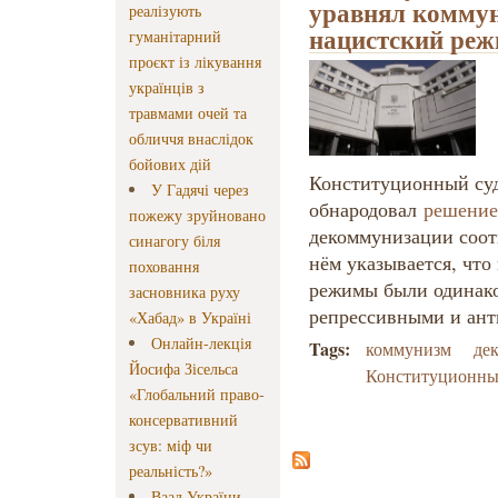
уравнял коммун
реалізують
нацистский ре
гуманітарний
проєкт із лікування
українців з
травмами очей та
обличчя внаслідок
бойових дій
Конституционный су
У Гадячі через
обнародовал
решение
пожежу зруйновано
декоммунизации соот
синагогу біля
нём указывается, чт
поховання
режимы были одинак
засновника руху
репрессивными и ан
«Хабад» в Україні
Онлайн-лекція
Tags:
коммунизм
де
Йосифа Зісельса
Конституционны
«Глобальний право-
консервативний
зсув: міф чи
реальність?»
Ваад України