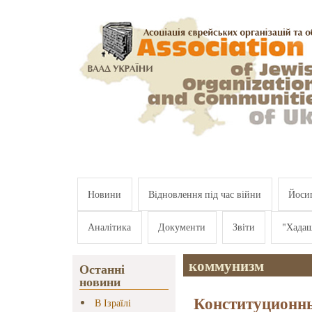
Перейти к основному содержанию
Новини
Відновлення під час війни
Йосип
Аналітика
Документи
Звіти
"Хада
коммунизм
Останні
новини
Конституционн
В Ізраїлі