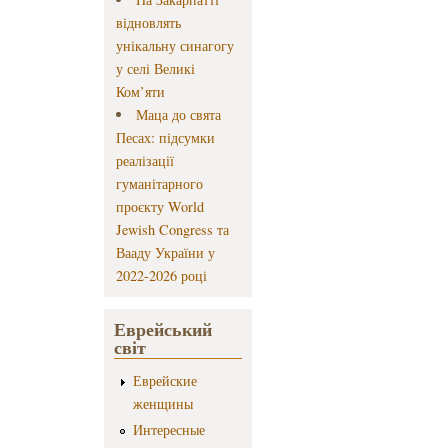
відновлять
унікальну синагогу
у селі Великі
Ком’яти
Маца до свята
Песах: підсумки
реалізації
гуманітарного
проєкту World
Jewish Congress та
Вааду України у
2022-2026 році
Еврейський
світ
Еврейские
женщины
Интересные