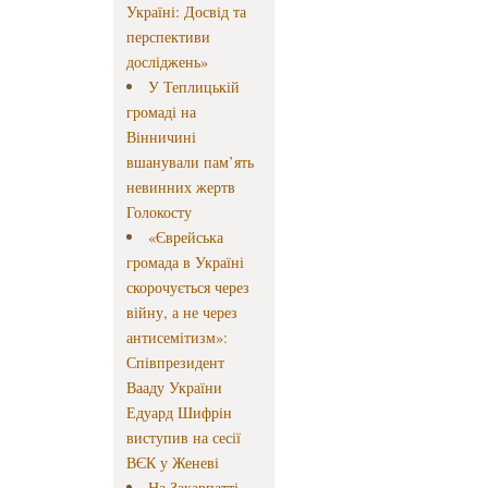
Україні: Досвід та
перспективи
досліджень»
У Теплицькій
громаді на
Вінничині
вшанували пам’ять
невинних жертв
Голокосту
«Єврейська
громада в Україні
скорочується через
війну, а не через
антисемітизм»:
Співпрезидент
Вааду України
Едуард Шифрін
виступив на сесії
ВЄК у Женеві
На Закарпатті