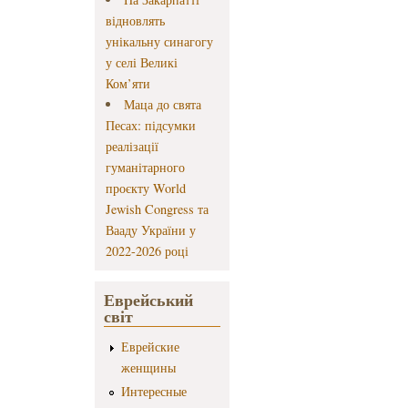
відновлять
унікальну синагогу
у селі Великі
Ком’яти
Маца до свята
Песах: підсумки
реалізації
гуманітарного
проєкту World
Jewish Congress та
Вааду України у
2022-2026 році
Еврейський
світ
Еврейские
женщины
Интересные