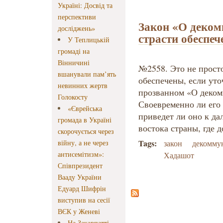
Україні: Досвід та
перспективи
Закон «О деко
досліджень»
страсти обеспе
У Теплицькій
громаді на
Вінничині
№2558. Это не прост
вшанували пам’ять
обеспечены, если уточ
невинних жертв
прозванном «О деко
Голокосту
Своевременно ли его
«Єврейська
приведет ли оно к д
громада в Україні
востока страны, где 
скорочується через
Tags:
війну, а не через
закон
декомму
антисемітизм»:
Хадашот
Співпрезидент
Вааду України
Едуард Шифрін
виступив на сесії
ВЄК у Женеві
На Закарпатті