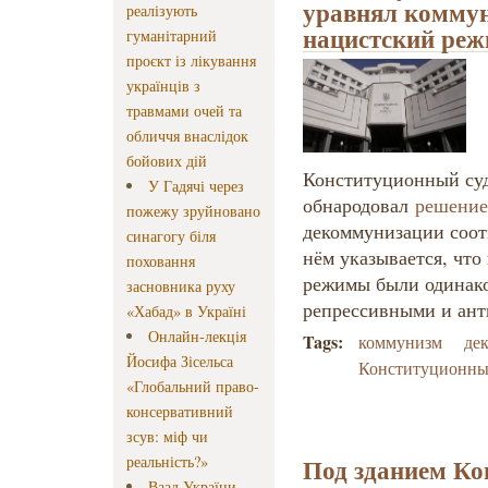
уравнял коммун
реалізують
нацистский ре
гуманітарний
проєкт із лікування
українців з
травмами очей та
обличчя внаслідок
бойових дій
Конституционный су
У Гадячі через
обнародовал
решение
пожежу зруйновано
декоммунизации соот
синагогу біля
нём указывается, чт
поховання
режимы были одинак
засновника руху
репрессивными и ан
«Хабад» в Україні
Онлайн-лекція
Tags:
коммунизм
де
Йосифа Зісельса
Конституционны
«Глобальний право-
консервативний
зсув: міф чи
реальність?»
Под зданием Ко
Ваад України