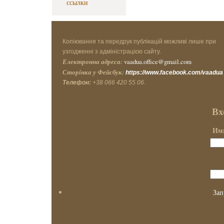
ссылки
Копіювання та передрук публікацій можливі лише при
узгодженні з адміністрацією сайту.
Електронна адреса:
vaadua.office@gmail.com
Сторінка у Фейсбук:
https://www.facebook.com/vaadua
Телефон:
+38 066 420 55 06.
Вх
Имя
Зап