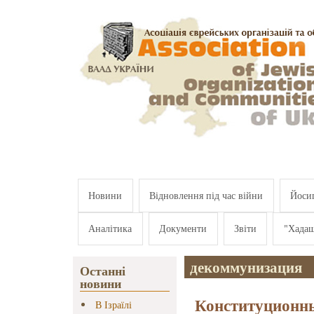
Перейти к основному содержанию
Новини
Відновлення під час війни
Йосип
Аналітика
Документи
Звіти
"Хада
декоммунизация
Останні
новини
Конституционн
В Ізраїлі