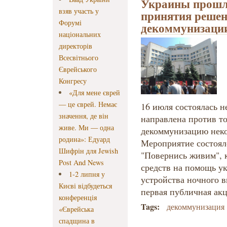
Украины прошл
взяв участь у
принятия решен
Форумі
декоммунизаци
національних
директорів
Всесвітнього
Єврейського
Конгресу
«Для мене єврей
— це єврей. Немає
16 июля состоялась н
значення, де він
направлена против то
живе. Ми — одна
декоммунизацию нек
родина»: Едуард
Мероприятие состоял
Шифрін для Jewish
"Повернись живим", 
Post And News
средств на помощь у
1-2 липня у
устройства ночного ви
Києві відбудеться
первая публичная ак
конференція
Tags:
декоммунизация
«Єврейська
спадщина в